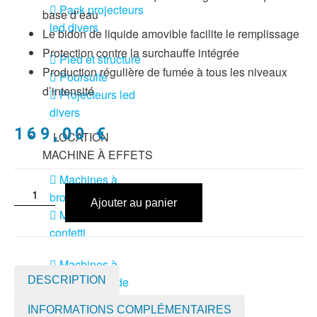
Pack projecteurs
base d’eau
led divers
Le bidon de liquide amovible facilite le remplissage
Protection contre la surchauffe intégrée
Pied et structure
Production régulière de fumée à tous les niveaux
Poursuite
d’intensité
Projecteurs led
divers
169,00
€
LOCATION
MACHINE À EFFETS
Machines à
brouillard
Ajouter au panier
Machines à
confetti
Machines à
étincelles froide
DESCRIPTION
Machines à
INFORMATIONS COMPLÉMENTAIRES