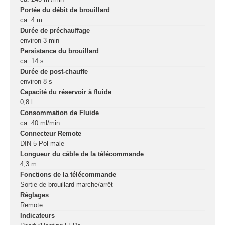
connecteurs
Portée du débit de brouillard
Structures, ponts
ca. 4 m
Durée de préchauffage
et pieds
environ 3 min
Persistance du brouillard
Structure pro alu
ca. 14 s
Durée de post-chauffe
environ 8 s
X
Capacité du réservoir à fluide
0,8 l
Consommation de Fluide
ca. 40 ml/min
Connecteur Remote
DIN 5-Pol male
Longueur du câble de la télécommande
4,3 m
Fonctions de la télécommande
Sortie de brouillard marche/arrêt
Réglages
Remote
Indicateurs