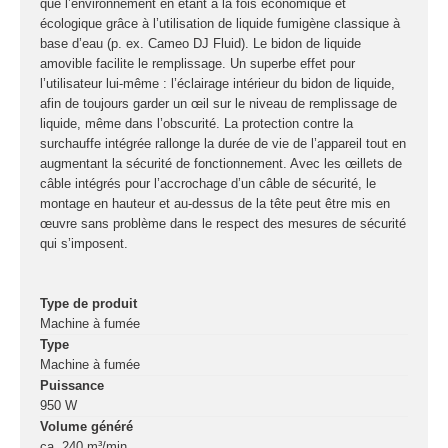
que l’environnement en étant à la fois économique et
Sono
écologique grâce à l’utilisation de liquide fumigène classique à
base d’eau (p. ex. Cameo DJ Fluid). Le bidon de liquide
Enceintes
amovible facilite le remplissage. Un superbe effet pour
Amplificateurs
l’utilisateur lui-même : l’éclairage intérieur du bidon de liquide,
Console de
afin de toujours garder un œil sur le niveau de remplissage de
liquide, même dans l’obscurité. La protection contre la
mixage
surchauffe intégrée rallonge la durée de vie de l’appareil tout en
Contrôle DMX
augmentant la sécurité de fonctionnement. Avec les œillets de
Traitements sons
câble intégrés pour l’accrochage d’un câble de sécurité, le
montage en hauteur et au-dessus de la tête peut être mis en
Public adress /
œuvre sans problème dans le respect des mesures de sécurité
qui s’imposent.
ligne 100V
Microphone
Sono portable sur
Type de produit
batterie
Machine à fumée
Espace DJ
Type
Machine à fumée
Puissance
Accessoires
950 W
Volume généré
Câbles et
ca. 240 m³/min