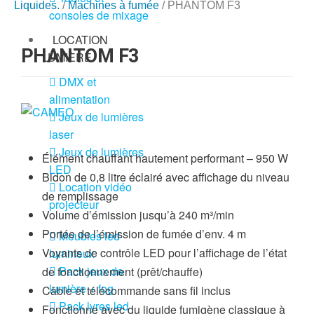
Liquides.
/
Machines à fumée
/ PHANTOM F3
consoles de mixage
LOCATION
PHANTOM F3
LUMIÈRE
DMX et
alimentation
Jeux de lumières
laser
Jeux de lumières
Élément chauffant hautement performant – 950 W
LED
Bidon de 0,8 litre éclairé avec affichage du niveau
Location vidéo
de remplissage
projecteur
Volume d’émission jusqu’à 240 m³/min
Portée de l’émission de fumée d’env. 4 m
Meubles led
Voyants de contrôle LED pour l’affichage de l’état
lumineux
Pack jeux de
de fonctionnement (prêt/chauffe)
lumière + fog
Câble et télécommande sans fil inclus
Pack lyres led
Fonctionne avec du liquide fumigène classique à