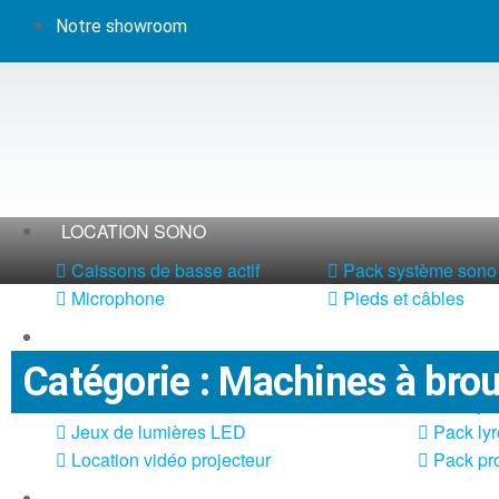
Notre showroom
LOCATION SONO
Caissons de basse actif
Pack système sono 
Microphone
Pieds et câbles
LOCATION LUMIÈRE
Catégorie : Machines à brou
DMX et alimentation
Meubles
Jeux de lumières laser
Pack jeu
Jeux de lumières LED
Pack lyr
Location vidéo projecteur
Pack pro
LOCATION MACHINE À EFFETS