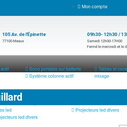
Mon compte
105 Av. de l'Épinette
09h30- 12h30 / 1
77100 Meaux
Samedi 12h00-17H00
Fermé le mercredi et le
actif
Sono portable sur batterie
Tables et con
Système colonne actif
mixage
illard
 led lumineux
Pied et structure
x de lumière + fog
Poursuite
es led
Projecteurs led divers
jecteurs led divers