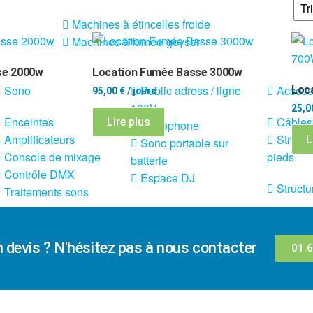
Machines à étincelles froide
Machines à fumée-geyser
se 2000w
Location Fumée Basse 3000w
Sono
Public adress / ligne
Access
Loca
95,00
€
/ jours
100V
25,
Enceintes
Câbles
Lire plus
Microphone
Amplificateurs
Structu
L
Sono portable sur
Console de mixage
pieds
batterie
Contrôle DMX
Espace DJ
Structu
Traitements sons
n devis ? N'hésitez pas à nous contacter
01.6