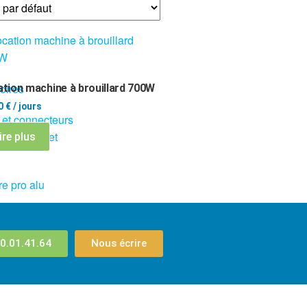
oires
tion machine à brouillard 700W
00
€
/ jours
 et connecteurs
res, ponts et
ire plus
re pro alu
0.01.41.64
Nous écrire