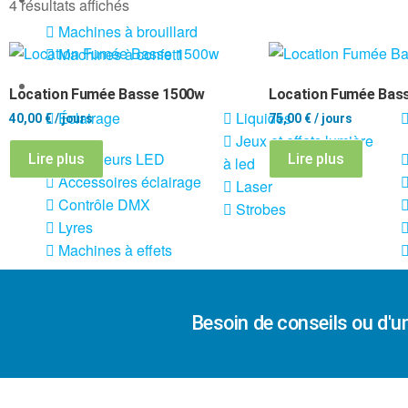
4 résultats affichés
Machines à brouillard
Machines à confetti
VENTE SONO ET ÉCLAIRAGE
Location Fumée Basse 1500w
Location Fumée Bas
Éclairage
Liquides
40,00
€
/ jours
75,00
€
/ jours
Jeux et effets lumière
Projecteurs LED
Lire plus
Lire plus
à led
Accessoires éclairage
Laser
Contrôle DMX
Strobes
Lyres
Machines à effets
X
Besoin de conseils ou d'u