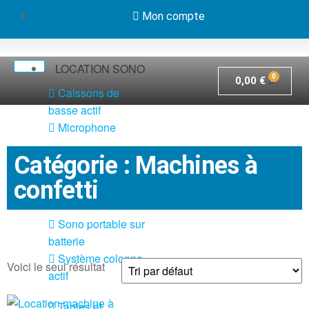
Mon compte
LOCATION SONO
0,00
€
Caissons de
basse actif
Microphone
Pack système
Catégorie : Machines à
sono actif
confetti
Pieds et câbles
Sono portable sur
batterie
Système colonne
Voici le seul résultat
actif
Tables et