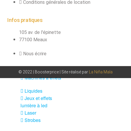
fumée-geyser
Conditions générales de location
VENTE SONO ET
ÉCLAIRAGE
Infos pratiques
Éclairage
105 av. de l'épinette
77100 Meaux
Projecteurs LED
Accessoires
Nous écrire
éclairage
Contrôle DMX
Lyres
© 2022 | Boosterprice | Site réalisé par
La Niña Mala
Machines à effets
Liquides
Jeux et effets
lumière à led
Laser
Strobes