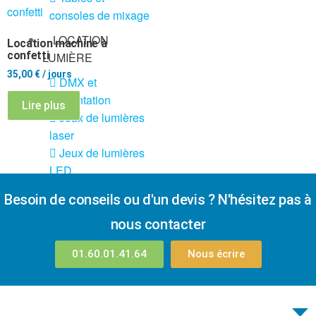
consoles de mixage
LOCATION
Location machine à
confetti
LUMIÈRE
35,00
€
/ jours
DMX et
alimentation
Lire plus
Jeux de lumières
laser
Jeux de lumières
LED
Location vidéo
Besoin de conseils ou d'un devis ? N'hésitez pas à
projecteur
nous contacter
Meubles led
lumineux
01.60.01.41.64
Nous écrire
Pack jeux de
lumière + fog
Pack lyres led