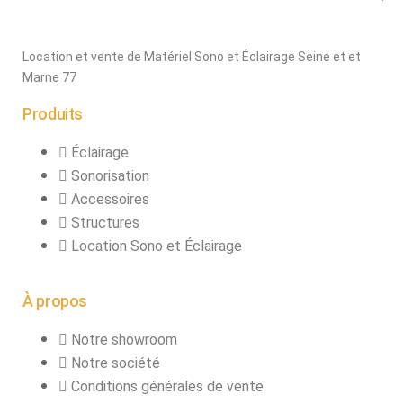
Pack projecteurs
led divers
Location et vente de Matériel Sono et Éclairage Seine et et
Pied et structure
Marne 77
Poursuite
Produits
Projecteurs led
divers
Éclairage
LOCATION
Sonorisation
MACHINE À EFFETS
Accessoires
Structures
Machines à
Location Sono et Éclairage
brouillard
Machines à
confetti
À propos
Machines à
Notre showroom
étincelles froide
Notre société
Machines à
Conditions générales de vente