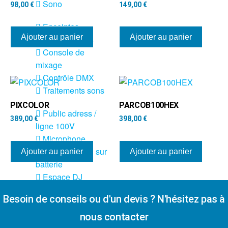
Sono
98,00
€
149,00
€
Enceintes
Ajouter au panier
Ajouter au panier
Amplificateurs
Console de
mixage
Contrôle DMX
Traitements sons
PIXCOLOR
PARCOB100HEX
Public adress /
389,00
€
398,00
€
ligne 100V
Microphone
Sono portable sur
Ajouter au panier
Ajouter au panier
batterie
Espace DJ
Besoin de conseils ou d'un devis ? N'hésitez pas à
Accessoires
nous contacter
Câbles et