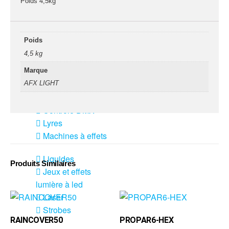
fumée-geyser
Poids 4,5kg
VENTE SONO ET
ÉCLAIRAGE
Poids
Éclairage
4,5 kg
Projecteurs LED
Marque
Accessoires
AFX LIGHT
éclairage
Contrôle DMX
Lyres
Machines à effets
Liquides
Produits Similaires
Jeux et effets
lumière à led
Laser
Strobes
RAINCOVER50
PROPAR6-HEX