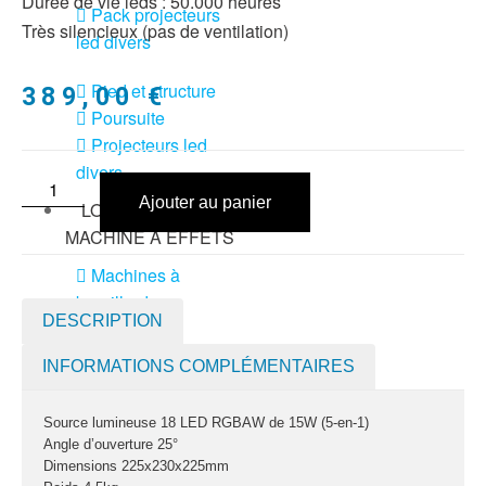
Durée de vie leds : 50.000 heures
Pack projecteurs
Très silencieux (pas de ventilation)
led divers
Pied et structure
389,00
€
Poursuite
Projecteurs led
divers
Ajouter au panier
LOCATION
MACHINE À EFFETS
Machines à
brouillard
DESCRIPTION
Machines à
confetti
INFORMATIONS COMPLÉMENTAIRES
Machines à
Source lumineuse 18 LED RGBAW de 15W (5-en-1)
étincelles froide
Angle d’ouverture 25°
Machines à
Dimensions 225x230x225mm