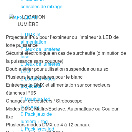
consoles de mixage
LOCATION
LUMIÈRE
DMX et
Projecteur IP65 pour l’extérieur ou l’intérieur à LED de
alimentation
forte puissance
Jeux de lumières
Sécurité électronique en cas de surchauffe (diminution de
laser
la puissance sans coupure)
Jeux de lumières
Double étrier pour utilisation suspendue ou au sol
LED
Plusieurs températures pour le blanc
Location vidéo
Entrée/sortie DMX et alimentation sur connecteurs
projecteur
étanches IP65
Meubles led
Changeur de couleurs / Stroboscope
lumineux
Modes DMX, Maitre/Esclave, Automatique ou Couleur
Pack jeux de
fixe
lumière + fog
Plusieurs modes DMX de 4 à 12 canaux
Pack lyres led