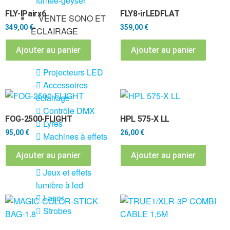
fumée-geyser
FLY-IPairx6
FLY8-irLEDFLAT
VENTE SONO ET
349,00
€
359,00
€
ÉCLAIRAGE
Éclairage
Ajouter au panier
Ajouter au panier
Projecteurs LED
Accessoires
éclairage
Contrôle DMX
FOG-2500-FLIGHT
HPL 575-X LL
Lyres
95,00
€
26,00
€
Machines à effets
Ajouter au panier
Ajouter au panier
Liquides
Jeux et effets
lumière à led
Laser
Strobes