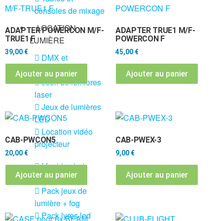
consoles de mixage
LOCATION
ADAPTER POWERCON M/F-
ADAPTER TRUE1 M/F-
TRUE1 F
POWERCON F
LUMIÈRE
39,00
€
45,00
€
DMX et
alimentation
Ajouter au panier
Ajouter au panier
Jeux de lumières
laser
Jeux de lumières
LED
Location vidéo
CAB-PWCON5
CAB-PWEX-3
projecteur
20,00
€
9,00
€
Meubles led
Ajouter au panier
Ajouter au panier
lumineux
Pack jeux de
lumière + fog
Pack lyres led