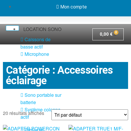
Mon compte
LOCATION SONO
0,00
€
Caissons de
basse actif
Microphone
Pack système
Catégorie : Accessoires
sono actif
éclairage
Pieds et câbles
Sono portable sur
batterie
Système colonne
20 résultats affichés
actif
Tables et