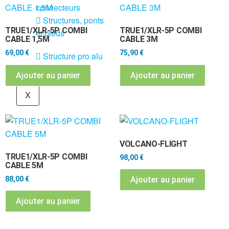
connecteurs
Structures, ponts
TRUE1/XLR-5P COMBI
TRUE1/XLR-5P COMBI
et pieds
CABLE 1,5M
CABLE 3M
69,00
€
75,90
€
Structure pro alu
Ajouter au panier
Ajouter au panier
X
VOLCANO-FLIGHT
TRUE1/XLR-5P COMBI
98,00
€
CABLE 5M
88,00
€
Ajouter au panier
Ajouter au panier