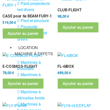
Pack projecteurs
led divers
CLUB-FLIGHT
CASE pour 6x BEAM FURY-1
98,00
€
Pied et structure
519,00
€
Poursuite
Ajouter au panier
Projecteurs led
Ajouter au panier
divers
LOCATION
MACHINE À EFFETS
Machines à
E-COSMOS-FLIGHT
FL-6IBOX
brouillard
78,00
€
489,00
€
Machines à
confetti
Ajouter au panier
Ajouter au panier
Machines à
étincelles froide
Machines à