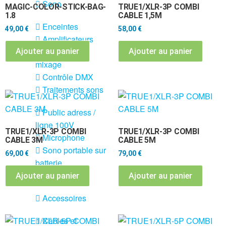
Sono
MAGIC-COLOR-STICK-BAG-
TRUE1/XLR-3P COMBI
1.8
CABLE 1,5M
Enceintes
49,00
€
58,00
€
Amplificateurs
Console de
Ajouter au panier
Ajouter au panier
mixage
Contrôle DMX
Traitements sons
Public adress /
ligne 100V
TRUE1/XLR-3P COMBI
TRUE1/XLR-3P COMBI
Microphone
CABLE 3M
CABLE 5M
Sono portable sur
69,00
€
79,00
€
batterie
Espace DJ
Ajouter au panier
Ajouter au panier
Accessoires
Câbles et