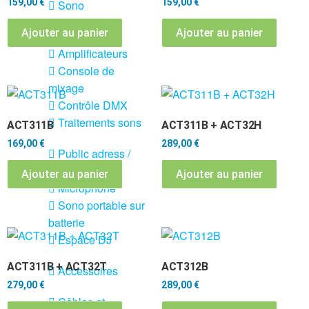
159,00
€
159,00
€
Sono
Ajouter au panier
Ajouter au panier
Enceintes
Amplificateurs
Console de
mixage
Contrôle DMX
Traitements sons
ACT311B
ACT311B + ACT32H
169,00
€
289,00
€
Public adress /
ligne 100V
Ajouter au panier
Ajouter au panier
Microphone
Sono portable sur
batterie
Espace DJ
ACT311B + ACT32T
ACT312B
Accessoires
279,00
€
289,00
€
Câbles et