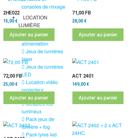
consoles de mixage
2HE022
71,00 FB
LOCATION
15,00
€
28,00
€
LUMIÈRE
Ajouter au panier
Ajouter au panier
DMX et
alimentation
Jeux de lumières
laser
Jeux de lumières
LED
72,00 FB
ACT 2401
Location vidéo
25,00
€
149,00
€
projecteur
Ajouter au panier
Ajouter au panier
Meubles led
lumineux
Pack jeux de
lumière + fog
Pack lyres led