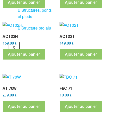
Ajouter au panier
Ajouter au panier
connecteurs
Structures, ponts
et pieds
Structure pro alu
ACT32H
ACT32T
169,00
€
149,00
€
X
Ajouter au panier
Ajouter au panier
AT 70W
FBC 71
259,00
€
18,00
€
Ajouter au panier
Ajouter au panier