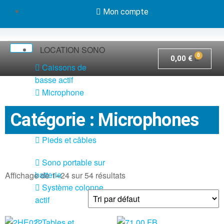
Mon compte
LOCATION SONO
0,00
€
Caissons de
basse actif
Microphone
Pack système
Catégorie : Microphones
sono actif
Pieds et câbles
Sono portable sur
batterie
Affichage de 1–24 sur 54 résultats
Système colonne
actif
Tables et