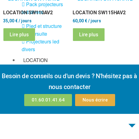
Pack projecteurs
led divers
LOCATION SW110AV2
LOCATION SW115HAV2
35,00
€
/ jours
60,00
€
/ jours
Pied et structure
Poursuite
Lire plus
Lire plus
Projecteurs led
divers
LOCATION
MACHINE À EFFETS
Besoin de conseils ou d'un devis ? N'hésitez pas à
Machines à
brouillard
nous contacter
Machines à
01.60.01.41.64
Nous écrire
confetti
Machines à
étincelles froide
Machines à