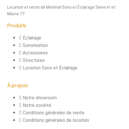
fumée-geyser
Location et vente de Matériel Sono et Éclairage Seine et et
VENTE SONO ET
Marne 77
ÉCLAIRAGE
Produits
Éclairage
Éclairage
Projecteurs LED
Sonorisation
Accessoires
Accessoires
éclairage
Structures
Contrôle DMX
Location Sono et Éclairage
Lyres
Machines à effets
À propos
Liquides
Jeux et effets
Notre showroom
lumière à led
Notre société
Laser
Conditions générales de vente
Strobes
Conditions générales de location