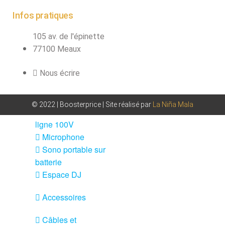
Sono
Infos pratiques
Enceintes
105 av. de l'épinette
Amplificateurs
77100 Meaux
Console de
mixage
Nous écrire
Contrôle DMX
Traitements sons
© 2022 | Boosterprice | Site réalisé par
La Niña Mala
Public adress /
ligne 100V
Microphone
Sono portable sur
batterie
Espace DJ
Accessoires
Câbles et