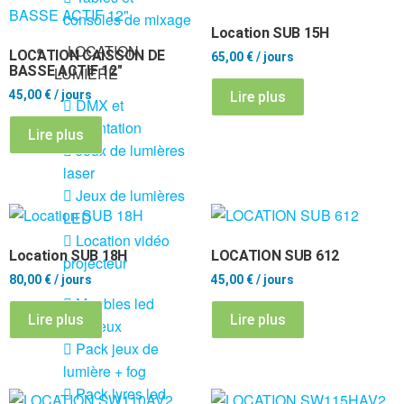
consoles de mixage
Location SUB 15H
LOCATION
LOCATION CAISSON DE
65,00
€
/ jours
BASSE ACTIF 12″
LUMIÈRE
45,00
€
/ jours
Lire plus
DMX et
alimentation
Lire plus
Jeux de lumières
laser
Jeux de lumières
LED
Location vidéo
Location SUB 18H
LOCATION SUB 612
projecteur
80,00
€
/ jours
45,00
€
/ jours
Meubles led
Lire plus
Lire plus
lumineux
Pack jeux de
lumière + fog
Pack lyres led