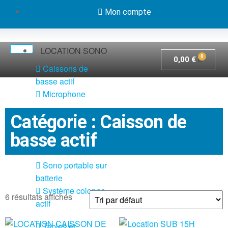
Mon compte
LOCATION SONO
0,00
€
Caissons de
basse actif
Microphone
Pack système
Catégorie : Caisson de
sono actif
basse actif
Pieds et câbles
Sono portable sur
batterie
Système colonne
6 résultats affichés
actif
Tables et