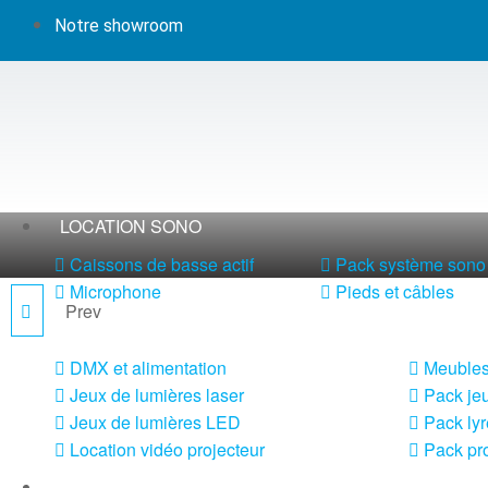
Notre showroom
LOCATION SONO
Caissons de basse actif
Pack système sono 
Microphone
Pieds et câbles
Prev
PARCOB15RGB
LOCATION LUMIÈRE
DMX et alimentation
Meubles
Jeux de lumières laser
Pack jeu
Jeux de lumières LED
Pack lyr
Location vidéo projecteur
Pack pro
LOCATION MACHINE À EFFETS