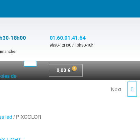
3h30-18h00
01.60.01.41.64
9h30-12H30 / 13h30-18h
 dimanche
0,00
€
soles de
Next
PROPAR12-HEX
es led
/ PIXCOLOR