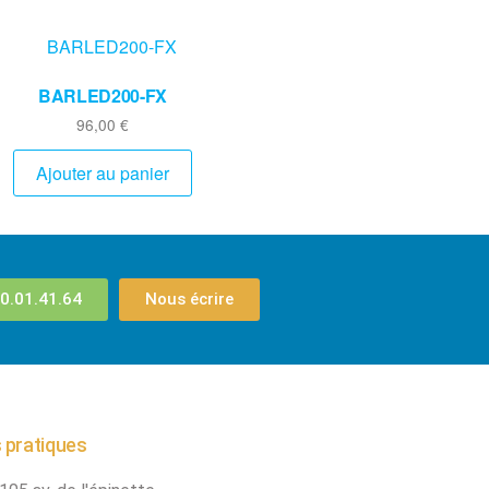
BARLED200-FX
96,00
€
Ajouter au panier
0.01.41.64
Nous écrire
 pratiques