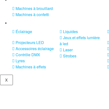
Machines à brouillard
Machines à confetti
VENTE SONO ET ÉCLAIRAGE
Éclairage
Liquides
Jeux et effets lumière
Projecteurs LED
à led
Accessoires éclairage
Laser
Contrôle DMX
Strobes
Lyres
Machines à effets
X