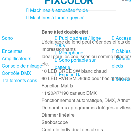
PIXCOLOR
Machines à étincelles froide
Machines à fumée-geyser
Barre à led double effet
Sono
Public adress / ligne
Access
L’éclairage de fond peut créer des effets de
100V
impressionnants
Enceintes
Câbles
Microphone
Idéal pour les coulisses ou comme blinder 
Amplificateurs
Structu
Sono portable sur
etc.
Console de mixage
pieds
batterie
10 LED CREE 3W blanc chaud
Contrôle DMX
Espace DJ
60 LED RVB SMD5050 pour l’éclairage de
Structu
Traitements sons
Fonction Matrix
11/20/47/190 canaux DMX
Fonctionnement automatique, DMX, Artnet
De nombreux programmes intégrés à vitess
Dimmer linéaire
Stroboscope
Contrôle individual des pixels