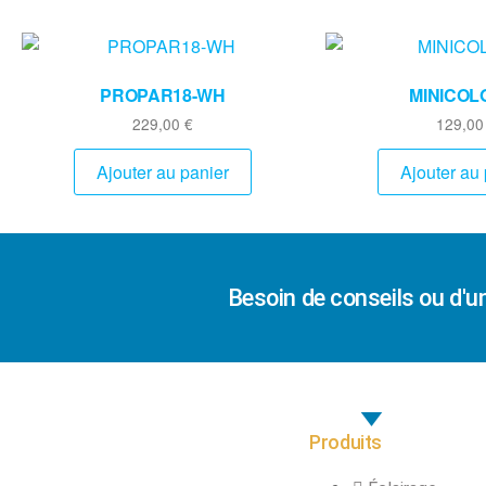
PROPAR18-WH
MINICOL
229,00
€
129,0
Ajouter au panier
Ajouter au 
Besoin de conseils ou d'u
Produits