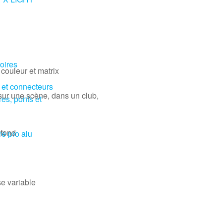
oires
 couleur et matrix
 et connecteurs
sur une scène, dans un club,
res, ponts et
 fond
re pro alu
e variable