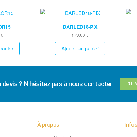
OR15
BARLED18-PIX
0
€
179,00
€
panier
Ajouter au panier
n devis ? N'hésitez pas à nous contacter
01.6
À propos
Infos