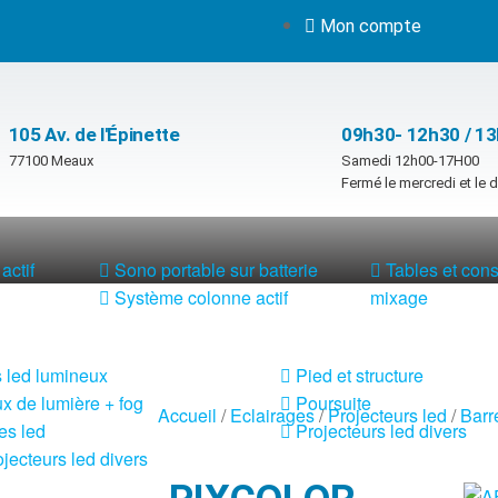
Mon compte
105 Av. de l'Épinette
09h30- 12h30 / 1
77100 Meaux
Samedi 12h00-17H00
Fermé le mercredi et le
actif
Sono portable sur batterie
Tables et con
Système colonne actif
mixage
 led lumineux
Pied et structure
x de lumière + fog
Poursuite
Accueil
/
Eclairages
/
Projecteurs led
/
Barr
es led
Projecteurs led divers
jecteurs led divers