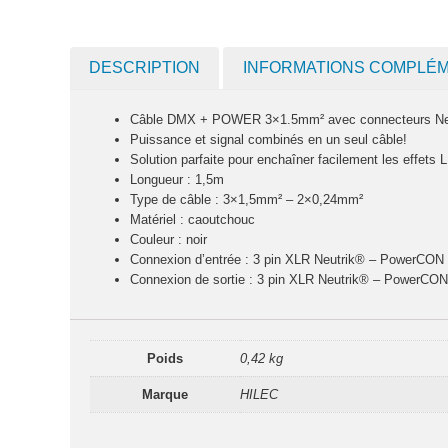
DESCRIPTION
INFORMATIONS COMPLÉ
Câble DMX + POWER 3×1.5mm² avec connecteurs Neut
Puissance et signal combinés en un seul câble!
Solution parfaite pour enchaîner facilement les effets 
Longueur : 1,5m
Type de câble : 3×1,5mm² – 2×0,24mm²
Matériel : caoutchouc
Couleur : noir
Connexion d’entrée : 3 pin XLR Neutrik® – PowerCO
Connexion de sortie : 3 pin XLR Neutrik® – PowerCO
Poids
0,42 kg
Marque
HILEC