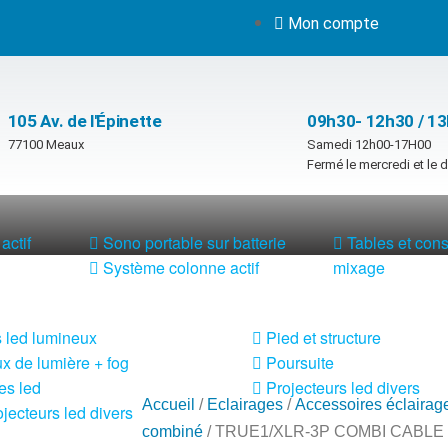
Mon compte
105 Av. de l'Épinette
09h30- 12h30 / 1
77100 Meaux
Samedi 12h00-17H00
Fermé le mercredi et le
actif
Sono portable sur batterie
Tables et con
Système colonne actif
mixage
 led lumineux
Pied et structure
x de lumière + fog
Poursuite
es led
Projecteurs led divers
Accueil
/
Eclairages
/
Accessoires éclairag
jecteurs led divers
combiné
/ TRUE1/XLR-3P COMBI CABLE 