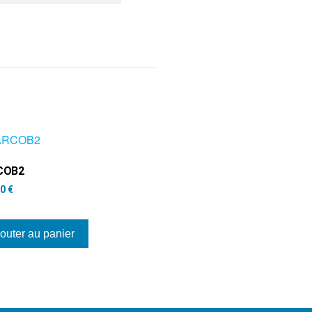
COB2
00
€
outer au panier