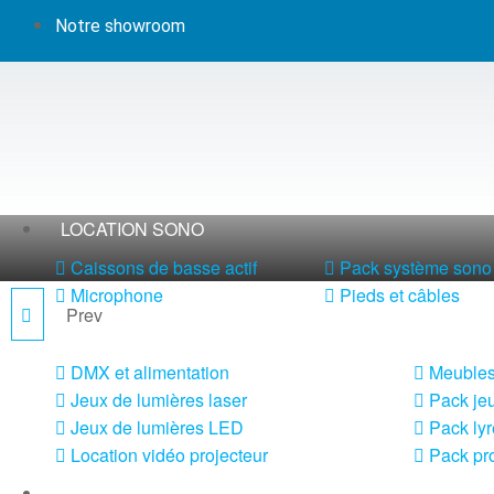
Notre showroom
LOCATION SONO
Caissons de basse actif
Pack système sono 
Microphone
Pieds et câbles
Prev
AIRBOX-ER1
LOCATION LUMIÈRE
DMX et alimentation
Meubles
Jeux de lumières laser
Pack jeu
Jeux de lumières LED
Pack lyr
Location vidéo projecteur
Pack pro
LOCATION MACHINE À EFFETS