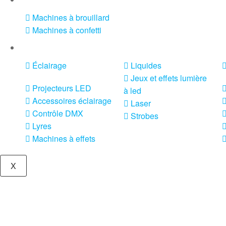
Machines à brouillard
Machines à confetti
VENTE SONO ET ÉCLAIRAGE
Éclairage
Liquides
Jeux et effets lumière
Projecteurs LED
à led
Accessoires éclairage
Laser
Contrôle DMX
Strobes
Lyres
Machines à effets
X