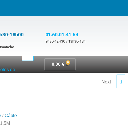
3h30-18h00
01.60.01.41.64
9h30-12H30 / 13h30-18h
 dimanche
0,00
€
soles de
Next
TRUE1/XLR-3P COMBI
CABLE 3M
e
/
Câble
1,5M