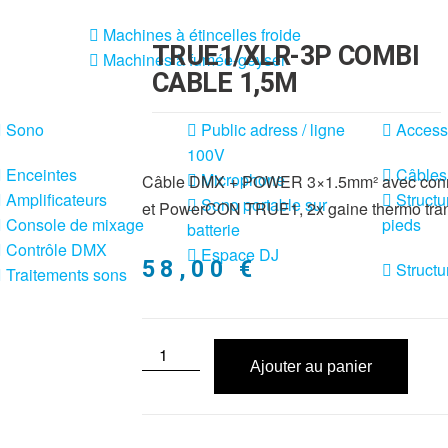
Machines à étincelles froide
TRUE1/XLR-3P COMBI
Machines à fumée-geyser
CABLE 1,5M
Sono
Public adress / ligne
Access
100V
Enceintes
Câbles
Microphone
Câble DMX + POWER 3×1.5mm² avec conne
Amplificateurs
Structu
Sono portable sur
et PowerCON TRUE1, 2x gaine thermo tra
Console de mixage
pieds
batterie
Contrôle DMX
Espace DJ
58,00
€
Structu
Traitements sons
Ajouter au panier