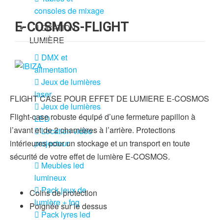
consoles de mixage
E-COSMOS-FLIGHT
LOCATION
LUMIÈRE
DMX et
alimentation
Jeux de lumières
laser
FLIGHT CASE POUR EFFET DE LUMIERE E-COSMOS
Jeux de lumières
Flight-case robuste équipé d’une fermeture papillon à
LED
l’avant et de 2 charnières à l’arrière. Protections
Location vidéo
projecteur
intérieures pour un stockage et un transport en toute
sécurité de votre effet de lumière E-COSMOS.
Meubles led
lumineux
Pack jeux de
Coins de protection
lumière + fog
Poignée sur le dessus
Pack lyres led