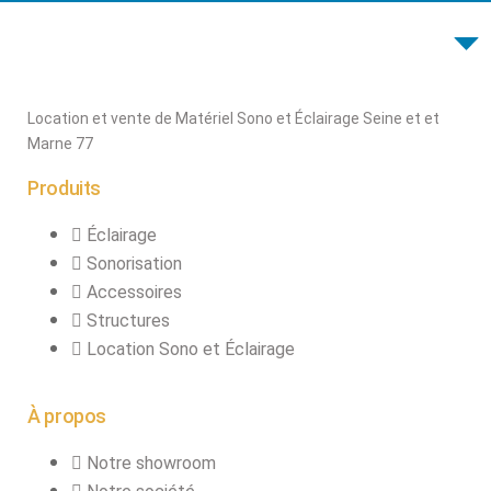
connecteurs
Structures, ponts
et pieds
Structure pro alu
Location et vente de Matériel Sono et Éclairage Seine et et
Marne 77
Produits
X
Éclairage
Sonorisation
Accessoires
Structures
Location Sono et Éclairage
À propos
Notre showroom