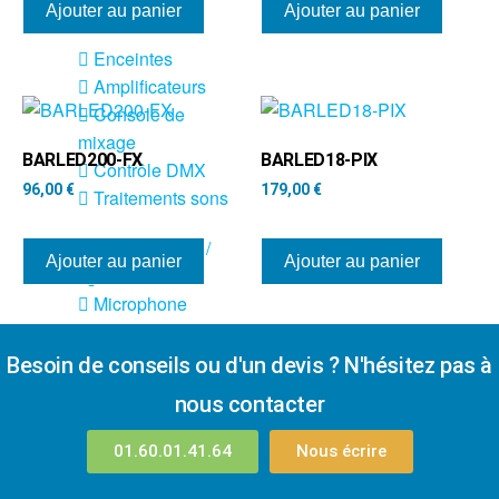
Sono
Ajouter au panier
Ajouter au panier
Enceintes
Amplificateurs
Console de
mixage
BARLED200-FX
BARLED18-PIX
Contrôle DMX
96,00
€
179,00
€
Traitements sons
Public adress /
Ajouter au panier
Ajouter au panier
ligne 100V
Microphone
Sono portable sur
batterie
Besoin de conseils ou d'un devis ? N'hésitez pas à
Espace DJ
nous contacter
Accessoires
01.60.01.41.64
Nous écrire
Câbles et