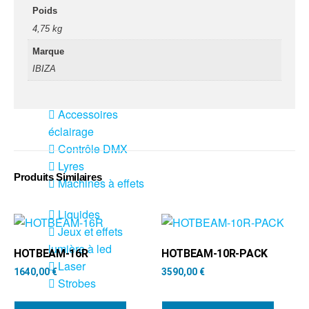
fumée-geyser
Poids
VENTE SONO ET
4,75 kg
ÉCLAIRAGE
Marque
Éclairage
IBIZA
Projecteurs LED
Accessoires
éclairage
Contrôle DMX
Lyres
Produits Similaires
Machines à effets
Liquides
Jeux et effets
lumière à led
HOTBEAM-16R
HOTBEAM-10R-PACK
Laser
1640,00
€
3590,00
€
Strobes