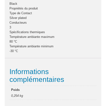
lumière à led
Black
Laser
Propriétés du produit
Strobes
Type de Contact
Silver plated
Sono
Conducteurs
3
Enceintes
Spécifications thermiques
Amplificateurs
Température ambiante maximum
Console de mixage
80 °C
Contrôle DMX
Température ambiante minimum
Traitements sons
-30 °C
Public adress / ligne
100V
Microphone
Informations
Sono portable sur
complémentaires
batterie
Espace DJ
Poids
Accessoires
0,254 kg
Câbles et