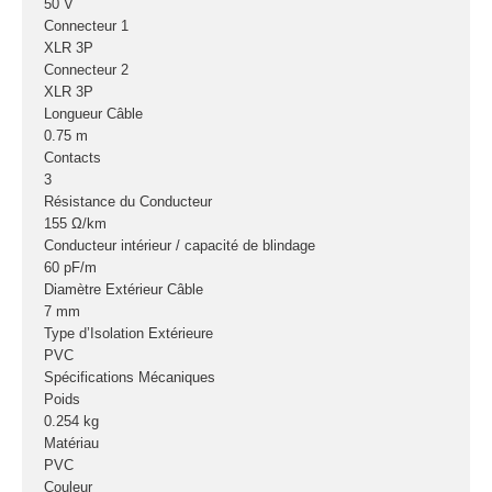
50 V
Machines à
Connecteur 1
brouillard
XLR 3P
Machines à confetti
Connecteur 2
XLR 3P
Machines à
Longueur Câble
étincelles froide
0.75 m
Machines à fumée-
Contacts
geyser
3
Résistance du Conducteur
VENTE SONO ET
155 Ω/km
ÉCLAIRAGE
Conducteur intérieur / capacité de blindage
Éclairage
60 pF/m
Diamètre Extérieur Câble
Projecteurs LED
7 mm
Accessoires
Type d’Isolation Extérieure
éclairage
PVC
Contrôle DMX
Spécifications Mécaniques
Lyres
Poids
Machines à effets
0.254 kg
Matériau
Liquides
PVC
Jeux et effets
Couleur