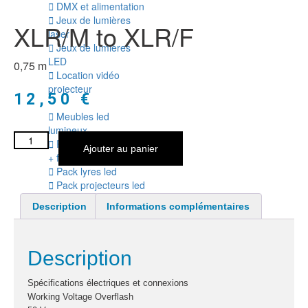
DMX et alimentation
Jeux de lumières
XLR/M to XLR/F
laser
Jeux de lumières
LED
0,75 m
Location vidéo
projecteur
12,50
€
Meubles led
lumineux
Pack jeux de lumière
Ajouter au panier
+ fog
Pack lyres led
Pack projecteurs led
divers
Description
Informations complémentaires
Pied et structure
Poursuite
Projecteurs led
Description
divers
Spécifications électriques et connexions
LOCATION MACHINE
Working Voltage Overflash
À EFFETS