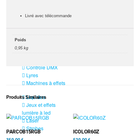
fumée-geyser
VENTE SONO ET
Livré avec télécommande
ÉCLAIRAGE
Éclairage
Poids
Projecteurs LED
0,95 kg
Accessoires
éclairage
Contrôle DMX
Lyres
Machines à effets
Liquides
Produits Similaires
Jeux et effets
lumière à led
Laser
Strobes
PARCOB15RGB
ICOLOR60Z
359,00
€
529,00
€