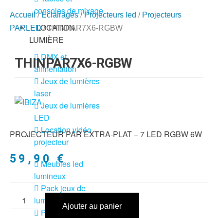
consoles de mixage
Accueil
/
Eclairages
/
Projecteurs led
/
Projecteurs
LOCATION
PARLED
/ THINPAR7X6-RGBW
LUMIÈRE
DMX et
THINPAR7X6-RGBW
alimentation
Jeux de lumières
laser
Jeux de lumières
LED
Location vidéo
PROJECTEUR PAR EXTRA-PLAT – 7 LED RGBW 6W
projecteur
59,90
€
Meubles led
lumineux
Pack jeux de
lumière + fog
Ajouter au panier
Pack lyres led