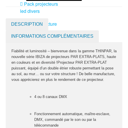
Pack projecteurs
led divers
Pied et structure
DESCRIPTION
Poursuite
INFORMATIONS COMPLÉMENTAIRES
Projecteurs led
divers
Fiabilité et luminosité – bienvenue dans la gamme THINPAR, la
LOCATION
nouvelle série IBIZA de projecteurs PAR EXTRA-PLATS, haute
MACHINE À EFFETS
en couleurs et en diversité !Projecteur PAR EXTRA-PLAT
puissant, équipé d’un double étrier robuste permettant la pose
Machines à
au sol, au mur… ou sur votre structure ! De belle manufacture,
brouillard
vous apprécierez en plus le rendement de ce projecteur.
Machines à
confetti
4 ou 8 canaux DMX
Machines à
étincelles froide
Fonctionnement automatique, maître-esclave,
DMX, commandé par le son ou par la
Machines à
télécommande