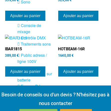
Sono
Enceintes
Ajouter au panier
Ajouter au panier
Amplificateurs
Console de
mixage
Contrôle DMX
Traitements sons
IBAR1815
HOTBEAM-16R
Public adress /
389,00
€
1640,00
€
ligne 100V
Microphone
Ajouter au panier
Ajouter au panier
Sono portable sur
batterie
Espace DJ
Besoin de conseils ou d'un devis ? N'hésitez pas à
Accessoires
nous contacter
Câbles et