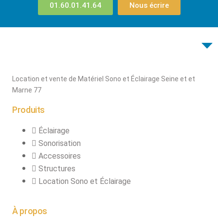
01.60.01.41.64
Nous écrire
connecteurs
Structures, ponts
et pieds
Structure pro alu
Location et vente de Matériel Sono et Éclairage Seine et et
X
Marne 77
Produits
Éclairage
Sonorisation
Accessoires
Structures
Location Sono et Éclairage
À propos