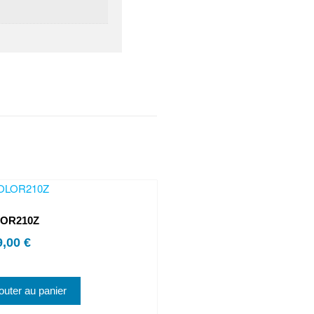
LOR210Z
9,00
€
outer au panier