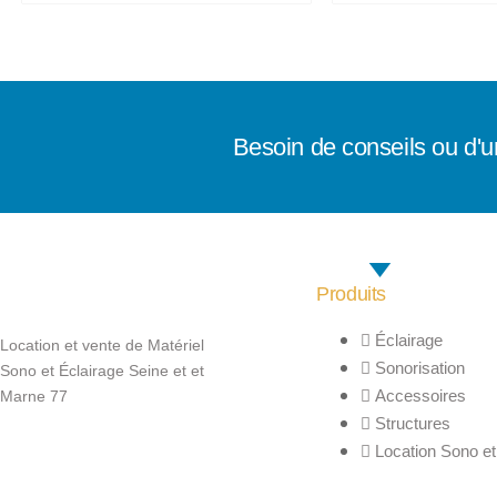
Besoin de conseils ou d'u
Produits
Éclairage
Location et vente de Matériel
Sonorisation
Sono et Éclairage Seine et et
Accessoires
Marne 77
Structures
Location Sono et