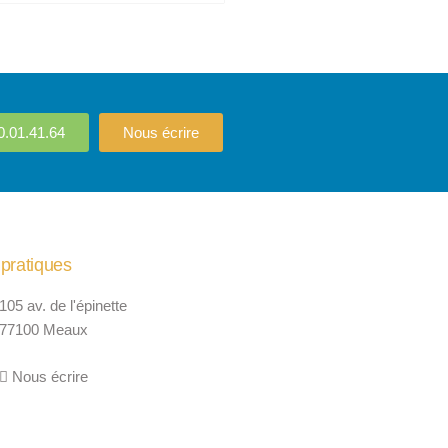
0.01.41.64
Nous écrire
 pratiques
105 av. de l'épinette
77100 Meaux
Nous écrire