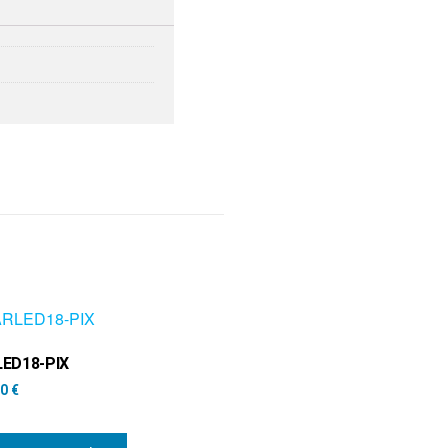
ED18-PIX
00
€