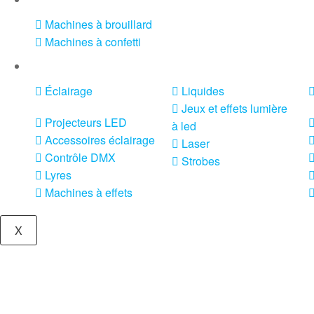
Machines à brouillard
Machines à confetti
VENTE SONO ET ÉCLAIRAGE
Éclairage
Liquides
Jeux et effets lumière
Projecteurs LED
à led
Accessoires éclairage
Laser
Contrôle DMX
Strobes
Lyres
Machines à effets
X