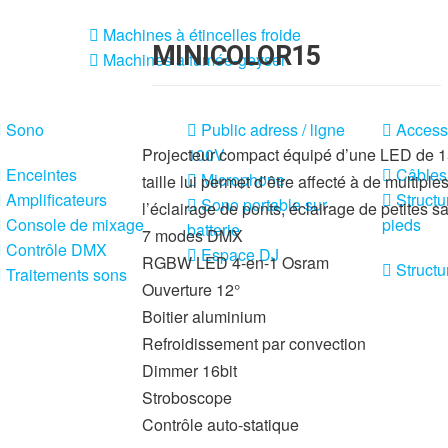
Machines à étincelles froide
MINICOLOR15
Machines à fumée-geyser
Sono
Public adress / ligne
Access
Projecteur compact équipé d’une LED de 
100V
Enceintes
Câbles
Microphone
taille lui permet d’être affecté à de multiples
Amplificateurs
Structu
Sono portable sur
l’éclairage de ponts, éclairage de petites sal
Console de mixage
pieds
batterie
7 modes DMX
Contrôle DMX
Espace DJ
RGBW LED 4-en-1 Osram
Structu
Traitements sons
Ouverture 12°
Boitier aluminium
Refroidissement par convection
Dimmer 16bit
Stroboscope
Contrôle auto-statique