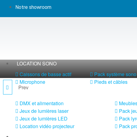
Notre showroom
LOCATION SONO
Caissons de basse actif
Pack système sono 
Microphone
Pieds et câbles
Prev
IPAR518
LOCATION LUMIÈRE
DMX et alimentation
Meubles
Jeux de lumières laser
Pack jeu
Jeux de lumières LED
Pack lyr
Location vidéo projecteur
Pack pro
LOCATION MACHINE À EFFETS