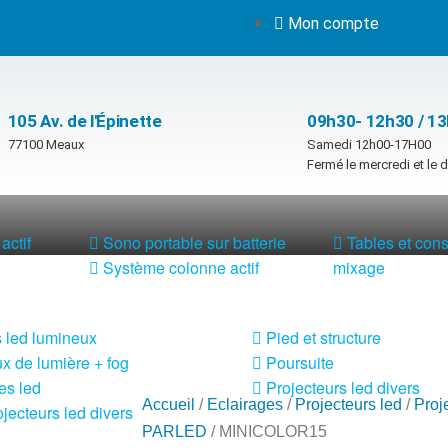
Mon compte
105 Av. de l'Épinette
09h30- 12h30 / 1
77100 Meaux
Samedi 12h00-17H00
Fermé le mercredi et le
actif
Sono portable sur batterie
Tables et con
Système colonne actif
mixage
 led lumineux
Pied et structure
x de lumière + fog
Poursuite
es led
Projecteurs led divers
Accueil
/
Eclairages
/
Projecteurs led
/
Proj
jecteurs led divers
PARLED
/ MINICOLOR15