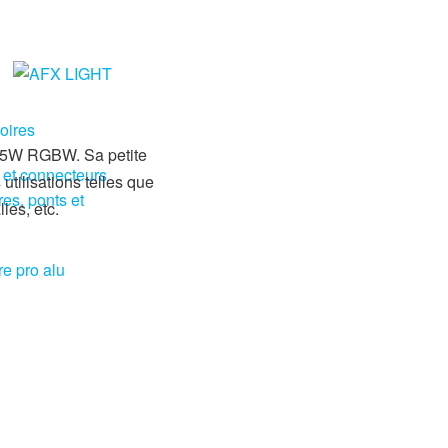
oires
15W RGBW. Sa petite
 et connecteurs
 utilisations telles que
res, ponts et
les, etc.
re pro alu