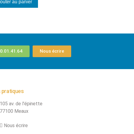
outer au panier
0.01.41.64
Nous écrire
 pratiques
105 av. de l'épinette
77100 Meaux
Nous écrire