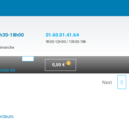
3h30-18h00
01.60.01.41.64
9h30-12H30 / 13h30-18h
 dimanche
0,00
€
soles de
Next
MUSHROOM-2.0
ecteurs