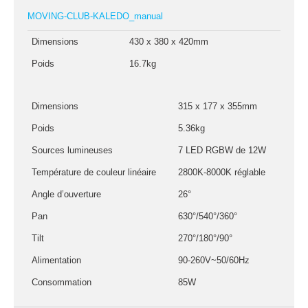
Sono
MOVING-CLUB-KALEDO_manual
Enceintes
Dimensions
430 x 380 x 420mm
Amplificateurs
Poids
16.7kg
Console de
mixage
Contrôle DMX
Dimensions
315 x 177 x 355mm
Traitements sons
Poids
5.36kg
Sources lumineuses
7 LED RGBW de 12W
Public adress /
ligne 100V
Température de couleur linéaire
2800K-8000K réglable
Microphone
Angle d’ouverture
26°
Sono portable sur
Pan
630°/540°/360°
batterie
Espace DJ
Tilt
270°/180°/90°
Alimentation
90-260V~50/60Hz
Accessoires
Consommation
85W
Câbles et