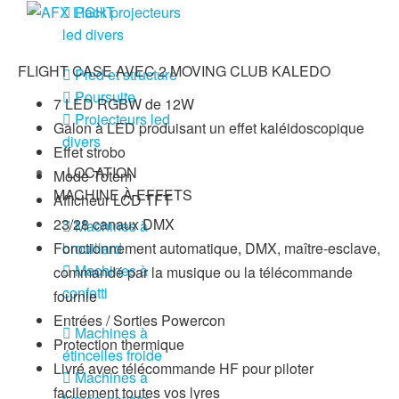
Pack projecteurs
led divers
FLIGHT CASE AVEC 2 MOVING CLUB KALEDO
Pied et structure
Poursuite
7 LED RGBW de 12W
Projecteurs led
Galon à LED produisant un effet kaléidoscopique
divers
Effet strobo
LOCATION
Mode Totem
MACHINE À EFFETS
Afficheur LCD TFT
23/28 canaux DMX
Machines à
brouillard
Fonctionnement automatique, DMX, maître-esclave,
Machines à
commandé par la musique ou la télécommande
confetti
fournie
Entrées / Sorties Powercon
Machines à
Protection thermique
étincelles froide
Livré avec télécommande HF pour piloter
Machines à
facilement toutes vos lyres