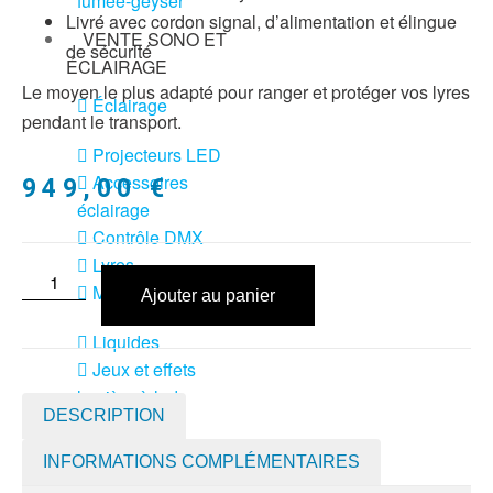
fumée-geyser
Livré avec cordon signal, d’alimentation et élingue
VENTE SONO ET
de sécurité
ÉCLAIRAGE
Le moyen le plus adapté pour ranger et protéger vos lyres
Éclairage
pendant le transport.
Projecteurs LED
Accessoires
949,00
€
éclairage
Contrôle DMX
Lyres
Machines à effets
Ajouter au panier
Liquides
Jeux et effets
lumière à led
DESCRIPTION
Laser
Strobes
INFORMATIONS COMPLÉMENTAIRES