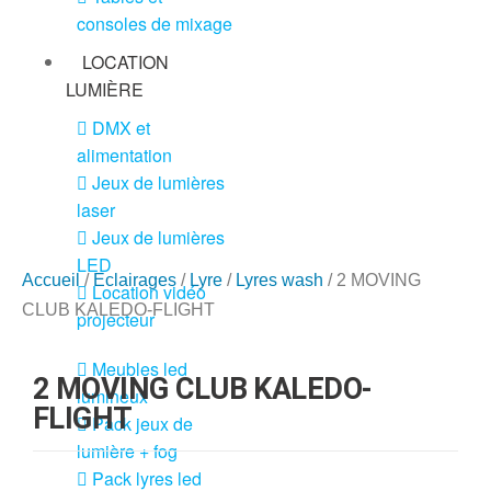
consoles de mixage
LOCATION
LUMIÈRE
DMX et
alimentation
Jeux de lumières
laser
Jeux de lumières
LED
Accueil
/
Eclairages
/
Lyre
/
Lyres wash
/ 2 MOVING
Location vidéo
CLUB KALEDO-FLIGHT
projecteur
Meubles led
2 MOVING CLUB KALEDO-
lumineux
FLIGHT
Pack jeux de
lumière + fog
Pack lyres led