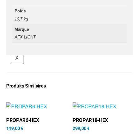
connecteurs
Poids
Structures, ponts
et pieds
16,7 kg
Marque
Structure pro alu
AFX LIGHT
X
Produits Similaires
PROPAR6-HEX
PROPAR18-HEX
149,00
€
299,00
€