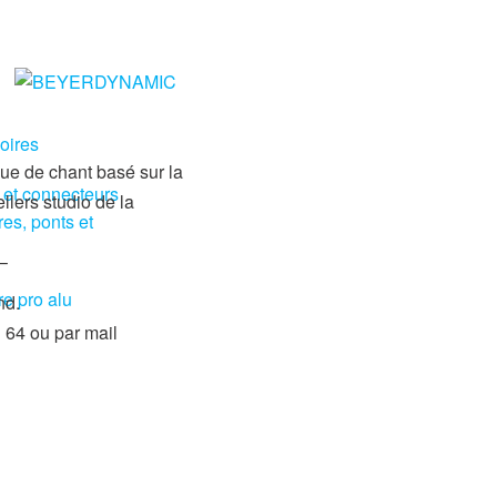
oires
que de chant basé sur la
 et connecteurs
llers studio de la
res, ponts et
–
re pro alu
nd.
64 ou par mail