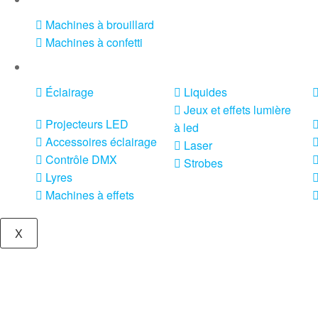
Machines à brouillard
Machines à confetti
VENTE SONO ET ÉCLAIRAGE
Éclairage
Liquides
Jeux et effets lumière
Projecteurs LED
à led
Accessoires éclairage
Laser
Contrôle DMX
Strobes
Lyres
Machines à effets
X