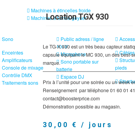
Machines à étincelles froide
Location TGX 930
Machines à fumée-geyser
Sono
Public adress / ligne
Access
Le TG-X 930 est un très beau capteur stati
100V
Enceintes
Câbles
Microphone
capsule équipant le MC 930, un des best-se
Amplificateurs
Structu
Sono portable sur
marque.
Console de mixage
pieds
batterie
———————————————————
Contrôle DMX
Espace DJ
Structu
Prix à l’unité pour une soirée ou un week e
Traitements sons
Renseignement par téléphone 01 60 01 41 
contact@boosterprice.com
Démonstration possible au magasin.
30,00
€
/ jours