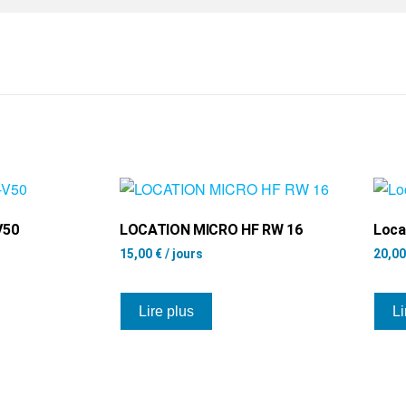
V50
LOCATION MICRO HF RW 16
Loca
15,00
€
/ jours
20,0
Lire plus
Li