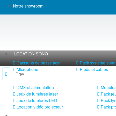
Notre showroom
LOCATION SONO
Caissons de basse actif
Pack système sono 
Microphone
Pieds et câbles
Prev
LOCATION TGX 47
LOCATION LUMIÈRE
DMX et alimentation
Meubles
Jeux de lumières laser
Pack jeu
Jeux de lumières LED
Pack lyr
Location vidéo projecteur
Pack pro
LOCATION MACHINE À EFFETS