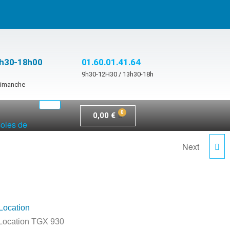
3h30-18h00
01.60.01.41.64
9h30-12H30 / 13h30-18h
 dimanche
0,00
€
soles de
Next
LOCATION SUB 15H
Location
Location TGX 930