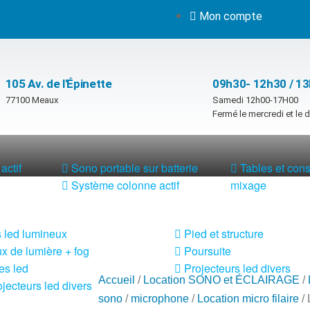
Mon compte
105 Av. de l'Épinette
09h30- 12h30 / 1
77100 Meaux
Samedi 12h00-17H00
Fermé le mercredi et le
actif
Sono portable sur batterie
Tables et con
Système colonne actif
mixage
 led lumineux
Pied et structure
x de lumière + fog
Poursuite
es led
Projecteurs led divers
Accueil
/
Location SONO et ÉCLAIRAGE
/
jecteurs led divers
sono
/
microphone
/
Location micro filaire
/ 