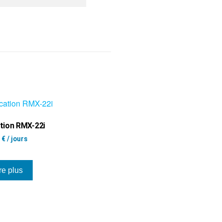
tion RMX-22i
0
€
/ jours
re plus