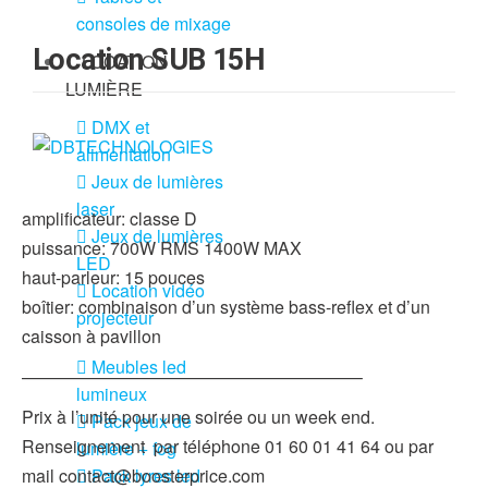
consoles de mixage
Location SUB 15H
LOCATION
LUMIÈRE
DMX et
alimentation
Jeux de lumières
laser
amplificateur: classe D
Jeux de lumières
puissance: 700W RMS 1400W MAX
LED
haut-parleur: 15 pouces
Location vidéo
boîtier: combinaison d’un système bass-reflex et d’un
projecteur
caisson à pavillon
Meubles led
———————————————————–
lumineux
Prix à l’unité pour une soirée ou un week end.
Pack jeux de
Renseignement par téléphone 01 60 01 41 64 ou par
lumière + fog
Pack lyres led
mail contact@boosterprice.com