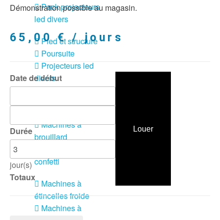
Pack projecteurs
Démonstration possible au magasin.
led divers
65,00
€
/ jours
Pied et structure
Poursuite
Projecteurs led
divers
Date de début
LOCATION
MACHINE À EFFETS
Machines à
Louer
Durée
brouillard
Machines à
confetti
jour(s)
Totaux
Machines à
étincelles froide
Machines à