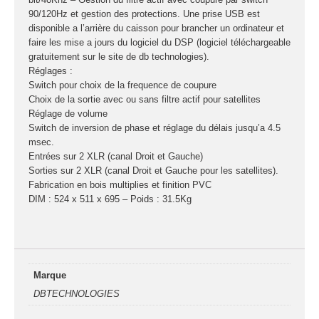
connecteurs
90/120Hz et gestion des protections. Une prise USB est
Structures, ponts
disponible a l’arrière du caisson pour brancher un ordinateur et
faire les mise a jours du logiciel du DSP (logiciel téléchargeable
et pieds
gratuitement sur le site de db technologies).
Réglages :
Structure pro alu
Switch pour choix de la frequence de coupure
Choix de la sortie avec ou sans filtre actif pour satellites
Réglage de volume
Switch de inversion de phase et réglage du délais jusqu’a 4.5
X
msec.
Entrées sur 2 XLR (canal Droit et Gauche)
Sorties sur 2 XLR (canal Droit et Gauche pour les satellites).
Fabrication en bois multiplies et finition PVC
DIM : 524 x 511 x 695 – Poids : 31.5Kg
Marque
DBTECHNOLOGIES