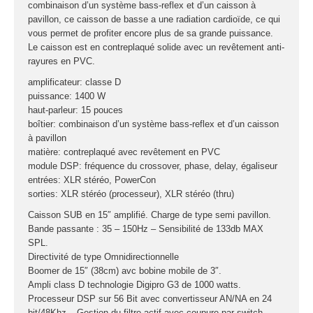
Sono
combinaison d’un système bass-reflex et d’un caisson à
pavillon, ce caisson de basse a une radiation cardioïde, ce qui
vous permet de profiter encore plus de sa grande puissance.
Enceintes
Le caisson est en contreplaqué solide avec un revêtement anti-
Amplificateurs
rayures en PVC.
Console de
amplificateur: classe D
mixage
puissance: 1400 W
Contrôle DMX
haut-parleur: 15 pouces
Traitements sons
boîtier: combinaison d’un système bass-reflex et d’un caisson
à pavillon
matière: contreplaqué avec revêtement en PVC
Public adress /
module DSP: fréquence du crossover, phase, delay, égaliseur
ligne 100V
entrées: XLR stéréo, PowerCon
Microphone
sorties: XLR stéréo (processeur), XLR stéréo (thru)
Sono portable sur
Caisson SUB en 15″ amplifié. Charge de type semi pavillon.
batterie
Bande passante : 35 – 150Hz – Sensibilité de 133db MAX
Espace DJ
SPL.
Directivité de type Omnidirectionnelle
Boomer de 15″ (38cm) avc bobine mobile de 3″.
Accessoires
Ampli class D technologie Digipro G3 de 1000 watts.
Processeur DSP sur 56 Bit avec convertisseur AN/NA en 24
Câbles et
bit/48Khz – Gestion du filtre actif avec coupure par switch