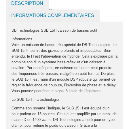
fumée-geyser
DESCRIPTION
VENTE SONO ET
INFORMATIONS COMPLÉMENTAIRES
ÉCLAIRAGE
Éclairage
DB Technologies SUB 15H caisson de basses actif
Informations
Projecteurs LED
Voici un caisson de basse très spécial de DB Technologies. Le
Accessoires
SUB 15 H fournit des graves profonds et impeccables. Bien
éclairage
entendu, le H est l’abréviation de hybride. Cela s’explique par la
Contrôle DMX
combinaison d’un système bass-reflex et d’un caisson à
pavillon. Par conséquent, ce caisson de basse peut produire
Lyres
des fréquences très basses, malgré son petit format. De plus,
Machines à effets
le SUB 15 H est muni d’un module DSP robuste qui permet de
régler la fréquence de coupure, l’inversion de phase et le delay.
Liquides
Vous pouvez peaufiner le signal à l’aide de l’égaliseur.
Jeux et effets
Le SUB 15 H: la technologie
lumière à led
Comme son nomme l’indique, le SUB 15 H est équipé d’un
Laser
haut-parleur de 15 pouces. Celui-ci est amplifié par un ampli de
Strobes
classe D de 1400 watts. DB Technologies a opté pour ce type
d’ampli pour réduire le poids du caisson. Grâce à la