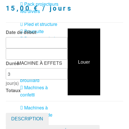
Pack projecteurs
15,00
€
/ jours
led divers
Pied et structure
Poursuite
Date de début
Projecteurs led
divers
LOCATION
Louer
MACHINE À EFFETS
Durée
Machines à
brouillard
jour(s)
Machines à
Totaux
confetti
Machines à
étincelles froide
DESCRIPTION
Machines à