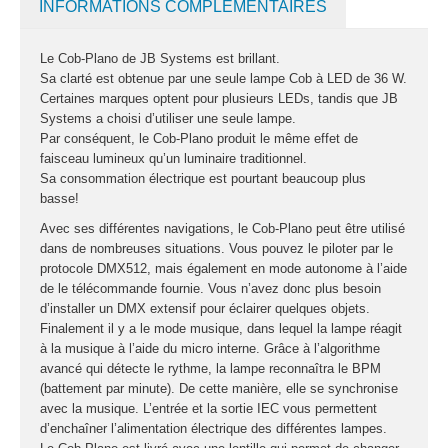
fumée-geyser
INFORMATIONS COMPLÉMENTAIRES
VENTE SONO ET
ÉCLAIRAGE
Le Cob-Plano de JB Systems est brillant.
Sa clarté est obtenue par une seule lampe Cob à LED de 36 W.
Éclairage
Certaines marques optent pour plusieurs LEDs, tandis que JB
Systems a choisi d’utiliser une seule lampe.
Projecteurs LED
Par conséquent, le Cob-Plano produit le même effet de
faisceau lumineux qu’un luminaire traditionnel.
Accessoires
Sa consommation électrique est pourtant beaucoup plus
éclairage
basse!
Contrôle DMX
Avec ses différentes navigations, le Cob-Plano peut être utilisé
Lyres
dans de nombreuses situations. Vous pouvez le piloter par le
Machines à effets
protocole DMX512, mais également en mode autonome à l’aide
de le télécommande fournie. Vous n’avez donc plus besoin
Liquides
d’installer un DMX extensif pour éclairer quelques objets.
Finalement il y a le mode musique, dans lequel la lampe réagit
Jeux et effets
à la musique à l’aide du micro interne. Grâce à l’algorithme
lumière à led
avancé qui détecte le rythme, la lampe reconnaîtra le BPM
Laser
(battement par minute). De cette manière, elle se synchronise
Strobes
avec la musique. L’entrée et la sortie IEC vous permettent
d’enchaîner l’alimentation électrique des différentes lampes.