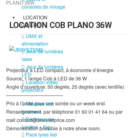
PLANO 36W
consoles de mixage
LOCATION
LOCATION COB PLANO 36W
LUMIÈRE
DMX et
alimentation
Jeux de lumières
laser
Jeux de lumières
Projecteur à LED compact, à économie d’énergie
LED
Source: 1 lampe Cob à LED de 36 W
Location vidéo
Angle d’ouverture: 50 degrés, 25 degrés (avec lentille)
projecteur
———————————–
Prix à l’unité pour une soirée ou un week end.
Meubles led
lumineux
Renseignement par téléphone 01 60 01 41 64 ou par
Pack jeux de
mail contact@boosterprice.com
lumière + fog
Démonstration possible à notre show room.
Pack lyres led