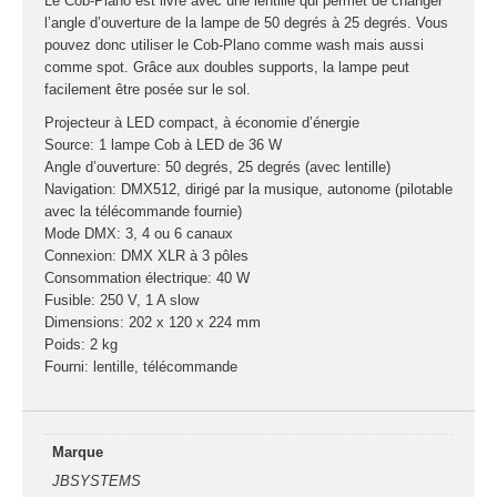
Le Cob-Plano est livré avec une lentille qui permet de changer
Sono
l’angle d’ouverture de la lampe de 50 degrés à 25 degrés. Vous
pouvez donc utiliser le Cob-Plano comme wash mais aussi
Enceintes
comme spot. Grâce aux doubles supports, la lampe peut
Amplificateurs
facilement être posée sur le sol.
Console de
Projecteur à LED compact, à économie d’énergie
mixage
Source: 1 lampe Cob à LED de 36 W
Contrôle DMX
Angle d’ouverture: 50 degrés, 25 degrés (avec lentille)
Navigation: DMX512, dirigé par la musique, autonome (pilotable
Traitements sons
avec la télécommande fournie)
Mode DMX: 3, 4 ou 6 canaux
Public adress /
Connexion: DMX XLR à 3 pôles
ligne 100V
Consommation électrique: 40 W
Microphone
Fusible: 250 V, 1 A slow
Dimensions: 202 x 120 x 224 mm
Sono portable sur
Poids: 2 kg
batterie
Fourni: lentille, télécommande
Espace DJ
Accessoires
Marque
JBSYSTEMS
Câbles et