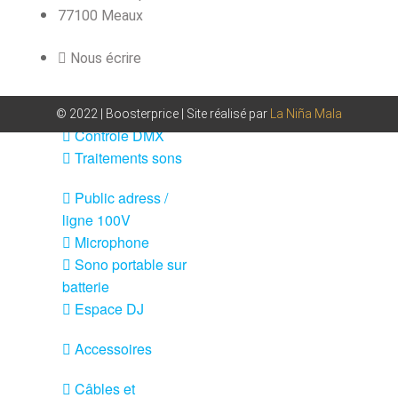
Sono
77100 Meaux
Enceintes
Nous écrire
Amplificateurs
Console de
mixage
© 2022 | Boosterprice | Site réalisé par
La Niña Mala
Contrôle DMX
Traitements sons
Public adress /
ligne 100V
Microphone
Sono portable sur
batterie
Espace DJ
Accessoires
Câbles et