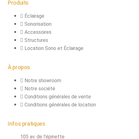
fumée-geyser
Produits
VENTE SONO ET
Éclairage
ÉCLAIRAGE
Sonorisation
Éclairage
Accessoires
Structures
Projecteurs LED
Location Sono et Éclairage
Accessoires
éclairage
Contrôle DMX
À propos
Lyres
Notre showroom
Machines à effets
Notre société
Liquides
Conditions générales de vente
Jeux et effets
Conditions générales de location
lumière à led
Laser
Infos pratiques
Strobes
105 av. de l'épinette