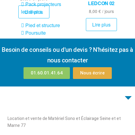
LEDCON 02
Pack projecteurs
8,00
€
/ jours
led divers
Lire plus
Lire plus
Pied et structure
Poursuite
Projecteurs led
divers
Besoin de conseils ou d'un devis ? N'hésitez pas à
LOCATION
nous contacter
MACHINE À EFFETS
01.60.01.41.64
Nous écrire
Machines à
brouillard
Machines à
confetti
Machines à
Location et vente de Matériel Sono et Éclairage Seine et et
étincelles froide
Marne 77
Machines à