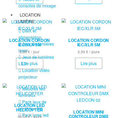
consoles de mixage
LOCATION
LUMIÈRE
DMX et
alimentation
LOCATION CORDON
LOCATION CORDON
Jeux de lumières
IEC/XLR 3M
IEC/XLR 5M
laser
2,00
€
/ jour
2,50
€
/ jours
Jeux de lumières
Lire plus
Lire plus
LED
Location vidéo
projecteur
Meubles led
lumineux
Pack jeux de
LOCATION LED
lumière + fog
HELICOPTER
LOCATION MINI
Pack lyres led
CONTROLEUR DMX
20,00
€
/ jours