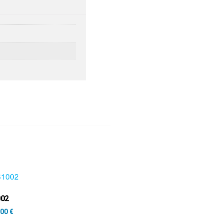
002
,00
€