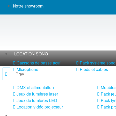
Notre showroom
LOCATION SONO
Caissons de basse actif
Pack système sono 
Microphone
Pieds et câbles
Prev
ILINEBASE
LOCATION LUMIÈRE
DMX et alimentation
Meubles
Jeux de lumières laser
Pack jeu
Jeux de lumières LED
Pack lyr
Location vidéo projecteur
Pack pro
LOCATION MACHINE À EFFETS