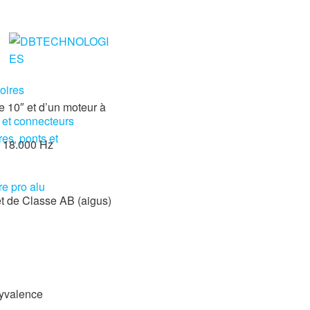
oires
e 10″ et d’un moteur à
 et connecteurs
res, ponts et
– 18.000 Hz
re pro alu
et de Classe AB (aigus)
lyvalence