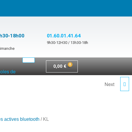
3h30-18h00
01.60.01.41.64
9h30-12H30 / 13h30-18h
 dimanche
0,00
€
soles de
Next
KL 15
s actives bluetooth
/ KL