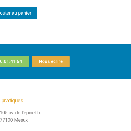
outer au panier
0.01.41.64
Nous écrire
 pratiques
105 av. de l'épinette
77100 Meaux