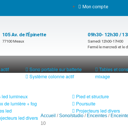
Mon compte
105 Av. de l'Épinette
09h30- 12h30 / 1
77100 Meaux
Samedi 12h00-17H00
Fermé le mercredi et le
actif
Sono portable sur batterie
Tables et con
Système colonne actif
mixage
 led lumineux
Pied et structure
x de lumière + fog
Poursuite
es led
Projecteurs led divers
Accueil
/
Sono/studio
/
Enceintes
/
Enceinte
jecteurs led divers
10