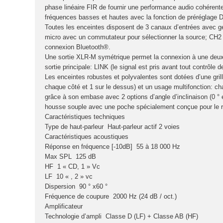
phase linéaire FIR de fournir une performance audio cohérente,
fréquences basses et hautes avec la fonction de préréglage 
Toutes les enceintes disposent de 3 canaux d’entrées avec g
micro avec un commutateur pour sélectionner la source; CH2 
connexion Bluetooth®.
Une sortie XLR-M symétrique permet la connexion à une deux
sortie principale: LINK (le signal est pris avant tout contrôle
Les enceintes robustes et polyvalentes sont dotées d’une gril
chaque côté et 1 sur le dessus) et un usage multifonction: c
grâce à son embase avec 2 options d’angle d’inclinaison (0 °
housse souple avec une poche spécialement conçue pour le 
Caractéristiques techniques
Type de haut-parleur
Haut-parleur actif 2 voies
Caractéristiques acoustiques
Réponse en fréquence [-10dB] 55 à 18 000 Hz
Max SPL
125 dB
HF
1 « CD, 1 » Vc
LF
10 « , 2 » vc
Dispersion
90 ° x60 °
Fréquence de coupure
2000 Hz (24 dB / oct.)
Amplificateur
Technologie d’ampli
Classe D (LF) + Classe AB (HF)