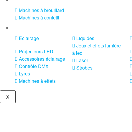
Machines à brouillard
Machines à confetti
VENTE SONO ET ÉCLAIRAGE
Éclairage
Liquides
Jeux et effets lumière
Projecteurs LED
à led
Accessoires éclairage
Laser
Contrôle DMX
Strobes
Lyres
Machines à effets
X