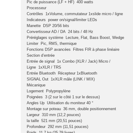
Pic de puissance (LF + HF)
400 watts
Processeur
Contrôles
1xVolume, commutateur 1xslide micro / ligne
Indicateurs
power on/signal/limiter LEDs
Manette
DSP 20/56 bits
Convertisseur AD / DA
24 bits / 48 Hz
Préréglages système
Lecture, Flat, Bass Boost, Wedge
Limiter
Pic, RMS, thermique
Fonctions DSP avancées
Filtres FIR à phase linéaire
Section d’entrée
Entrée de signal
1x Combo (XLR / Jack) Micro /
Ligne
1xXLR / TRS
Entrée Bluetooth
Récepteur 1xBluetooth
SIGNAL Out
1xXLR mâle (LINK / MIX)
Mécanique
Logement
Polypropylène
Poignées
3 (2 sur le côté 1 sur le dessus)
Angles Up
Utilisation du moniteur 40 °
Montage sur poteau
36 mm, double positionnement
Largeur
310 mm (12,2 pouces)
la taille
521 mm (20,51 pouces)
Profondeur
292 mm (11,51 pouces)
Poids
11,7 kg (25,79 livres)