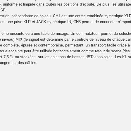
 uniforme et limpide dans toutes les positions d’écoute. De plus, les utilisat
DSP.
estion indépendante de niveau: CH1 est une entrée combinée symétrique XLR 
est une prise XLR et JACK symétrique IN; CH3 permet de connecter n’importe
ième enceinte ou à une table de mixage. Un commutateur permet de sélection
 de niveau) MIX (le signal est déterminé par le contrôle de niveau de chaque can
le complète, épurée et contemporaine, permettant un transport facile grâce à
haque enceinte peut être utilisée horizontalement comme retour de scène (des
 et 7,5 °) ou stackées sur les caissons de basses dBTechnologies. Les KL so
rangement des câbles.