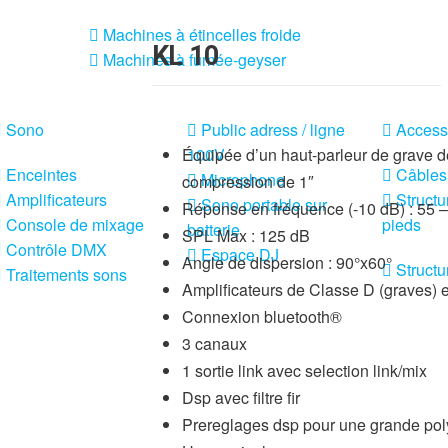
Machines à étincelles froide
KL 10
Machines à fumée-geyser
Sono
Public adress / ligne
Access
Équipée d’un haut-parleur de grave d
100V
Enceintes
Câbles
Microphone
compression de 1″
Amplificateurs
Structu
Sono portable sur
Réponse en fréquence (-10 dB) : 55 
Console de mixage
pieds
batterie
SPL Max : 125 dB
Contrôle DMX
Espace DJ
Angle de dispersion : 90°x60°
Structu
Traitements sons
Amplificateurs de Classe D (graves) 
Connexion bluetooth®
3 canaux
1 sortie link avec selection link/mix
Dsp avec filtre fir
Prereglages dsp pour une grande po