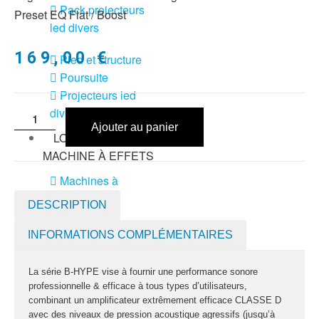
Pack projecteurs
Preset EQ Flat / Boost
led divers
169,00
€
Pied et structure
Poursuite
Projecteurs led
divers
Ajouter au panier
LOCATION
MACHINE À EFFETS
Machines à
brouillard
DESCRIPTION
Machines à
confetti
INFORMATIONS COMPLÉMENTAIRES
Machines à
La série B-HYPE vise à fournir une performance sonore
étincelles froide
professionnelle & efficace à tous types d’utilisateurs,
Machines à
combinant un amplificateur extrêmement efficace CLASSE D
avec des niveaux de pression acoustique agressifs (jusqu’à