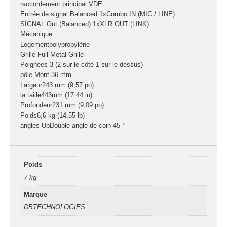
raccordement principal VDE
connecteurs
Entrée de signal Balanced 1xCombo IN (MIC / LINE)
Structures, ponts
SIGNAL Out (Balanced) 1xXLR OUT (LINK)
et pieds
Mécanique
Logementpolypropylène
Structure pro alu
Grille Full Metal Grille
Poignées 3 (2 sur le côté 1 sur le dessus)
pôle Mont 36 mm
Largeur243 mm (9,57 po)
X
la taille443mm (17.44 in)
Profondeur231 mm (9,09 po)
Poids6,6 kg (14,55 lb)
angles UpDouble angle de coin 45 °
Poids
7 kg
Marque
DBTECHNOLOGIES