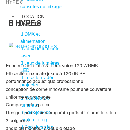
HYPE 8
consoles de mixage
LOCATION
B HYPE 8
LUMIÈRE
DMX et
alimentation
Jeux de lumières
laser
Jeux de lumières
Enceinte amplifiée 8″ deux voies 130 WRMS
LED
Efficacité maximale jusqu’à 120 dB SPL
Location vidéo
performance acoustique professionnel
projecteur
conception de corne innovante pour une couverture
uniforme et prolongée
Meubles led
Compact poids plume
lumineux
Pack jeux de
Design épuré et contemporain portabilité amélioration
lumière + fog
3 poignées
Pack lyres led
angle du moniteur à double étage