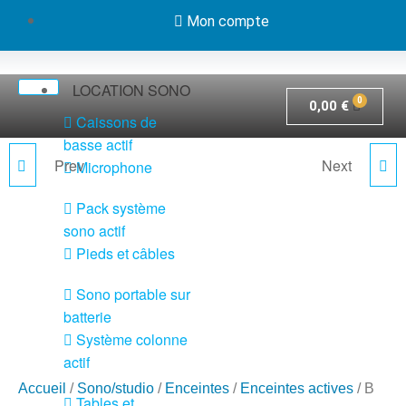
Mon compte
LOCATION SONO
0,00
€
Caissons de
basse actif
Prev
Next
Microphone
OPERA 12
B HYPE 10
Pack système
sono actif
Pieds et câbles
Sono portable sur
batterie
Système colonne
actif
Accueil
/
Sono/studio
/
Enceintes
/
Enceintes actives
/ B
Tables et