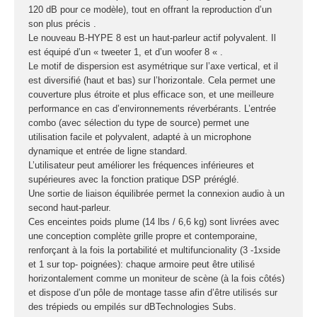
fumée-geyser
120 dB pour ce modèle), tout en offrant la reproduction d’un
VENTE SONO ET
son plus précis .
Le nouveau B-HYPE 8 est un haut-parleur actif polyvalent. Il
ÉCLAIRAGE
est équipé d’un « tweeter 1, et d’un woofer 8 « .
Éclairage
Le motif de dispersion est asymétrique sur l’axe vertical, et il
est diversifié (haut et bas) sur l’horizontale. Cela permet une
couverture plus étroite et plus efficace son, et une meilleure
Projecteurs LED
performance en cas d’environnements réverbérants. L’entrée
Accessoires
combo (avec sélection du type de source) permet une
éclairage
utilisation facile et polyvalent, adapté à un microphone
Contrôle DMX
dynamique et entrée de ligne standard.
L’utilisateur peut améliorer les fréquences inférieures et
Lyres
supérieures avec la fonction pratique DSP préréglé.
Machines à effets
Une sortie de liaison équilibrée permet la connexion audio à un
second haut-parleur.
Liquides
Ces enceintes poids plume (14 lbs / 6,6 kg) sont livrées avec
Jeux et effets
une conception complète grille propre et contemporaine,
renforçant à la fois la portabilité et multifuncionality (3 -1xside
lumière à led
et 1 sur top- poignées): chaque armoire peut être utilisé
Laser
horizontalement comme un moniteur de scène (à la fois côtés)
Strobes
et dispose d’un pôle de montage tasse afin d’être utilisés sur
des trépieds ou empilés sur dBTechnologies Subs.