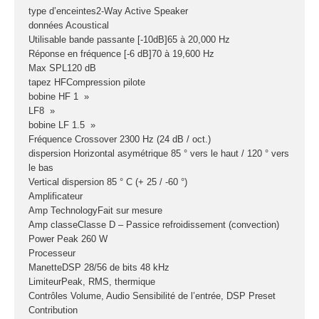
Sono
type d’enceintes2-Way Active Speaker
données Acoustical
Enceintes
Utilisable bande passante [-10dB]65 à 20,000 Hz
Amplificateurs
Réponse en fréquence [-6 dB]70 à 19,600 Hz
Max SPL120 dB
Console de
tapez HFCompression pilote
mixage
bobine HF 1 »
Contrôle DMX
LF8 »
Traitements sons
bobine LF 1.5 »
Fréquence Crossover 2300 Hz (24 dB / oct.)
dispersion Horizontal asymétrique 85 ° vers le haut / 120 ° vers
Public adress /
le bas
ligne 100V
Vertical dispersion 85 ° C (+ 25 / -60 °)
Microphone
Amplificateur
Sono portable sur
Amp TechnologyFait sur mesure
Amp classeClasse D – Passice refroidissement (convection)
batterie
Power Peak 260 W
Espace DJ
Processeur
ManetteDSP 28/56 de bits 48 kHz
Accessoires
LimiteurPeak, RMS, thermique
Contrôles Volume, Audio Sensibilité de l’entrée, DSP Preset
Câbles et
Contribution