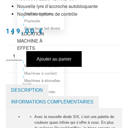
Nouvelle lyre d’accroche autobloquante
Nouvelles options de contrôle
Pied et structure
Poursuite
Projecteurs led divers
149,00
€
LOCATION
MACHINE À
EFFETS
Ajouter au panier
Machines à brouillard
Machines à confetti
Machines à étincelles
froide
DESCRIPTION
Machines à fumée-
geyser
VENTE SONO ET
INFORMATIONS COMPLÉMENTAIRES
ÉCLAIRAGE
Avec la nouvelle diode SIX, c’est une palette de
couleurs quasi infinie qui s’offre à vous. En plus
ÉCLAIRAGE