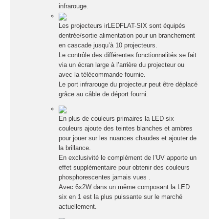
infrarouge.
Enceintes
Les projecteurs irLEDFLAT-SIX sont équipés
Amplificateurs
dentrée/sortie alimentation pour un branchement
en cascade jusqu’à 10 projecteurs.
Console de mixage
Le contrôle des différentes fonctionnalités se fait
Contrôle DMX
via un écran large à l’arrière du projecteur ou
Traitements sons
avec la télécommande fournie.
Le port infrarouge du projecteur peut être déplacé
Public adress / ligne
100V
grâce au câble de déport fourni.
Microphone
Sono portable sur
En plus de couleurs primaires la LED six
batterie
couleurs ajoute des teintes blanches et ambres
Espace DJ
pour jouer sur les nuances chaudes et ajouter de
la brillance.
ACCESSOIRES
En exclusivité le complément de l’UV apporte un
effet supplémentaire pour obtenir des couleurs
Câbles et connecteurs
phosphorescentes jamais vues .
Avec 6x2W dans un même composant la LED
Structures, ponts et
pieds
six en 1 est la plus puissante sur le marché
actuellement.