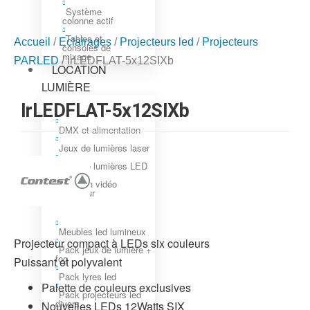
Système
colonne actif
Tables et
Accueil
/
Eclairages
/
Projecteurs led
/
Projecteurs
consoles de
mixage
PARLED
/ irLEDFLAT-5x12SIXb
LOCATION
LUMIÈRE
IrLEDFLAT-5x12SIXb
DMX et alimentation
Jeux de lumières laser
Jeux de lumières LED
Location vidéo
projecteur
Meubles led lumineux
Projecteur compact à LEDs six couleurs
Pack jeux de lumière +
fog
Puissant et polyvalent
Pack lyres led
Palette de couleurs exclusives
Pack projecteurs led
divers
Nouvelles LEDs 12Watts SIX