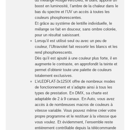
du mélange Rouge/Vert/Bleu, le blanc apporte un
boost en luminosité, l’ambre de la chaleur dans le
bas du spectre et l’UV un accès à toutes les
Projecteurs LED
couleurs phosphorescentes.
Accessoires éclairage
Et grâce au système de lentille individuelle, le
Contrôle DMX
mélange se fait en douceur, sans ombre colorée,
pour un résultat saisissant.
Lyres
Lorsqu’il est utilisé seul ou avec un peu de
Machines à effets
couleur, l’Ultraviolet fait ressortir les blancs et les
rend phosphorescents.
Dès qu’il est ajouté à une couleur plus forte, il en
LIQUIDES
augmente le contraste, en approfondit la teinte et
permet d’obtenir toute une palette de couleurs
JEUX ET EFFETS
totalement exclusives.
LUMIÈRE À LED
L’irLEDFLAT-3x12SIX offre de nombreux modes
de fonctionnement et s’adapte ainsi à tous les
types de prestation. En DMX, sa charte est
LASER
adaptable de 2 à 9 canaux. En Auto, vous avez
accès à de nombreuses macros de couleurs à
STROBES
vitesse variable. Vous pouvez même créer votre
propre programme et le restituer à la vitesse que
vous voulez. Et évidemment, l’ensemble reste
entièrement contrôlable depuis la télécommande
SONO