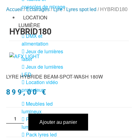
consoles de mixage
Accueil
/
Eclairages
/
Lyre
/
Lyres spot led
/ HYBRID180
LOCATION
LUMIÈRE
HYBRID180
DMX et
alimentation
Jeux de lumières
laser
Jeux de lumières
LED
LYRE HYBRIDE BEAM-SPOT-WASH 180W
Location vidéo
projecteur
899,00
€
Meubles led
lumineux
Pack jeux de
Ajouter au panier
lumière + fog
Pack lyres led