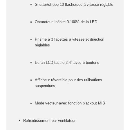
Sono
Shutter/strobe 10 flashs/sec à vitesse réglable
Enceintes
Amplificateurs
Obturateur linéaire 0-100% de la LED
Console de
mixage
Prisme à 3 facettes à vitesse et direction
Contrôle DMX
réglables
Traitements sons
Ecran LCD tactile 2.4″ avec 5 boutons
Public adress /
ligne 100V
Microphone
Afficheur réversible pour des utilisations
Sono portable sur
suspendues
batterie
Espace DJ
Mode vecteur avec fonction blackout MIB
Accessoires
Refroidissement par ventilateur
Câbles et