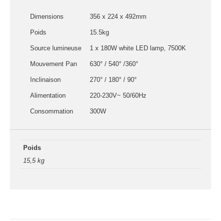
connecteurs
Dimensions
356 x 224 x 492mm
Structures, ponts
et pieds
Poids
15.5kg
Source lumineuse
1 x 180W white LED lamp, 7500K
Structure pro alu
Mouvement Pan
630° / 540° /360°
Inclinaison
270° / 180° / 90°
X
Alimentation
220-230V~ 50/60Hz
Consommation
300W
Poids
15,5 kg