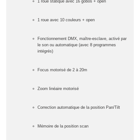
fumée-geyser
1 roue statique avec 16 gobos + open
VENTE SONO ET
ÉCLAIRAGE
1 roue avec 10 couleurs + open
Éclairage
Fonctionnement DMX, maître-esclave, activé par
Projecteurs LED
le son ou automatique (avec 8 programmes
Accessoires
intégrés)
éclairage
Contrôle DMX
Focus motorisé de 2 à 20m
Lyres
Machines à effets
Zoom linéaire motorisé
Liquides
Jeux et effets
Correction automatique de la position Pan/Tilt
lumière à led
Laser
Mémoire de la position scan
Strobes