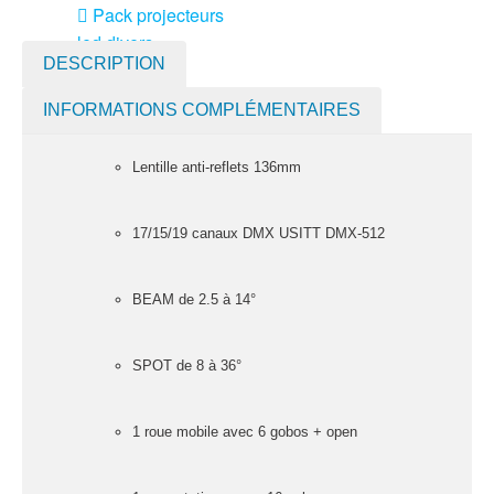
Pack projecteurs
led divers
DESCRIPTION
Pied et structure
INFORMATIONS COMPLÉMENTAIRES
Poursuite
Projecteurs led
Lentille anti-reflets 136mm
divers
LOCATION
17/15/19 canaux DMX USITT DMX-512
MACHINE À EFFETS
Machines à
BEAM de 2.5 à 14°
brouillard
Machines à
confetti
SPOT de 8 à 36°
Machines à
1 roue mobile avec 6 gobos + open
étincelles froide
Machines à