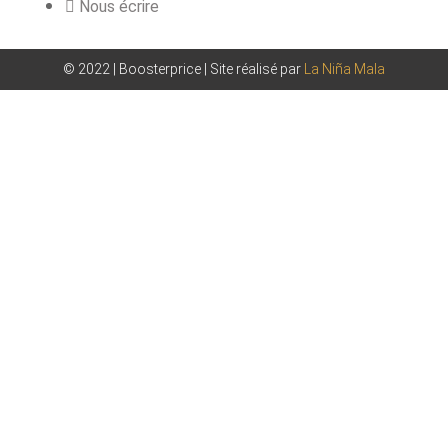
Nous écrire
© 2022 | Boosterprice | Site réalisé par
La Niña Mala