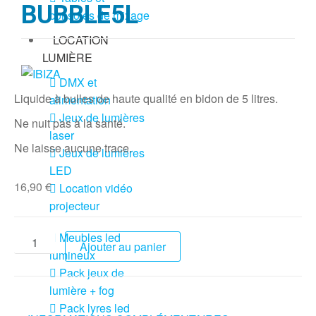
BUBBLE5L
consoles de mixage
LOCATION
LUMIÈRE
DMX et
Liquide à bulles de haute qualité en bidon de 5 litres.
alimentation
Jeux de lumières
Ne nuit pas à la santé.
laser
Ne laisse aucune trace.
Jeux de lumières
LED
16,90
€
Location vidéo
projecteur
Meubles led
Ajouter au panier
lumineux
Pack jeux de
lumière + fog
Pack lyres led