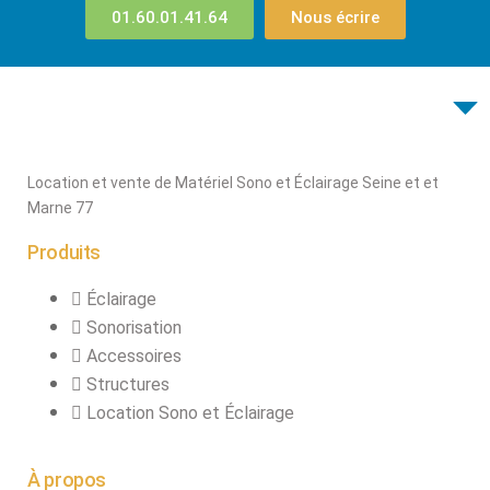
Sono
01.60.01.41.64
Nous écrire
Enceintes
Amplificateurs
Console de
mixage
Contrôle DMX
Location et vente de Matériel Sono et Éclairage Seine et et
Traitements sons
Marne 77
Public adress /
Produits
ligne 100V
Microphone
Éclairage
Sono portable sur
Sonorisation
batterie
Accessoires
Espace DJ
Structures
Location Sono et Éclairage
Accessoires
Câbles et
À propos