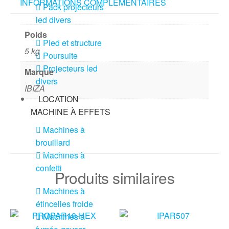
INFORMATIONS COMPLÉMENTAIRES
Pack projecteurs
led divers
Poids
Pied et structure
5 kg
Poursuite
Projecteurs led
Marque
divers
IBIZA
LOCATION
MACHINE À EFFETS
Machines à
brouillard
Machines à
confetti
Produits similaires
Machines à
étincelles froide
Machines à