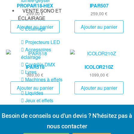
fumée-geyser
PROPAR18-HEX
IPAR507
VENTE SONO ET
299,00
€
259,00
€
ÉCLAIRAGE
Ajouter au panier
Ajouter au panier
Éclairage
Projecteurs LED
Accessoires
éclairage
Contrôle DMX
IPAR518
ICOLOR210Z
Lyres
389,00
€
1099,00
€
Machines à effets
Ajouter au panier
Ajouter au panier
Liquides
Jeux et effets
lumière à led
Laser
Besoin de conseils ou d'un devis ? N'hésitez pas à
Strobes
nous contacter