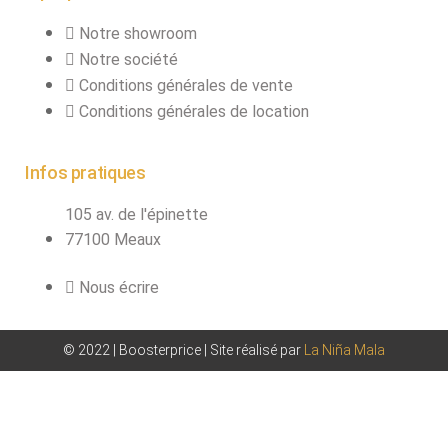
connecteurs
Notre showroom
Structures, ponts
Notre société
et pieds
Conditions générales de vente
Structure pro alu
Conditions générales de location
Infos pratiques
X
105 av. de l'épinette
77100 Meaux
Nous écrire
© 2022 | Boosterprice | Site réalisé par
La Niña Mala