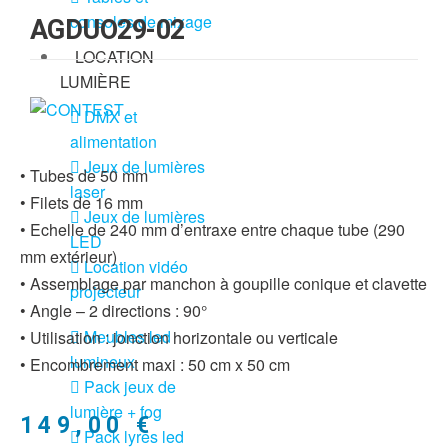
consoles de mixage
AGDUO29-02
LOCATION
LUMIÈRE
DMX et
alimentation
Jeux de lumières
• Tubes de 50 mm
laser
• Filets de 16 mm
Jeux de lumières
• Echelle de 240 mm d’entraxe entre chaque tube (290
LED
mm extérieur)
Location vidéo
• Assemblage par manchon à goupille conique et clavette
projecteur
• Angle – 2 directions : 90°
Meubles led
• Utilisation : jonction horizontale ou verticale
lumineux
• Encombrement maxi : 50 cm x 50 cm
Pack jeux de
lumière + fog
149,00
€
Pack lyres led