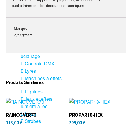
fumée-geyser
publicitaires ou des décorations scéniques.
VENTE SONO ET
ÉCLAIRAGE
Éclairage
Marque
CONTEST
Projecteurs LED
Accessoires
éclairage
Contrôle DMX
Lyres
Machines à effets
Produits Similaires
Liquides
Jeux et effets
lumière à led
Laser
RAINCOVER70
PROPAR18-HEX
Strobes
115,00
€
299,00
€