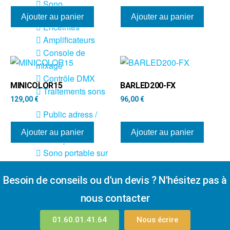
Sono
Ajouter au panier
Ajouter au panier
Enceintes
Amplificateurs
Console de
mixage
Contrôle DMX
MINICOLOR15
BARLED200-FX
Traitements sons
129,00
€
96,00
€
Public adress /
ligne 100V
Ajouter au panier
Ajouter au panier
Microphone
Sono portable sur
batterie
Espace DJ
Besoin de conseils ou d'un devis ? N'hésitez pas à
nous contacter
Accessoires
01.60.01.41.64
Nous écrire
Câbles et