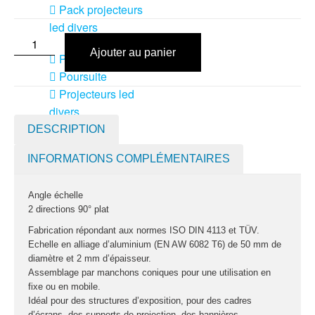
Pack projecteurs
led divers
Ajouter au panier
Pied et structure
Poursuite
Projecteurs led
divers
DESCRIPTION
LOCATION
MACHINE À EFFETS
INFORMATIONS COMPLÉMENTAIRES
Machines à
brouillard
Angle échelle
2 directions 90° plat
Machines à
confetti
Fabrication répondant aux normes ISO DIN 4113 et TÜV.
Echelle en alliage d’aluminium (EN AW 6082 T6) de 50 mm de
diamètre et 2 mm d’épaisseur.
Machines à
Assemblage par manchons coniques pour une utilisation en
étincelles froide
fixe ou en mobile.
Machines à
Idéal pour des structures d’exposition, pour des cadres
d’écrans, des supports de projection, des bannières