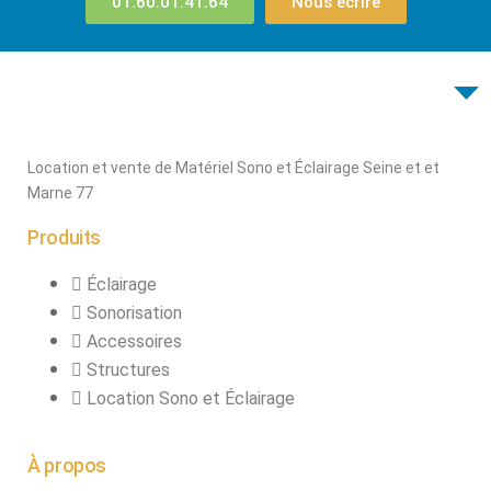
01.60.01.41.64
Nous écrire
connecteurs
Structures, ponts
et pieds
Structure pro alu
Location et vente de Matériel Sono et Éclairage Seine et et
Marne 77
X
Produits
Éclairage
Sonorisation
Accessoires
Structures
Location Sono et Éclairage
À propos