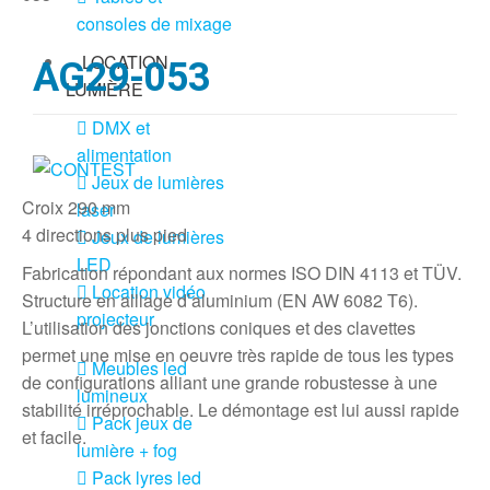
consoles de mixage
LOCATION
AG29-053
LUMIÈRE
DMX et
alimentation
Jeux de lumières
Croix 290 mm
laser
4 directions plus pied
Jeux de lumières
LED
Fabrication répondant aux normes ISO DIN 4113 et TÜV.
Location vidéo
Structure en alliage d’aluminium (EN AW 6082 T6).
projecteur
L’utilisation des jonctions coniques et des clavettes
permet une mise en oeuvre très rapide de tous les types
Meubles led
de configurations alliant une grande robustesse à une
lumineux
stabilité irréprochable. Le démontage est lui aussi rapide
Pack jeux de
et facile.
lumière + fog
Pack lyres led