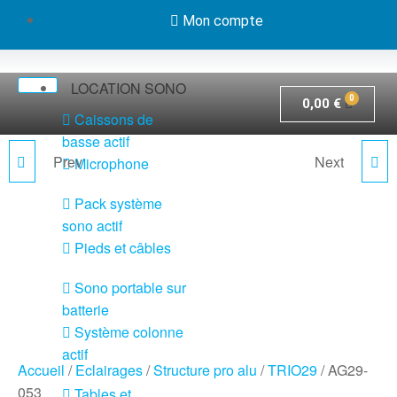
Mon compte
LOCATION SONO
0,00
€
Caissons de
basse actif
Prev
Next
Microphone
AG29-042
EM29-B3
Pack système
sono actif
Pieds et câbles
Sono portable sur
batterie
Système colonne
actif
Accueil
/
Eclairages
/
Structure pro alu
/
TRIO29
/ AG29-
053
Tables et