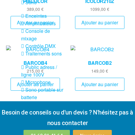
PIXCOLOR
ICOLOR210Z
Sono
389,00
€
1099,00
€
Enceintes
Ajouter au panier
Ajouter au panier
Amplificateurs
Console de
mixage
Contrôle DMX
Traitements sons
BARCOB4
BARCOB2
Public adress /
215,00
€
149,00
€
ligne 100V
Microphone
Ajouter au panier
Ajouter au panier
Sono portable sur
batterie
Espace DJ
Besoin de conseils ou d'un devis ? N'hésitez pas à
Accessoires
nous contacter
Câbles et