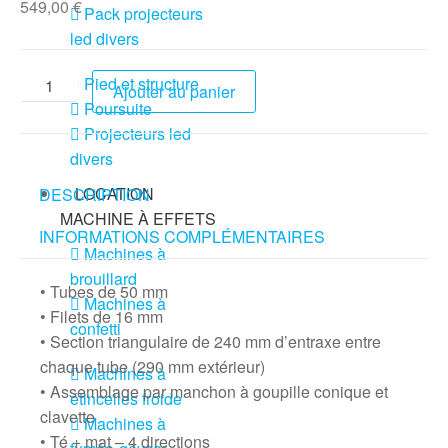
549,00
€
Pack projecteurs
led divers
Pied et structure
Ajouter au panier
Poursuite
Projecteurs led
divers
LOCATION
DESCRIPTION
MACHINE À EFFETS
INFORMATIONS COMPLÉMENTAIRES
Machines à
brouillard
• Tubes de 50 mm
Machines à
• Filets de 16 mm
confetti
• Section triangulaire de 240 mm d’entraxe entre
chaque tube (290 mm extérieur)
Machines à
• Assemblage par manchon à goupille conique et
étincelles froide
clavette
Machines à
• Té + mat – 4 directions