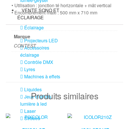
fumée-geyser
• Utilisation : jonction té horizontale + mât vertical
VENTE SONO ET
• Encombrement maxi : 500 mm x 710 mm
ÉCLAIRAGE
Éclairage
Marque
Projecteurs LED
CONTEST
Accessoires
éclairage
Contrôle DMX
Lyres
Machines à effets
Liquides
Produits similaires
Jeux et effets
lumière à led
Laser
Strobes