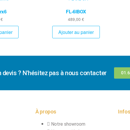
irx6
FL-6IBOX
0
€
489,00
€
panier
Ajouter au panier
n devis ? N'hésitez pas à nous contacter
01.6
À propos
Infos
Notre showroom