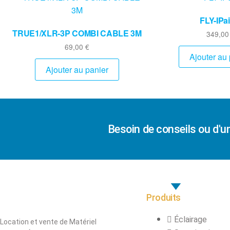
FLY-IPa
TRUE1/XLR-3P COMBI CABLE 3M
349,0
69,00
€
Ajouter au 
Ajouter au panier
Besoin de conseils ou d'u
Produits
Éclairage
Location et vente de Matériel