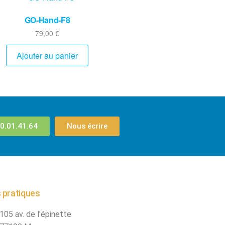
GO-Hand-F8
79,00
€
Ajouter au panier
0.01.41.64
Nous écrire
 pratiques
105 av. de l'épinette