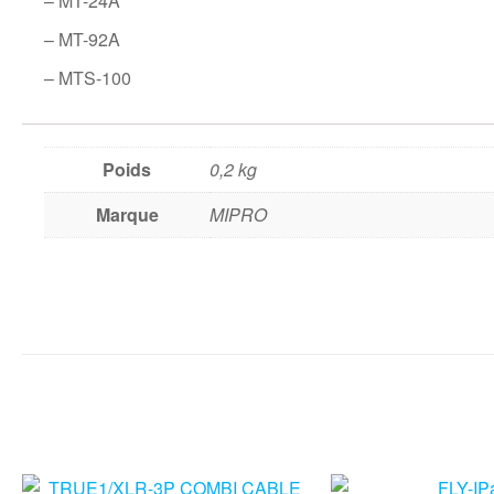
– MT-24A
– MT-92A
– MTS-100
Poids
0,2 kg
Marque
MIPRO