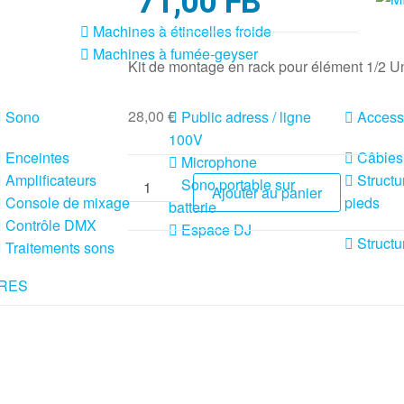
71,00 FB
Machines à étincelles froide
Machines à fumée-geyser
Kit de montage en rack pour élément 1/2 U
28,00
€
Sono
Public adress / ligne
Access
100V
Enceintes
Câbles
Microphone
Amplificateurs
Structu
Sono portable sur
Ajouter au panier
Console de mixage
pieds
batterie
Contrôle DMX
Espace DJ
Structu
Traitements sons
RES