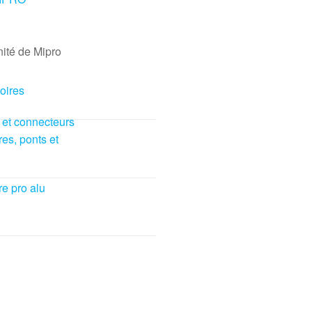
nité de Mipro
oires
 et connecteurs
res, ponts et
re pro alu