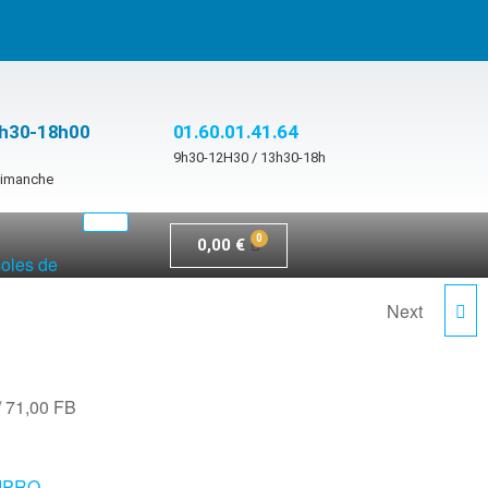
3h30-18h00
01.60.01.41.64
9h30-12H30 / 13h30-18h
 dimanche
0,00
€
soles de
Next
72,00 FB
/ 71,00 FB