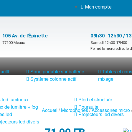
Mon compte
105 Av. de l'Épinette
09h30- 12h30 / 1
77100 Meaux
Samedi 12h00-17H00
Fermé le mercredi et le
actif
Sono portable sur batterie
Tables et con
Système colonne actif
mixage
 led lumineux
Pied et structure
x de lumière + fog
Poursuite
Accueil
/
Microphones
/
Accessoires micro
es led
Projecteurs led divers
jecteurs led divers