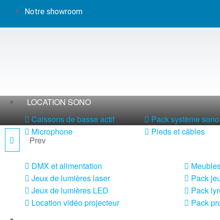
Notre showroom
LOCATION SONO
Caissons de basse actif
Pack système sono 
Microphone
Pieds et câbles
Prev
ACT 312B + 2 X ACT32T
LOCATION LUMIÈRE
DMX et alimentation
Meubles
Jeux de lumières laser
Pack jeu
Jeux de lumières LED
Pack lyr
Location vidéo projecteur
Pack pro
LOCATION MACHINE À EFFETS