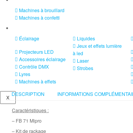
Machines à brouillard
Machines à confetti
VENTE SONO ET ÉCLAIRAGE
Éclairage
Liquides
Jeux et effets lumière
Projecteurs LED
à led
Accessoires éclairage
Laser
Contrôle DMX
Strobes
Lyres
Machines à effets
DESCRIPTION
INFORMATIONS COMPLÉMENTAI
X
Caractéristiques :
– FB 71 Mipro
– Kit de rackage