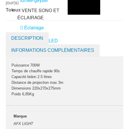
fumée-geyser
jour(s)
Totaux
VENTE SONO ET
ÉCLAIRAGE
Éclairage
DESCRIPTION
Projecteurs LED
Accessoires
INFORMATIONS COMPLÉMENTAIRES
éclairage
Contrôle DMX
Puissance 700W
Lyres
Temps de chauffe rapide 90s
Machines à effets
Capacité bidon 2.5 litres
Distance de projection max 3m
Dimensions 220x270x275mm
Liquides
Poids 6,85Kg
Jeux et effets
lumière à led
Laser
Marque
Strobes
AFX LIGHT