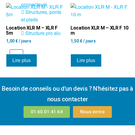
connecteurs
Structures, ponts
et pieds
Location XLR M – XLR F
Location XLR M – XLR F 10
Structure pro alu
5m
m
1,00
€
/ jours
1,50
€
/ jours
X
Lire plus
Lire plus
Besoin de conseils ou d'un devis ? N'hésitez pas à
nous contacter
01.60.01.41.64
Nous écrire