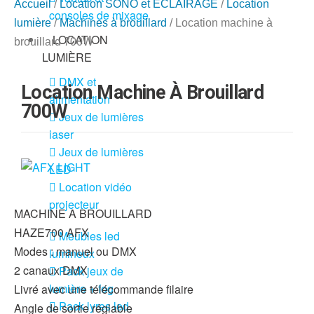
Accueil
/
Location SONO et ÉCLAIRAGE
/
Location
consoles de mixage
lumière
/
Machines à brouillard
/ Location machine à
LOCATION
brouillard 700W
LUMIÈRE
DMX et
Location Machine À Brouillard
alimentation
700W
Jeux de lumières
laser
Jeux de lumières
LED
Location vidéo
projecteur
MACHINE A BROUILLARD
HAZE700 AFX
Meubles led
Modes : manuel ou DMX
lumineux
2 canaux DMX
Pack jeux de
lumière + fog
Livré avec une télécommande filaire
Pack lyres led
Angle de sortie réglable