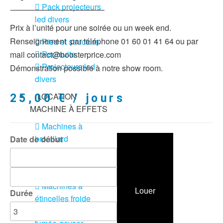
Pack projecteurs
-———————————–
led divers
Prix à l’unité pour une soirée ou un week end.
Renseignement par téléphone 01 60 01 41 64 ou par
Pied et structure
Poursuite
mail contact@boosterprice.com
Projecteurs led
Démonstration possible à notre show room.
divers
LOCATION
25,00
€
/ jours
MACHINE À EFFETS
Machines à
brouillard
Date de début
Machines à
confetti
Machines à
Louer
Durée
étincelles froide
Machines à