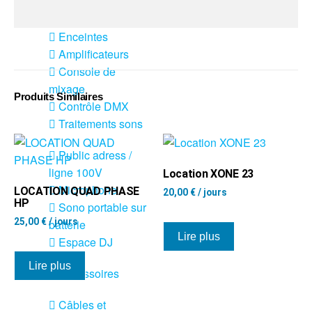
Sono
Enceintes
Amplificateurs
Console de
mixage
Produits Similaires
Contrôle DMX
Traitements sons
Public adress /
ligne 100V
Location XONE 23
Microphone
LOCATION QUAD PHASE
20,00
€
/ jours
HP
Sono portable sur
25,00
€
/ jours
batterie
Lire plus
Espace DJ
Lire plus
Accessoires
Câbles et