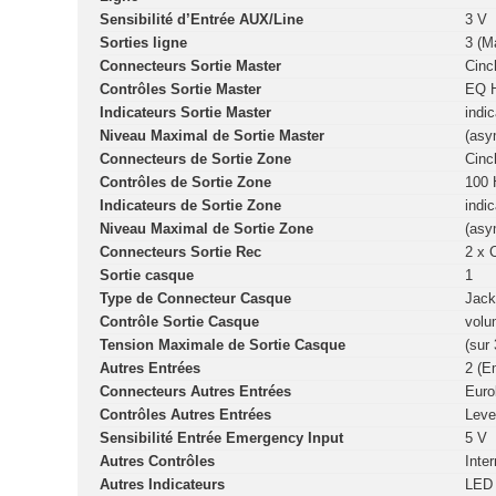
Sensibilité d’Entrée AUX/Line
3 V
Sorties ligne
3 (M
Connecteurs Sortie Master
Cinc
Contrôles Sortie Master
EQ H
Indicateurs Sortie Master
indi
Niveau Maximal de Sortie Master
(asy
Connecteurs de Sortie Zone
Cinc
Contrôles de Sortie Zone
100 
Indicateurs de Sortie Zone
indi
Niveau Maximal de Sortie Zone
(asy
Connecteurs Sortie Rec
2 x 
Sortie casque
1
Type de Connecteur Casque
Jack
Contrôle Sortie Casque
volu
Tension Maximale de Sortie Casque
(sur
Autres Entrées
2 (E
Connecteurs Autres Entrées
Euro
Contrôles Autres Entrées
Leve
Sensibilité Entrée Emergency Input
5 V
Autres Contrôles
Inte
Autres Indicateurs
LED