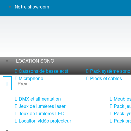
Notre showroom
LOCATION SONO
Caissons de basse actif
Pack système sono 
Microphone
Pieds et câbles
Prev
ZONE 622
LOCATION LUMIÈRE
DMX et alimentation
Meubles
Jeux de lumières laser
Pack jeu
Jeux de lumières LED
Pack lyr
Location vidéo projecteur
Pack pro
LOCATION MACHINE À EFFETS