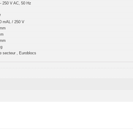
– 250 V AC, 50 Hz
W
0 mAL / 250 V
 mm
mm
 mm
kg
e secteur , Euroblocs