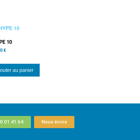
PE 10
00
€
outer au panier
0.01.41.64
Nous écrire