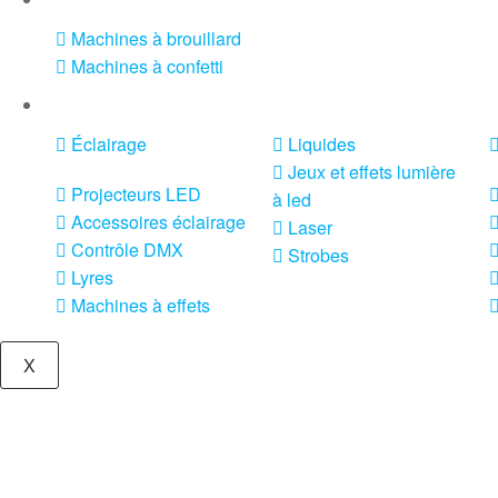
Machines à brouillard
Machines à confetti
VENTE SONO ET ÉCLAIRAGE
Éclairage
Liquides
Jeux et effets lumière
Projecteurs LED
à led
Accessoires éclairage
Laser
Contrôle DMX
Strobes
Lyres
Machines à effets
X