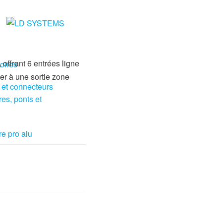
ffrant 6 entrées ligne
oires
er à une sortie zone
 et connecteurs
res, ponts et
re pro alu