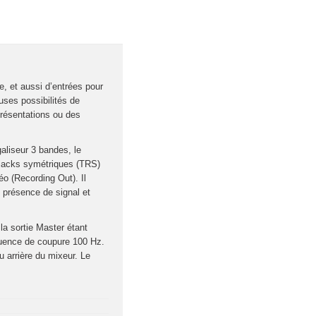
, et aussi d’entrées pour
uses possibilités de
présentations ou des
aliseur 3 bandes, le
 jacks symétriques (TRS)
éo (Recording Out). Il
e présence de signal et
a sortie Master étant
quence de coupure 100 Hz.
u arrière du mixeur. Le