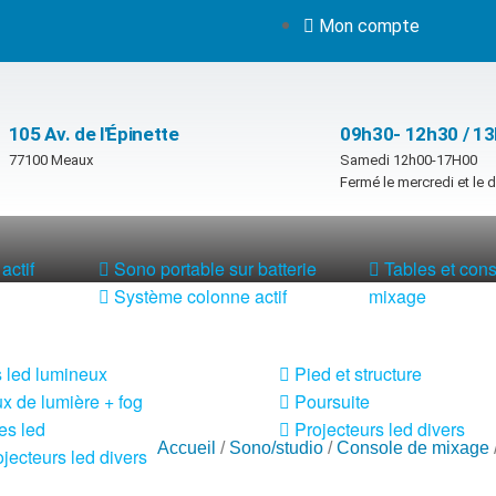
Mon compte
105 Av. de l'Épinette
09h30- 12h30 / 1
77100 Meaux
Samedi 12h00-17H00
Fermé le mercredi et le
actif
Sono portable sur batterie
Tables et con
Système colonne actif
mixage
 led lumineux
Pied et structure
x de lumière + fog
Poursuite
es led
Projecteurs led divers
Accueil
/
Sono/studio
/
Console de mixage
jecteurs led divers