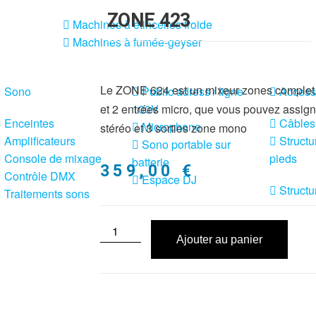
ZONE 423
Machines à étincelles froide
Machines à fumée-geyser
Le ZONE 624 est un mixeur zones complet, o
Sono
Public adress / ligne
Access
et 2 entrées micro, que vous pouvez assign
100V
Enceintes
Câbles
Microphone
stéréo et 3 sorties zone mono
Amplificateurs
Structu
Sono portable sur
Console de mixage
pieds
batterie
359,00
€
Contrôle DMX
Espace DJ
Structu
Traitements sons
Ajouter au panier