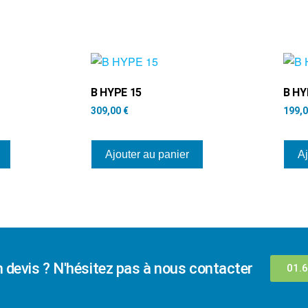
B HYPE 15
B HY
309,00
€
199,
Ajouter au panier
Aj
n devis ? N'hésitez pas à nous contacter
01.6