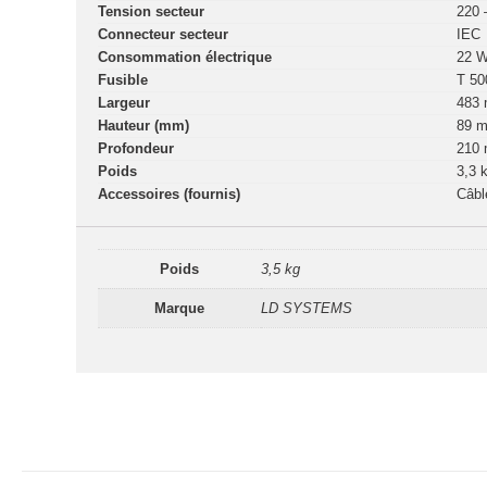
Tension secteur
220 
Connecteur secteur
IEC
Consommation électrique
22 
Fusible
T 50
Largeur
483
Hauteur (mm)
89 
Profondeur
210
Poids
3,3 
Accessoires (fournis)
Câbl
Poids
3,5 kg
Marque
LD SYSTEMS