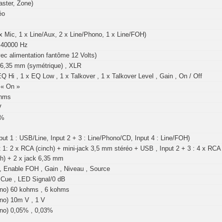
aster, Zone)
éo
 x Mic, 1 x Line/Aux, 2 x Line/Phono, 1 x Line/FOH)
 40000 Hz
vec alimentation fantôme 12 Volts)
 6,35 mm (symétrique) , XLR
EQ Hi , 1 x EQ Low , 1 x Talkover , 1 x Talkover Level , Gain , On / Off
« On »
ohms
V
7%
nput 1 : USB/Line, Input 2 + 3 : Line/Phono/CD, Input 4 : Line/FOH)
t 1: 2 x RCA (cinch) + mini-jack 3,5 mm stéréo + USB , Input 2 + 3 : 4 x RCA 
ch) + 2 x jack 6,35 mm
, Enable FOH , Gain , Niveau , Source
Cue , LED Signal/0 dB
no) 60 kohms , 6 kohms
no) 10m V , 1 V
no) 0,05% , 0,03%