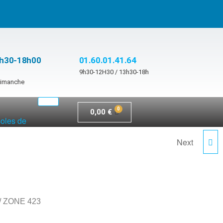
3h30-18h00
01.60.01.41.64
9h30-12H30 / 13h30-18h
 dimanche
0,00
€
soles de
Next
ZONE 624
/ ZONE 423