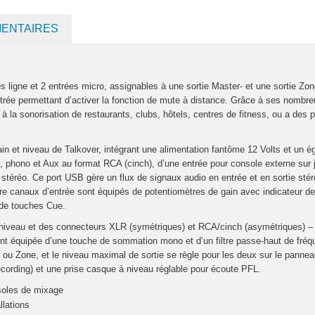
MENTAIRES
ligne et 2 entrées micro, assignables à une sortie Master- et une sortie Zone
trée permettant d’activer la fonction de mute à distance. Grâce à ses nombre
la sonorisation de restaurants, clubs, hôtels, centres de fitness, ou a des 
 et niveau de Talkover, intégrant une alimentation fantôme 12 Volts et un ég
, phono et Aux au format RCA (cinch), d’une entrée pour console externe sur
stéréo. Ce port USB gère un flux de signaux audio en entrée et en sortie stér
atre canaux d’entrée sont équipés de potentiomètres de gain avec indicateur d
 de touches Cue.
niveau et des connecteurs XLR (symétriques) et RCA/cinch (asymétriques) – l
tant équipée d’une touche de sommation mono et d’un filtre passe-haut de fré
r ou Zone, et le niveau maximal de sortie se règle pour les deux sur le pannea
cording) et une prise casque à niveau réglable pour écoute PFL.
oles de mixage
llations