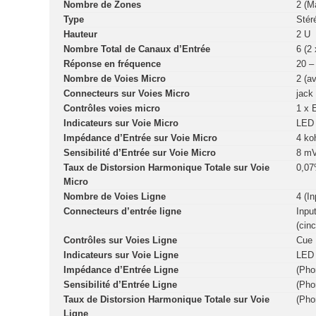
Nombre de Zones
2 (M
Type
Stér
Hauteur
2 U
Nombre Total de Canaux d’Entrée
6 (2
Réponse en fréquence
20 –
Nombre de Voies Micro
2 (a
Connecteurs sur Voies Micro
jack
Contrôles voies micro
1 x 
Indicateurs sur Voie Micro
LED 
Impédance d’Entrée sur Voie Micro
4 k
Sensibilité d’Entrée sur Voie Micro
8 m
Taux de Distorsion Harmonique Totale sur Voie
0,0
Micro
Nombre de Voies Ligne
4 (I
Connecteurs d’entrée ligne
Inpu
(cin
Contrôles sur Voies Ligne
Cue 
Indicateurs sur Voie Ligne
LED 
Impédance d’Entrée Ligne
(Pho
Sensibilité d’Entrée Ligne
(Pho
Taux de Distorsion Harmonique Totale sur Voie
(Pho
Ligne