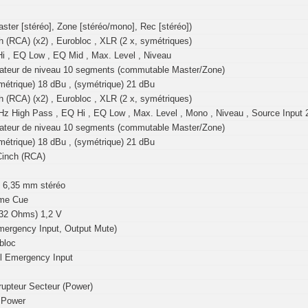
aster [stéréo], Zone [stéréo/mono], Rec [stéréo])
h (RCA) (x2) , Eurobloc , XLR (2 x, symétriques)
i , EQ Low , EQ Mid , Max. Level , Niveau
cateur de niveau 10 segments (commutable Master/Zone)
métrique) 18 dBu , (symétrique) 21 dBu
h (RCA) (x2) , Eurobloc , XLR (2 x, symétriques)
Hz High Pass , EQ Hi , EQ Low , Max. Level , Mono , Niveau , Source Input 
cateur de niveau 10 segments (commutable Master/Zone)
métrique) 18 dBu , (symétrique) 21 dBu
Cinch (RCA)
 6,35 mm stéréo
me Cue
 32 Ohms) 1,2 V
mergency Input, Output Mute)
bloc
l Emergency Input
rrupteur Secteur (Power)
 Power