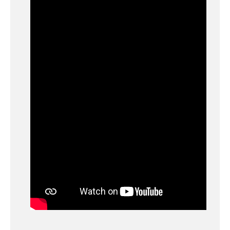
fumée-geyser
VENTE SONO ET
ÉCLAIRAGE
Éclairage
Projecteurs LED
Accessoires
éclairage
Contrôle DMX
Lyres
Machines à effets
Liquides
Jeux et effets
lumière à led
Laser
Strobes