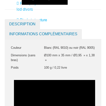
Pack projecteurs
led divers
Pied et structure
DESCRIPTION
Poursuite
Projecteurs led
INFORMATIONS COMPLÉMENTAIRES
divers
LOCATION
Couleur
Blanc (RAL 9010) ou noir (RAL 9005)
MACHINE À EFFETS
Dimensions (sans
Ø100 mm x 35 mm / Ø3,95 » x 1,38
Machines à
bras)
»
brouillard
Poids
100 g / 0,22 livre
Machines à
confetti
Machines à
étincelles froide
Machines à