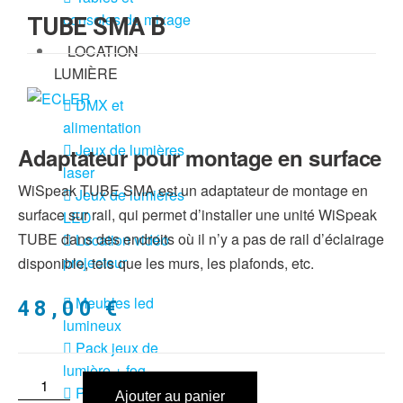
consoles de mixage
TUBE SMA B
LOCATION
LUMIÈRE
DMX et
alimentation
Jeux de lumières
Adaptateur pour montage en surface
laser
WiSpeak TUBE SMA est un adaptateur de montage en
Jeux de lumières
surface sur rail, qui permet d’installer une unité WiSpeak
LED
TUBE dans des endroits où il n’y a pas de rail d’éclairage
Location vidéo
projecteur
disponible, tels que les murs, les plafonds, etc.
Meubles led
48,00
€
lumineux
Pack jeux de
lumière + fog
Pack lyres led
Ajouter au panier