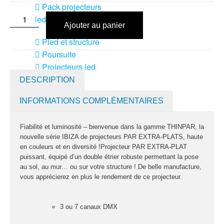
Pack projecteurs
led divers
Ajouter au panier
Pied et structure
Poursuite
Projecteurs led
divers
DESCRIPTION
LOCATION
INFORMATIONS COMPLÉMENTAIRES
MACHINE À EFFETS
Machines à
Fiabilité et luminosité – bienvenue dans la gamme THINPAR, la
nouvelle série IBIZA de projecteurs PAR EXTRA-PLATS, haute
brouillard
en couleurs et en diversité !Projecteur PAR EXTRA-PLAT
Machines à
puissant, équipé d’un double étrier robuste permettant la pose
confetti
au sol, au mur… ou sur votre structure ! De belle manufacture,
vous apprécierez en plus le rendement de ce projecteur.
Machines à
étincelles froide
3 ou 7 canaux DMX
Machines à