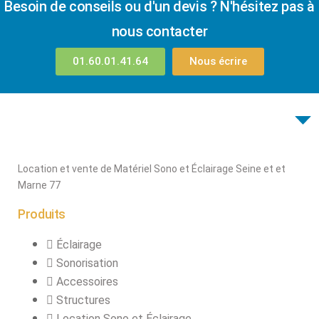
Besoin de conseils ou d'un devis ? N'hésitez pas à
connecteurs
Structures, ponts
nous contacter
et pieds
01.60.01.41.64
Nous écrire
Structure pro alu
X
Location et vente de Matériel Sono et Éclairage Seine et et
Marne 77
Produits
Éclairage
Sonorisation
Accessoires
Structures
Location Sono et Éclairage