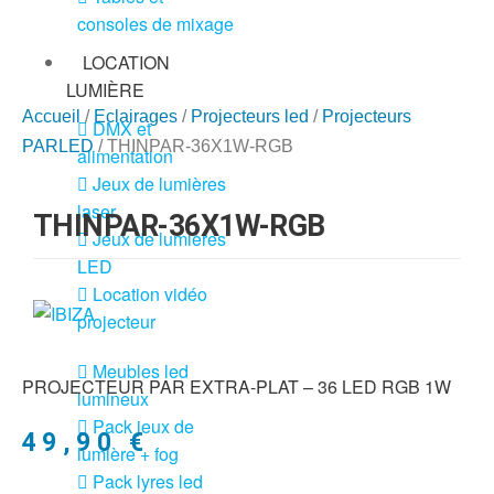
consoles de mixage
LOCATION
LUMIÈRE
Accueil
/
Eclairages
/
Projecteurs led
/
Projecteurs
DMX et
PARLED
/ THINPAR-36X1W-RGB
alimentation
Jeux de lumières
laser
THINPAR-36X1W-RGB
Jeux de lumières
LED
Location vidéo
projecteur
Meubles led
PROJECTEUR PAR EXTRA-PLAT – 36 LED RGB 1W
lumineux
Pack jeux de
49,90
€
lumière + fog
Pack lyres led