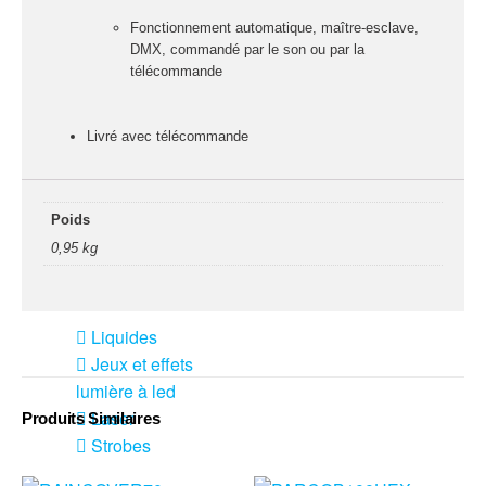
fumée-geyser
Fonctionnement automatique, maître-esclave,
VENTE SONO ET
DMX, commandé par le son ou par la
ÉCLAIRAGE
télécommande
Éclairage
Livré avec télécommande
Projecteurs LED
Accessoires
éclairage
Poids
Contrôle DMX
0,95 kg
Lyres
Machines à effets
Liquides
Jeux et effets
lumière à led
Laser
Produits Similaires
Strobes