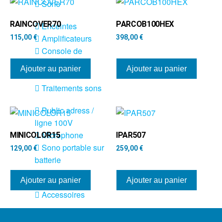
Sono
RAINCOVER70
PARCOB100HEX
Enceintes
Amplificateurs
115,00
€
398,00
€
Console de
mixage
Ajouter au panier
Ajouter au panier
Contrôle DMX
Traitements sons
Public adress /
ligne 100V
Microphone
MINICOLOR15
IPAR507
Sono portable sur
129,00
€
259,00
€
batterie
Espace DJ
Ajouter au panier
Ajouter au panier
Accessoires
Câbles et