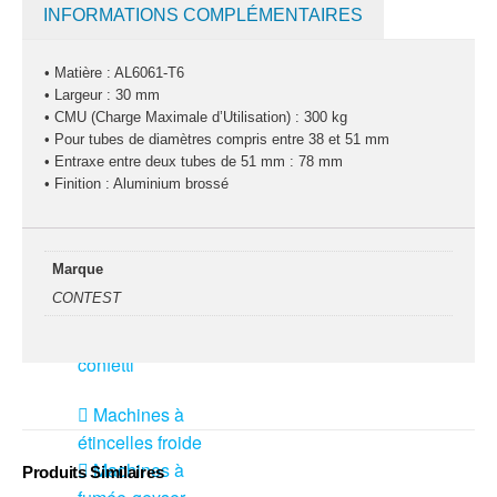
Pack projecteurs
INFORMATIONS COMPLÉMENTAIRES
led divers
• Matière : AL6061-T6
Pied et structure
• Largeur : 30 mm
Poursuite
• CMU (Charge Maximale d’Utilisation) : 300 kg
• Pour tubes de diamètres compris entre 38 et 51 mm
Projecteurs led
• Entraxe entre deux tubes de 51 mm : 78 mm
divers
• Finition : Aluminium brossé
LOCATION
MACHINE À EFFETS
Marque
Machines à
CONTEST
brouillard
Machines à
confetti
Machines à
étincelles froide
Machines à
Produits Similaires