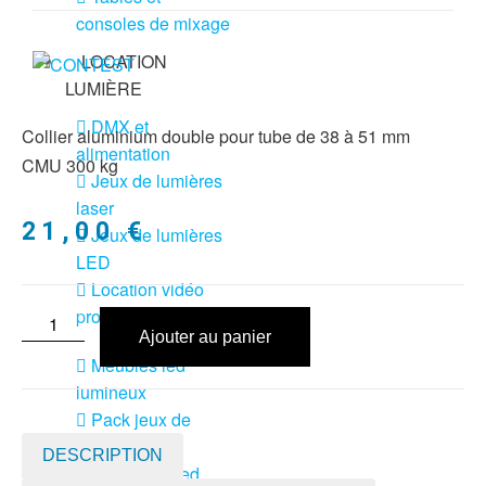
consoles de mixage
LOCATION
LUMIÈRE
DMX et
Collier aluminium double pour tube de 38 à 51 mm
alimentation
CMU 300 kg
Jeux de lumières
laser
21,00
€
Jeux de lumières
LED
Location vidéo
projecteur
Ajouter au panier
Meubles led
lumineux
Pack jeux de
lumière + fog
DESCRIPTION
Pack lyres led