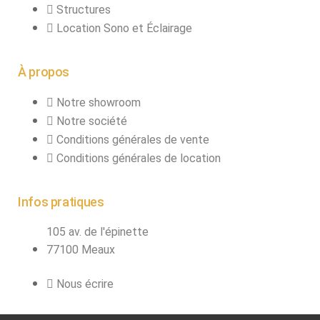
connecteurs
Structures
Structures, ponts
Location Sono et Éclairage
et pieds
À propos
Structure pro alu
Notre showroom
Notre société
X
Conditions générales de vente
Conditions générales de location
Infos pratiques
105 av. de l'épinette
77100 Meaux
Nous écrire