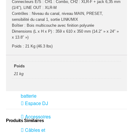
Sono
Connecteurs E/S : CH1 : Combo, CH2 : XLR-F + jack 6,35 mm
(1/4″), LINE OUT : XLR-M
Contrôles : Niveau du canal, niveau MAIN, PRESET,
Enceintes
sensibilité du canal 1, sortie LINK/MIX
Amplificateurs
Boîtier : Bois multicouche avec finition polyurée
Console de
Dimensions (L x H x P) : 359 x 610 x 350 mm (14.2″ » x 24″ »
mixage
x 13.8″ »)
Contrôle DMX
Poids : 21 Kg (46.3 lbs)
Traitements sons
Public adress /
Poids
ligne 100V
21 kg
Microphone
Sono portable sur
batterie
Espace DJ
Accessoires
Produits Similaires
Câbles et