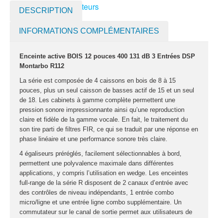
Pack projecteurs
DESCRIPTION
led divers
INFORMATIONS COMPLÉMENTAIRES
Pied et structure
Poursuite
Enceinte active BOIS 12 pouces 400 131 dB 3 Entrées DSP
Projecteurs led
Montarbo R112
divers
La série est composée de 4 caissons en bois de 8 à 15
pouces, plus un seul caisson de basses actif de 15 et un seul
LOCATION
de 18. Les cabinets à gamme complète permettent une
MACHINE À EFFETS
pression sonore impressionnante ainsi qu’une reproduction
claire et fidèle de la gamme vocale. En fait, le traitement du
Machines à
son tire parti de filtres FIR, ce qui se traduit par une réponse en
brouillard
phase linéaire et une performance sonore très claire.
Machines à
4 égaliseurs préréglés, facilement sélectionnables à bord,
confetti
permettent une polyvalence maximale dans différentes
applications, y compris l’utilisation en wedge. Les enceintes
Machines à
full-range de la série R disposent de 2 canaux d’entrée avec
étincelles froide
des contrôles de niveau indépendants, 1 entrée combo
micro/ligne et une entrée ligne combo supplémentaire. Un
Machines à
commutateur sur le canal de sortie permet aux utilisateurs de