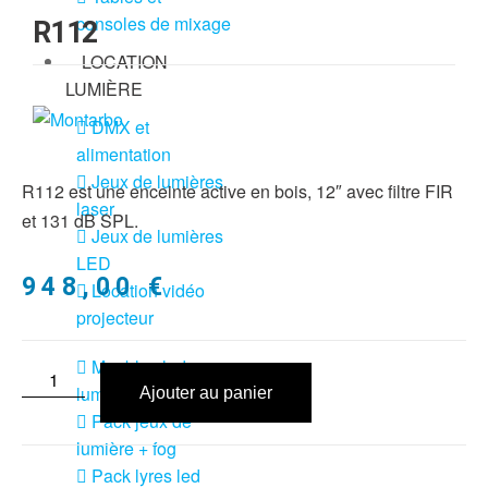
consoles de mixage
R112
LOCATION
LUMIÈRE
DMX et
alimentation
Jeux de lumières
R112 est une enceinte active en bois, 12″ avec filtre FIR
laser
et 131 dB SPL.
Jeux de lumières
LED
948,00
€
Location vidéo
projecteur
Meubles led
lumineux
Ajouter au panier
Pack jeux de
lumière + fog
Pack lyres led