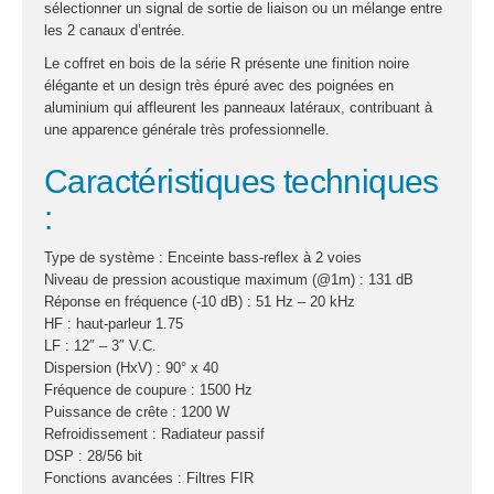
fumée-geyser
sélectionner un signal de sortie de liaison ou un mélange entre
les 2 canaux d’entrée.
VENTE SONO ET
ÉCLAIRAGE
Le coffret en bois de la série R présente une finition noire
élégante et un design très épuré avec des poignées en
Éclairage
aluminium qui affleurent les panneaux latéraux, contribuant à
une apparence générale très professionnelle.
Projecteurs LED
Caractéristiques techniques
Accessoires
éclairage
:
Contrôle DMX
Type de système : Enceinte bass-reflex à 2 voies
Lyres
Niveau de pression acoustique maximum (@1m) : 131 dB
Machines à effets
Réponse en fréquence (-10 dB) : 51 Hz – 20 kHz
HF : haut-parleur 1.75
Liquides
LF : 12″ – 3″ V.C.
Jeux et effets
Dispersion (HxV) : 90° x 40
Fréquence de coupure : 1500 Hz
lumière à led
Puissance de crête : 1200 W
Laser
Refroidissement : Radiateur passif
Strobes
DSP : 28/56 bit
Fonctions avancées : Filtres FIR