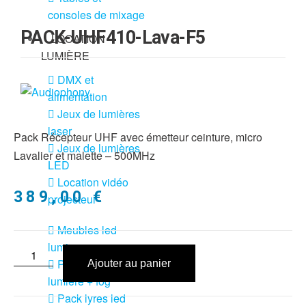
consoles de mixage
PACK-UHF410-Lava-F5
LOCATION
LUMIÈRE
DMX et
alimentation
Jeux de lumières
laser
Pack Récepteur UHF avec émetteur ceinture, micro
Jeux de lumières
Lavalier et malette – 500MHz
LED
Location vidéo
389,00
€
projecteur
Meubles led
lumineux
Pack jeux de
Ajouter au panier
lumière + fog
Pack lyres led