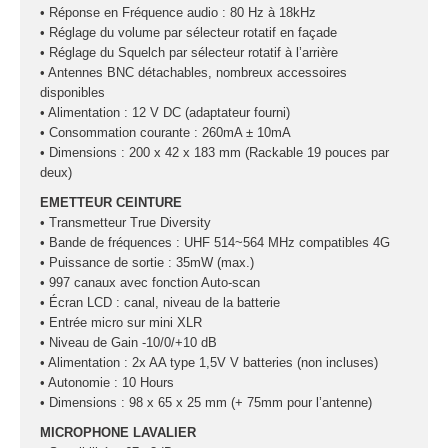
fumée-geyser
• Réponse en Fréquence audio : 80 Hz à 18kHz
VENTE SONO ET
• Réglage du volume par sélecteur rotatif en façade
• Réglage du Squelch par sélecteur rotatif à l’arrière
ÉCLAIRAGE
• Antennes BNC détachables, nombreux accessoires
Éclairage
disponibles
• Alimentation : 12 V DC (adaptateur fourni)
• Consommation courante : 260mA ± 10mA
Projecteurs LED
• Dimensions : 200 x 42 x 183 mm (Rackable 19 pouces par
Accessoires
deux)
éclairage
EMETTEUR CEINTURE
Contrôle DMX
• Transmetteur True Diversity
Lyres
• Bande de fréquences : UHF 514~564 MHz compatibles 4G
Machines à effets
• Puissance de sortie : 35mW (max.)
• 997 canaux avec fonction Auto-scan
• Écran LCD : canal, niveau de la batterie
Liquides
• Entrée micro sur mini XLR
Jeux et effets
• Niveau de Gain -10/0/+10 dB
lumière à led
• Alimentation : 2x AA type 1,5V V batteries (non incluses)
Laser
• Autonomie : 10 Hours
• Dimensions : 98 x 65 x 25 mm (+ 75mm pour l’antenne)
Strobes
MICROPHONE LAVALIER