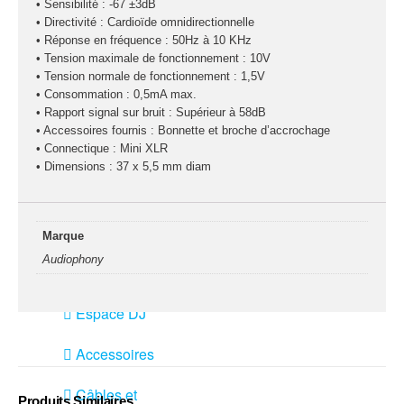
Sono
• Sensibilité : -67 ±3dB
• Directivité : Cardioïde omnidirectionnelle
• Réponse en fréquence : 50Hz à 10 KHz
Enceintes
• Tension maximale de fonctionnement : 10V
Amplificateurs
• Tension normale de fonctionnement : 1,5V
Console de
• Consommation : 0,5mA max.
mixage
• Rapport signal sur bruit : Supérieur à 58dB
• Accessoires fournis : Bonnette et broche d’accrochage
Contrôle DMX
• Connectique : Mini XLR
Traitements sons
• Dimensions : 37 x 5,5 mm diam
Public adress /
ligne 100V
Marque
Microphone
Audiophony
Sono portable sur
batterie
Espace DJ
Accessoires
Câbles et
Produits Similaires