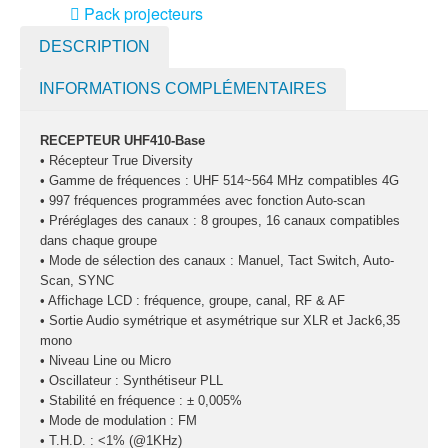
Pack projecteurs
led divers
DESCRIPTION
Pied et structure
INFORMATIONS COMPLÉMENTAIRES
Poursuite
Projecteurs led
RECEPTEUR UHF410-Base
divers
• Récepteur True Diversity
• Gamme de fréquences : UHF 514~564 MHz compatibles 4G
LOCATION
• 997 fréquences programmées avec fonction Auto-scan
MACHINE À EFFETS
• Préréglages des canaux : 8 groupes, 16 canaux compatibles
dans chaque groupe
Machines à
• Mode de sélection des canaux : Manuel, Tact Switch, Auto-
brouillard
Scan, SYNC
Machines à
• Affichage LCD : fréquence, groupe, canal, RF & AF
• Sortie Audio symétrique et asymétrique sur XLR et Jack6,35
confetti
mono
• Niveau Line ou Micro
Machines à
• Oscillateur : Synthétiseur PLL
étincelles froide
• Stabilité en fréquence : ± 0,005%
Machines à
• Mode de modulation : FM
• T.H.D. : <1% (@1KHz)