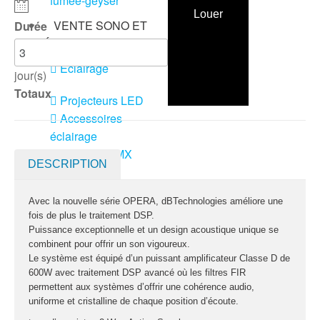
fumée-geyser
Louer
VENTE SONO ET
Durée
ÉCLAIRAGE
Éclairage
jour(s)
Totaux
Projecteurs LED
Accessoires
éclairage
Contrôle DMX
DESCRIPTION
Lyres
Machines à effets
Avec la nouvelle série OPERA, dBTechnologies améliore une
fois de plus le traitement DSP.
Liquides
Puissance exceptionnelle et un design acoustique unique se
Jeux et effets
combinent pour offrir un son vigoureux.
lumière à led
Le système est équipé d’un puissant amplificateur Classe D de
600W avec traitement DSP avancé où les filtres FIR
Laser
permettent aux systèmes d’offrir une cohérence audio,
Strobes
uniforme et cristalline de chaque position d’écoute.