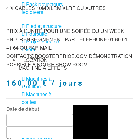
Pack projecteurs
4 X CABLES 10M XLRM XLRF OU AUTRES
led divers
———————————————————–
Pied et structure
PRIX À L’UNITÉ POUR UNE SOIRÉE OU UN WEEK
Poursuite
END. RENSEIGNEMENT PAR TÉLÉPHONE 01 60 01
Projecteurs led
41 64 OU PAR MAIL
divers
CONTACT@BOOSTERPRICE.COM DÉMONSTRATION
LOCATION
POSSIBLE À NOTRE SHOW ROOM.
MACHINE À EFFETS
Machines à
160,00
€
/ jours
brouillard
Machines à
confetti
Date de début
Machines à
étincelles froide
Machines à