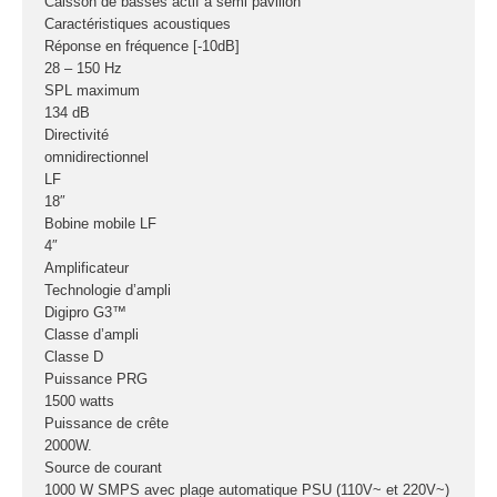
Caisson de basses actif à semi pavillon
Caractéristiques acoustiques
Réponse en fréquence [-10dB]
28 – 150 Hz
SPL maximum
134 dB
Directivité
omnidirectionnel
LF
18″
Bobine mobile LF
4″
Amplificateur
Technologie d’ampli
Digipro G3™
Classe d’ampli
Classe D
Puissance PRG
1500 watts
Puissance de crête
2000W.
Source de courant
1000 W SMPS avec plage automatique PSU (110V~ et 220V~)