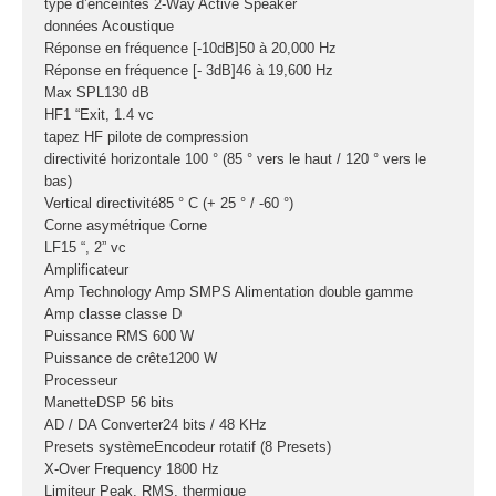
type d’enceintes 2-Way Active Speaker
Sono
données Acoustique
Réponse en fréquence [-10dB]50 à 20,000 Hz
Enceintes
Réponse en fréquence [- 3dB]46 à 19,600 Hz
Amplificateurs
Max SPL130 dB
Console de
HF1 “Exit, 1.4 vc
tapez HF pilote de compression
mixage
directivité horizontale 100 ° (85 ° vers le haut / 120 ° vers le
Contrôle DMX
bas)
Traitements sons
Vertical directivité85 ° C (+ 25 ° / -60 °)
Corne asymétrique Corne
Public adress /
LF15 “, 2” vc
Amplificateur
ligne 100V
Amp Technology Amp SMPS Alimentation double gamme
Microphone
Amp classe classe D
Sono portable sur
Puissance RMS 600 W
batterie
Puissance de crête1200 W
Processeur
Espace DJ
ManetteDSP 56 bits
AD / DA Converter24 bits / 48 KHz
Accessoires
Presets systèmeEncodeur rotatif (8 Presets)
X-Over Frequency 1800 Hz
Câbles et
Limiteur Peak, RMS, thermique