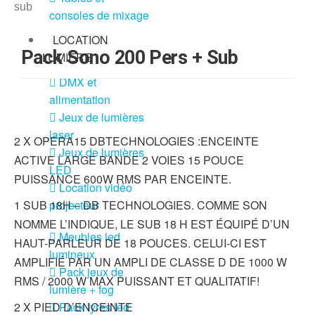
sub
consoles de mixage
LOCATION
Pack Sono 200 Pers + Sub
LUMIÈRE
DMX et
alimentation
Jeux de lumières
laser
2 X OPERA15 DBTECHNOLOGIES :ENCEINTE
Jeux de lumières
ACTIVE LARGE BANDE 2 VOIES 15 POUCE
LED
PUISSANCE 600W RMS PAR ENCEINTE.
Location vidéo
1 SUB 18H – DB TECHNOLOGIES. COMME SON
projecteur
NOMME L’INDIQUE, LE SUB 18 H EST ÉQUIPÉ D’UN
Meubles led
HAUT-PARLEUR DE 18 POUCES. CELUI-CI EST
lumineux
AMPLIFIÉ PAR UN AMPLI DE CLASSE D DE 1000 W
Pack jeux de
RMS / 2000 W MAX PUISSANT ET QUALITATIF!
lumière + fog
2 X PIED D’ENCEINTE
Pack lyres led