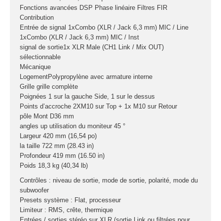
connecteurs
Fonctions avancées DSP Phase linéaire Filtres FIR
Contribution
Structures, ponts
Entrée de signal 1xCombo (XLR / Jack 6,3 mm) MIC / Line
et pieds
1xCombo (XLR / Jack 6,3 mm) MIC / Inst
signal de sortie1x XLR Male (CH1 Link / Mix OUT)
Structure pro alu
sélectionnable
Mécanique
LogementPolypropylène avec armature interne
Grille grille complète
X
Poignées 1 sur la gauche Side, 1 sur le dessus
Points d’accroche 2XM10 sur Top + 1x M10 sur Retour
pôle Mont D36 mm
angles up utilisation du moniteur 45 °
Largeur 420 mm (16,54 po)
la taille 722 mm (28.43 in)
Profondeur 419 mm (16.50 in)
Poids 18,3 kg (40,34 lb)
Contrôles : niveau de sortie, mode de sortie, polarité, mode du
subwoofer
Presets système : Flat, processeur
Limiteur : RMS, crête, thermique
Entrées / sorties stéréo sur XLR (sortie Link ou filtrées pour