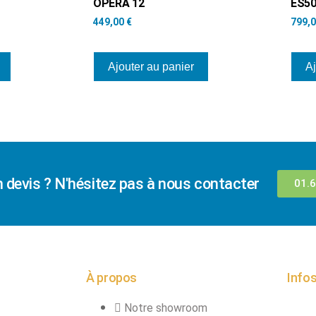
OPERA 12
ES5
449,00
€
799,
Ajouter au panier
Aj
n devis ? N'hésitez pas à nous contacter
01.6
À propos
Infos
Notre showroom