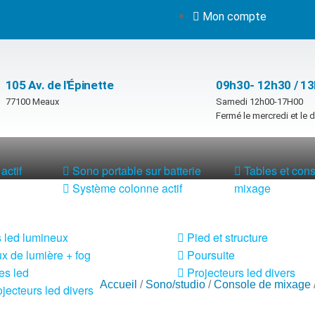
Mon compte
105 Av. de l'Épinette
09h30- 12h30 / 1
77100 Meaux
Samedi 12h00-17H00
Fermé le mercredi et le
actif
Sono portable sur batterie
Tables et con
Système colonne actif
mixage
 led lumineux
Pied et structure
x de lumière + fog
Poursuite
es led
Projecteurs led divers
Accueil
/
Sono/studio
/
Console de mixage
jecteurs led divers