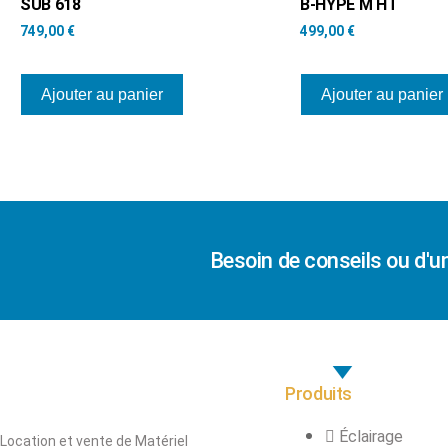
SUB 618
B-HYPE M HT
749,00
€
499,00
€
Ajouter au panier
Ajouter au panier
Besoin de conseils ou d'u
Produits
Éclairage
Location et vente de Matériel