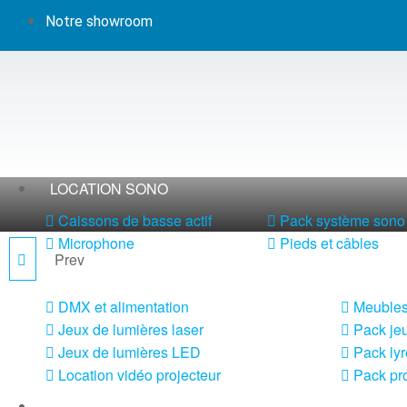
Notre showroom
LOCATION SONO
Caissons de basse actif
Pack système sono 
Microphone
Pieds et câbles
Prev
MPX6-RACK
LOCATION LUMIÈRE
DMX et alimentation
Meubles
Jeux de lumières laser
Pack jeu
Jeux de lumières LED
Pack lyr
Location vidéo projecteur
Pack pro
LOCATION MACHINE À EFFETS