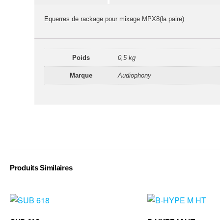
Equerres de rackage pour mixage MPX8(la paire)
Poids
0,5 kg
Marque
Audiophony
Produits Similaires