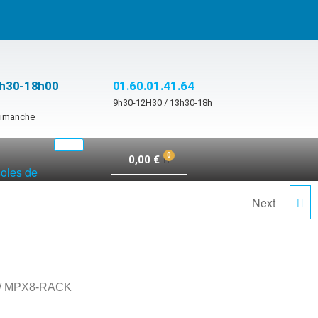
3h30-18h00
01.60.01.41.64
9h30-12H30 / 13h30-18h
 dimanche
0,00
€
soles de
Next
MPX12-RACK
/ MPX8-RACK