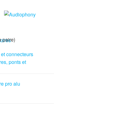
 paire)
oires
 et connecteurs
res, ponts et
re pro alu