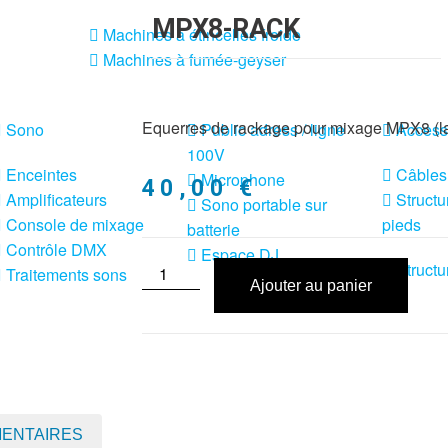
MPX8-RACK
Machines à étincelles froide
Machines à fumée-geyser
Equerres de rackage pour mixage MPX8 (la
Sono
Public adress / ligne
Access
100V
Enceintes
Câbles
Microphone
40,00
€
Amplificateurs
Structu
Sono portable sur
Console de mixage
pieds
batterie
Contrôle DMX
Espace DJ
Structu
Traitements sons
Ajouter au panier
MENTAIRES