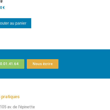
03
00
€
outer au panier
0.01.41.64
Nous écrire
 pratiques
105 av. de l'épinette