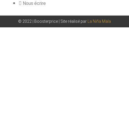
Nous écrire
© 2022 | Boosterprice | Site réalisé par
La Niña Mala