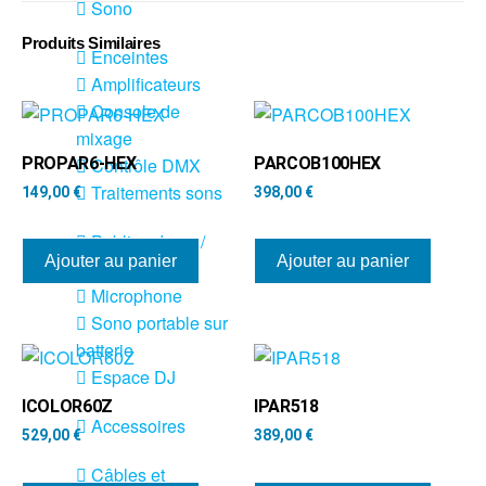
Sono
Produits Similaires
Enceintes
Amplificateurs
Console de
mixage
PROPAR6-HEX
PARCOB100HEX
Contrôle DMX
Traitements sons
149,00
€
398,00
€
Public adress /
Ajouter au panier
Ajouter au panier
ligne 100V
Microphone
Sono portable sur
batterie
Espace DJ
ICOLOR60Z
IPAR518
Accessoires
529,00
€
389,00
€
Câbles et