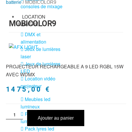
batterie
/ MOBICOLOR9
consoles de mixage
LOCATION
MOBICOLOR9
LUMIÈRE
DMX et
alimentation
Jeux de lumières
laser
Jeux de lumières
PROJECTEUR RECHARGEABLE A 9 LED RGBL 15W
LED
AVEC WDMX
Location vidéo
projecteur
1475,00
€
Meubles led
lumineux
Pack jeux de
Ajouter au panier
lumière + fog
Pack lyres led