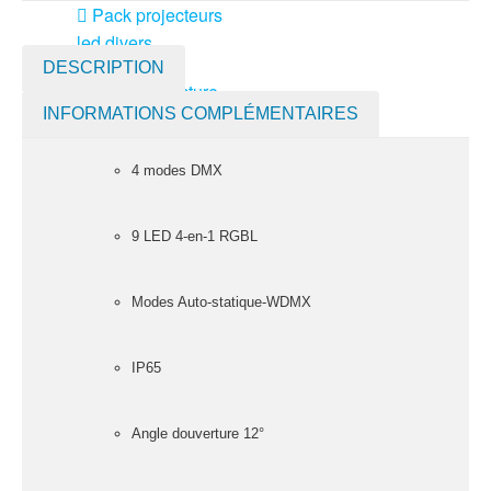
Pack projecteurs
led divers
DESCRIPTION
Pied et structure
INFORMATIONS COMPLÉMENTAIRES
Poursuite
Projecteurs led
divers
4 modes DMX
LOCATION
MACHINE À EFFETS
9 LED 4-en-1 RGBL
Machines à
brouillard
Modes Auto-statique-WDMX
Machines à
confetti
IP65
Machines à
étincelles froide
Angle douverture 12°
Machines à