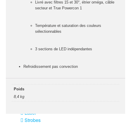
fumée-geyser
Livré avec filtres 15 et 30°, étrier oméga, câble
secteur et True Powercon 1
VENTE SONO ET
ÉCLAIRAGE
Température et saturation des couleurs
Éclairage
sélectionnables
Projecteurs LED
Accessoires
3 sections de LED indépendantes
éclairage
Contrôle DMX
Refroidissement pas convection
Lyres
Machines à effets
Poids
Liquides
8,4 kg
Jeux et effets
lumière à led
Laser
Strobes