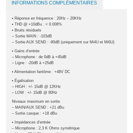
INFORMATIONS COMPLÉMENTAIRES
Pack projecteurs
led divers
• Réponse en fréquence : 20Hz – 20KHz
Pied et structure
• THD @ +10dBu : < 0.008%
• Bruits résiduels
Poursuite
– Sortie MAIN : -103dB
Projecteurs led
– Sortie AUX SEND : -90dB (uniquement sur Mi4U et Mi6U)
divers
• Gains d’entrée
LOCATION
– Microphone : de 0dB à +45dB
– Ligne : -20dB à +25dB
MACHINE À EFFETS
• Alimentation fantôme : +48V DC
Machines à
• Égalisation
brouillard
– HIGH : +/- 15dB @ 12KHz
Machines à
– LOW : +/- 15dB @ 80Hz
confetti
Niveaux maximum en sortie
– MAIN/AUX SEND : +21 dBu
Machines à
– Sortie casque : +18 dBu
étincelles froide
• Impédances d’entrée
Machines à
– Microphone : 2,3 K Ohms symétrique