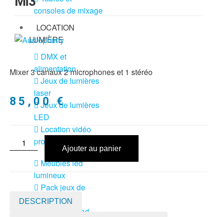
Mi3
consoles de mixage
LOCATION
LUMIÈRE
DMX et
alimentation
Mixer 3 canaux 2 microphones et 1 stéréo
Jeux de lumières
laser
85,00
€
Jeux de lumières
LED
Location vidéo
projecteur
Ajouter au panier
Meubles led
lumineux
Pack jeux de
lumière + fog
DESCRIPTION
Pack lyres led