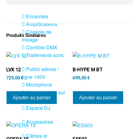
Sono
Enceintes
Amplificateurs
Console de
Produits Similaires
mixage
Contrôle DMX
Traitements sons
Public adress /
LVX 12
B-HYPE M BT
ligne 100V
729,00
€
499,00
€
Microphone
Sono portable sur
Ajouter au panier
Ajouter au panier
batterie
Espace DJ
Accessoires
Câbles et