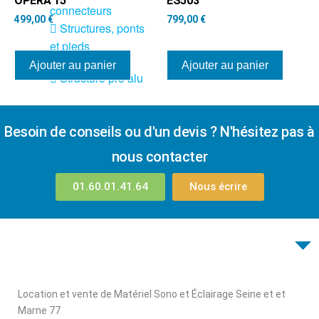
OPERA 15
ES503
connecteurs
499,00
€
799,00
€
Structures, ponts
et pieds
Ajouter au panier
Ajouter au panier
Structure pro alu
Besoin de conseils ou d'un devis ? N'hésitez pas à
X
nous contacter
01.60.01.41.64
Nous écrire
Location et vente de Matériel Sono et Éclairage Seine et et
Marne 77