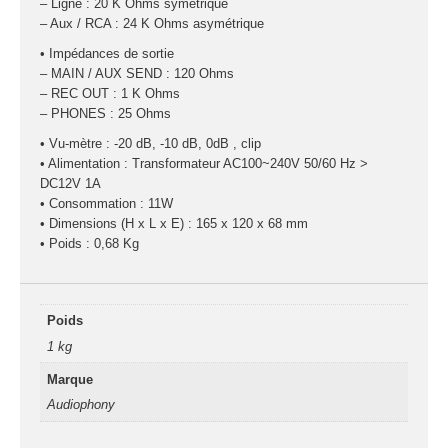
fumée-geyser
– Ligne : 20 K Ohms symétrique
– Aux / RCA : 24 K Ohms asymétrique
VENTE SONO ET
• Impédances de sortie
ÉCLAIRAGE
– MAIN / AUX SEND : 120 Ohms
Éclairage
– REC OUT : 1 K Ohms
– PHONES : 25 Ohms
Projecteurs LED
• Vu-mètre : -20 dB, -10 dB, 0dB , clip
Accessoires
• Alimentation : Transformateur AC100~240V 50/60 Hz >
DC12V 1A
éclairage
• Consommation : 11W
Contrôle DMX
• Dimensions (H x L x E) : 165 x 120 x 68 mm
Lyres
• Poids : 0,68 Kg
Machines à effets
Liquides
Poids
Jeux et effets
1 kg
lumière à led
Marque
Laser
Audiophony
Strobes