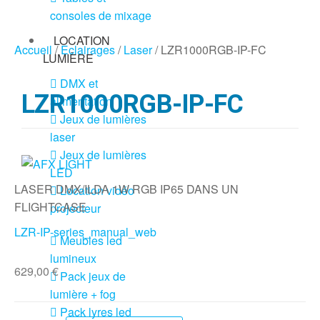
consoles de mixage
LOCATION
Accueil
/
Eclairages
/
Laser
/ LZR1000RGB-IP-FC
LUMIÈRE
DMX et
LZR1000RGB-IP-FC
alimentation
Jeux de lumières
laser
Jeux de lumières
LED
LASER DMX/ILDA 1W RGB IP65 DANS UN
Location vidéo
FLIGHTCASE
projecteur
LZR-IP-series_manual_web
Meubles led
lumineux
629,00
€
Pack jeux de
lumière + fog
Pack lyres led