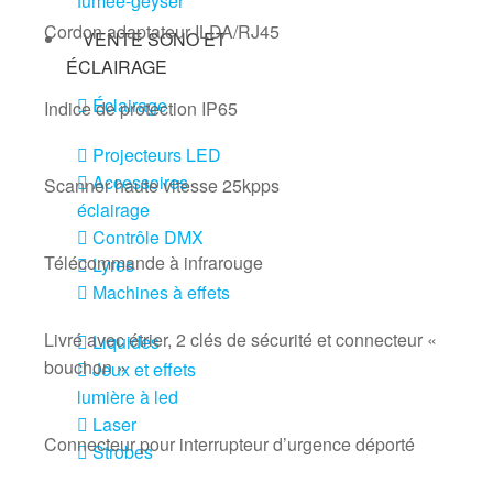
fumée-geyser
Cordon adaptateur ILDA/RJ45
VENTE SONO ET
ÉCLAIRAGE
Éclairage
Indice de protection IP65
Projecteurs LED
Accessoires
Scanner haute vitesse 25kpps
éclairage
Contrôle DMX
Télécommande à infrarouge
Lyres
Machines à effets
Livré avec étrier, 2 clés de sécurité et connecteur «
Liquides
bouchon »
Jeux et effets
lumière à led
Laser
Connecteur pour interrupteur d’urgence déporté
Strobes