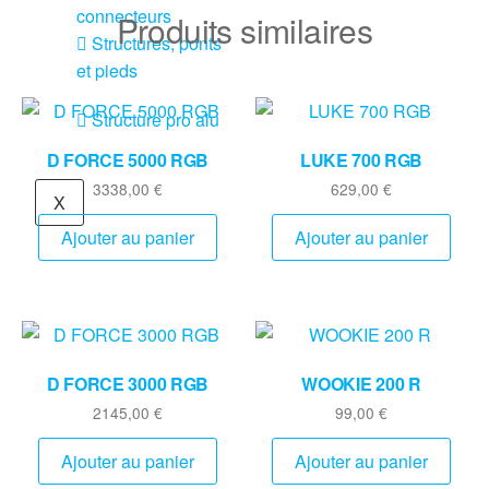
connecteurs
Produits similaires
Structures, ponts
et pieds
Structure pro alu
D FORCE 5000 RGB
LUKE 700 RGB
3338,00
€
629,00
€
X
Ajouter au panier
Ajouter au panier
D FORCE 3000 RGB
WOOKIE 200 R
2145,00
€
99,00
€
Ajouter au panier
Ajouter au panier