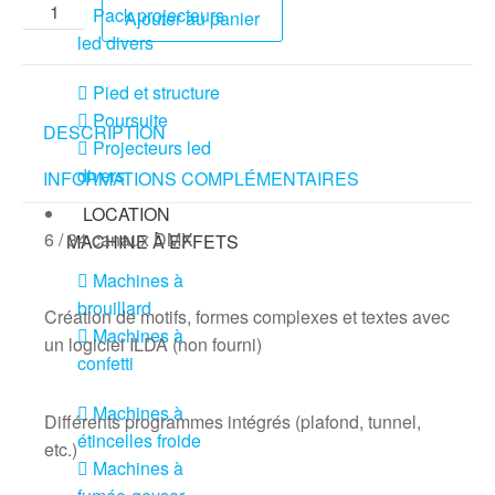
Pack projecteurs
Ajouter au panier
led divers
Pied et structure
Poursuite
DESCRIPTION
Projecteurs led
divers
INFORMATIONS COMPLÉMENTAIRES
LOCATION
6 / 34 canaux DMX
MACHINE À EFFETS
Machines à
brouillard
Création de motifs, formes complexes et textes avec
Machines à
un logiciel ILDA (non fourni)
confetti
Machines à
Différents programmes intégrés (plafond, tunnel,
étincelles froide
etc.)
Machines à