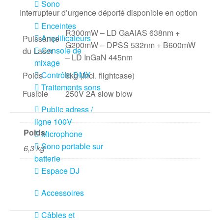
Sono
Interrupteur d’urgence déporté disponible en option
Enceintes
R300mW – LD GaAIAS 638nm +
Amplificateurs
Puissance
G200mW – DPSS 532nm + B600mW
Console de
du Laser
– LD InGaN 445nm
mixage
Contrôle DMX
Poids
6kg (incl. flightcase)
Traitements sons
Fusible
250V 2A slow blow
Public adress /
ligne 100V
Poids
Microphone
Sono portable sur
6,3 kg
batterie
Espace DJ
Accessoires
Câbles et