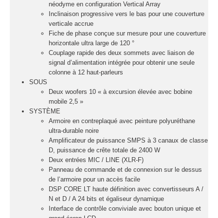
Câbles et
néodyme en configuration Vertical Array
Inclinaison progressive vers le bas pour une couverture
connecteurs
verticale accrue
Structures, ponts
Fiche de phase conçue sur mesure pour une couverture
et pieds
horizontale ultra large de 120 °
Couplage rapide des deux sommets avec liaison de
Structure pro alu
signal d’alimentation intégrée pour obtenir une seule
colonne à 12 haut-parleurs
SOUS
Deux woofers 10 « à excursion élevée avec bobine
X
mobile 2,5 »
SYSTÈME
Armoire en contreplaqué avec peinture polyuréthane
ultra-durable noire
Amplificateur de puissance SMPS à 3 canaux de classe
D, puissance de crête totale de 2400 W
Deux entrées MIC / LINE (XLR-F)
Panneau de commande et de connexion sur le dessus
de l’armoire pour un accès facile
DSP CORE LT haute définition avec convertisseurs A /
N et D / A 24 bits et égaliseur dynamique
Interface de contrôle conviviale avec bouton unique et