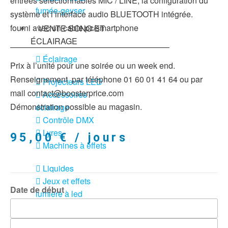
entrées sélectionnables MIC / LINE, la configuration du
fumée-geyser
système et l’interface audio BLUETOOTH intégrée.
fourni avec un cable pc/smartphone
VENTE SONO ET
ÉCLAIRAGE
———————————————————–
Éclairage
Prix à l’unité pour une soirée ou un week end.
Renseignement par téléphone 01 60 01 41 64 ou par
Projecteurs LED
mail contact@boosterprice.com
Accessoires
Démonstration possible au magasin.
éclairage
Contrôle DMX
Lyres
95,00
€
/ jours
Machines à effets
Liquides
Jeux et effets
Date de début
lumière à led
Laser
Strobes