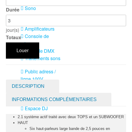
Sono
Durée
Enceintes
Amplificateurs
jour(s)
Console de
Totaux
mixage
Contrôle DMX
Louer
Traitements sons
Public adress /
ligne 100V
Microphone
DESCRIPTION
Sono portable sur
INFORMATIONS COMPLÉMENTAIRES
batterie
Espace DJ
2.1 système actif traité avec deux TOPS et un SUBWOOFER
Accessoires
HAUT
Six haut-parleurs large bande de 2,5 pouces en