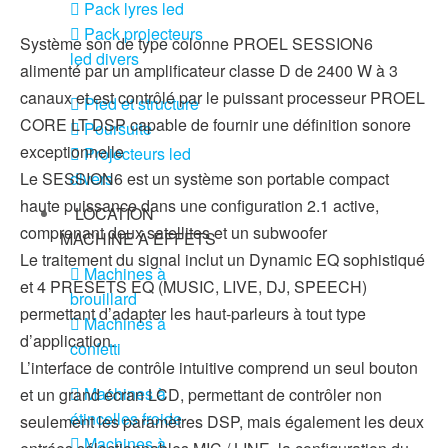
Pack lyres led
Pack projecteurs
Système son de type colonne PROEL SESSION6
led divers
alimenté par un amplificateur classe D de 2400 W à 3
canaux et est contrôlé par le puissant processeur PROEL
Pied et structure
CORE LT DSP capable de fournir une définition sonore
Poursuite
exceptionnelle
Projecteurs led
divers
Le SESSION6 est un système son portable compact
haute puissance dans une configuration 2.1 active,
LOCATION
comprenant deux satellites et un subwoofer
MACHINE À EFFETS
Le traitement du signal inclut un Dynamic EQ sophistiqué
Machines à
et 4 PRESETS EQ (MUSIC, LIVE, DJ, SPEECH)
brouillard
permettant d’adapter les haut-parleurs à tout type
Machines à
d’application.
confetti
L’interface de contrôle intuitive comprend un seul bouton
Machines à
et un grand écran LCD, permettant de contrôler non
étincelles froide
seulement les paramètres DSP, mais également les deux
Machines à