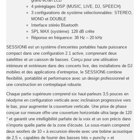
grand écran LCD
4 préréglages DSP (MUSIC, LIVE, DJ, SPEECH)
3 configurations de système sélectionnables: STEREO,
MONO et DOUBLE
Interface stéréo Bluetooth
SPL MAX (système): 128 dB crête
Réponse en fréquence: 38 Hz – 20 kHz
SESSION6 est un système d’enceintes portables haute puissance
compact dans une configuration 2.1 active, comprenant deux
satelittes et un caisson de basses. Conçu pour une utilisation
intérieure et extérieure dans des concerts live, des installations de DJ
mobiles et des applications d’entreprise, le SESSION6 combine
flexibilité, portabilité et performance avec un design professionnel et
une construction en contreplaqué robuste.
Chaque partie supérieure comprend six haut-parleurs 3,5 pouces en
néodyme en configuration verticale avec inclinaison progressive vers
le bas, pour augmenter la couverture verticale. Une prise de phase
conçue sur mesure offre une couverture horizontale ultra large de 120
° et garantit une intelligibilité parfaite de la voix et un son précis dans
n’importe quelle partie de la zone d’écoute. Le sous-marin comprend
deux woofers de 10 « à excursion élevée avec une bobine acoustique
de 2,5 », capables de fournir des basses très « punchy » et