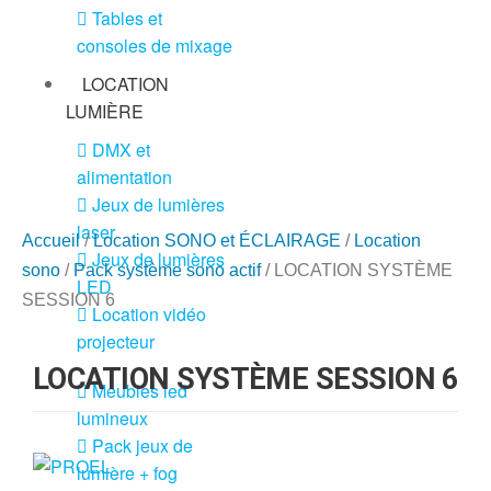
Tables et
consoles de mixage
LOCATION
LUMIÈRE
DMX et
alimentation
Jeux de lumières
laser
Accueil
/
Location SONO et ÉCLAIRAGE
/
Location
Jeux de lumières
sono
/
Pack système sono actif
/ LOCATION SYSTÈME
LED
SESSION 6
Location vidéo
projecteur
LOCATION SYSTÈME SESSION 6
Meubles led
lumineux
Pack jeux de
lumière + fog