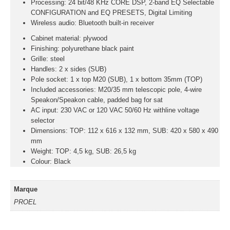
Processing: 24 bit/48 KHz CORE DSP, 2-band EQ Selectable
CONFIGURATION and EQ PRESETS, Digital Limiting
Wireless audio: Bluetooth built-in receiver
Cabinet material: plywood
Finishing: polyurethane black paint
Grille: steel
Handles: 2 x sides (SUB)
Pole socket: 1 x top M20 (SUB), 1 x bottom 35mm (TOP)
Included accessories: M20/35 mm telescopic pole, 4-wire
Speakon/Speakon cable, padded bag for sat
AC input: 230 VAC or 120 VAC 50/60 Hz withline voltage
selector
Dimensions: TOP: 112 x 616 x 132 mm, SUB: 420 x 580 x 490
mm
Weight: TOP: 4,5 kg, SUB: 26,5 kg
Colour: Black
Marque
PROEL