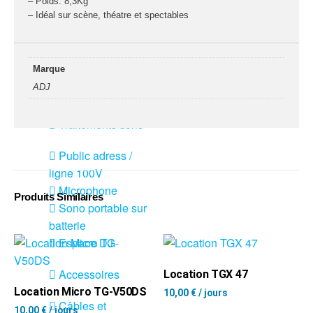
– Poids: 8,3Kg
Sono
– Idéal sur scène, théatre et spectables
Enceintes
Amplificateurs
Marque
Console de
mixage
ADJ
Contrôle DMX
Traitements sons
Public adress /
ligne 100V
Microphone
Produits Similaires
Sono portable sur
batterie
Espace DJ
Accessoires
Location TGX 47
Location Micro TG-V50DS
10,00
€
/ jours
Câbles et
10,00
€
/ jours