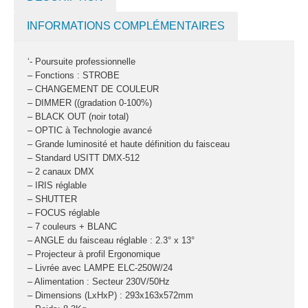
fumée-geyser
VENTE SONO ET
INFORMATIONS COMPLÉMENTAIRES
ÉCLAIRAGE
‘- Poursuite professionnelle
Éclairage
– Fonctions : STROBE
– CHANGEMENT DE COULEUR
Projecteurs LED
– DIMMER ((gradation 0-100%)
Accessoires
– BLACK OUT (noir total)
éclairage
– OPTIC à Technologie avancé
– Grande luminosité et haute définition du faisceau
Contrôle DMX
– Standard USITT DMX-512
Lyres
– 2 canaux DMX
Machines à effets
– IRIS réglable
– SHUTTER
Liquides
– FOCUS réglable
– 7 couleurs + BLANC
Jeux et effets
– ANGLE du faisceau réglable : 2.3° x 13°
lumière à led
– Projecteur à profil Ergonomique
Laser
– Livrée avec LAMPE ELC-250W/24
Strobes
– Alimentation : Secteur 230V/50Hz
– Dimensions (LxHxP) : 293x163x572mm