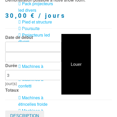
Pack projecteurs
led divers
30,00
€
/ jours
Pied et structure
Poursuite
Projecteurs led
Date de début
divers
LOCATION
MACHINE À EFFETS
Louer
Durée
Machines à
brouillard
Machines à
jour(s)
confetti
Totaux
Machines à
étincelles froide
Machines à
DESCRIPTION