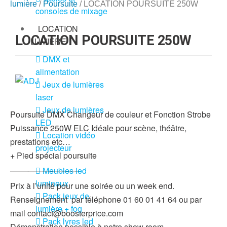
lumière
/
Poursuite
/ LOCATION POURSUITE 250W
consoles de mixage
LOCATION
LOCATION POURSUITE 250W
LUMIÈRE
DMX et
alimentation
Jeux de lumières
laser
Jeux de lumières
Poursuite DMX Changeur de couleur et Fonction Strobe
LED
Puissance 250W ELC Idéale pour scène, théâtre,
Location vidéo
prestations etc…
projecteur
+ Pied spécial poursuite
Meubles led
———————————–
lumineux
Prix à l’unité pour une soirée ou un week end.
Pack jeux de
Renseignement par téléphone 01 60 01 41 64 ou par
lumière + fog
mail contact@boosterprice.com
Pack lyres led
Démonstration possible à notre show room.