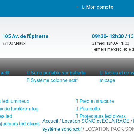
Mon compte
105 Av. de l'Épinette
09h30- 12h30 / 1
77100 Meaux
Samedi 12h00-17H00
Fermé le mercredi et le
actif
Sono portable sur batterie
Tables et con
Système colonne actif
mixage
 led lumineux
Pied et structure
x de lumière + fog
Poursuite
es led
Projecteurs led divers
Accueil
/
Location SONO et ÉCLAIRAGE
/
jecteurs led divers
système sono actif
/ LOCATION PACK SO