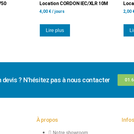
V50
Location CORDON IEC/XLR 10M
Loca
4,00
€
/ jours
2,00
Lire plus
Li
n devis ? N'hésitez pas à nous contacter
01.6
À propos
Infos
Notre showroom