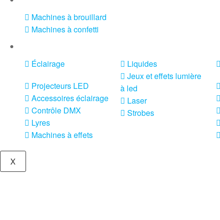
Machines à brouillard
Machines à confetti
VENTE SONO ET ÉCLAIRAGE
Éclairage
Liquides
Jeux et effets lumière
Projecteurs LED
à led
Accessoires éclairage
Laser
Contrôle DMX
Strobes
Lyres
Machines à effets
X