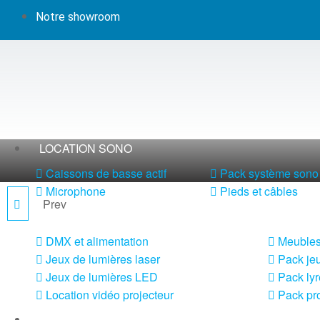
Notre showroom
LOCATION SONO
Caissons de basse actif
Pack système sono 
Microphone
Pieds et câbles
Prev
B-HYPE M BT
LOCATION LUMIÈRE
DMX et alimentation
Meubles
Jeux de lumières laser
Pack jeu
Jeux de lumières LED
Pack lyr
Location vidéo projecteur
Pack pro
LOCATION MACHINE À EFFETS