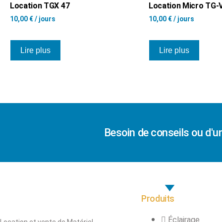
Location TGX 47
Location Micro TG-
10,00
€
/ jours
10,00
€
/ jours
Lire plus
Lire plus
Besoin de conseils ou d'u
Produits
Éclairage