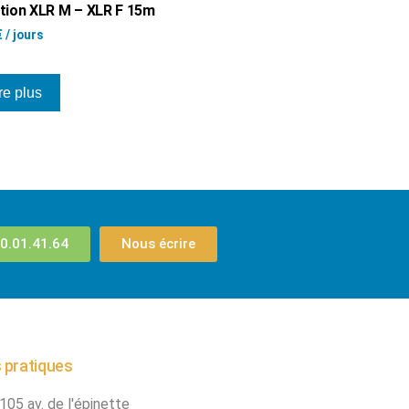
tion XLR M – XLR F 15m
€
/ jours
re plus
0.01.41.64
Nous écrire
 pratiques
105 av. de l'épinette