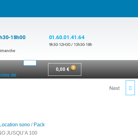
3h30-18h00
01.60.01.41.64
9h30-12H30 / 13h30-18h
 dimanche
0,00
€
soles de
Next
LOCATION PACK SONO
JUSQU'A 80
PERSONNES
Location sono
/
Pack
NO JUSQU’A 100