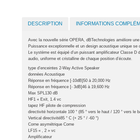
DESCRIPTION
INFORMATIONS COMPLÉ
Avec la nouvelle série OPERA, dBTechnologies améliore une f
Puissance exceptionnelle et un design acoustique unique se c
Le système est équipé d’un puissant amplificateur Classe D 
audio, uniforme et cristalline de chaque position d’écoute.
type d’enceintes 2-Way Active Speaker
données Acoustique
Réponse en fréquence [-10dB]50 à 20,000 Hz
Réponse en fréquence [- 3dB]46 à 19,600 Hz
Max SPL130 dB
HF1 « Exit, 1.4 vc
tapez HF pilote de compression
directivité horizontale 100 ° (85 ° vers le haut / 120 ° vers le b
Vertical directivité85 ° C (+ 25 ° / -60 °)
Corne asymétrique Corne
LF15 « , 2 » vc
Amplificateur