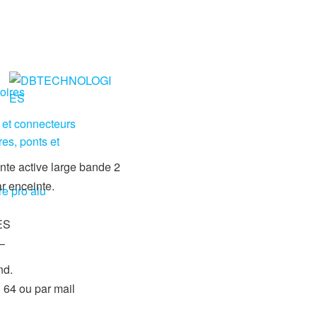
oires
 et connecteurs
res, ponts et
 active large bande 2
 enceinte.
re pro alu
ES
–
nd.
64 ou par mail