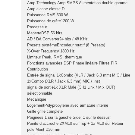
Amp Technology Amp SMPS Alimentation double gamme
Amp classe classe D
Puissance RMS 600 W
Puissance de crête1200 W
Processeur
ManetteDSP 56 bits
AD / DA Converter24 bits / 48 KHz
Presets systèmeEncodeur rotatif (8 Presets)
X-Over Frequency 1800 Hz
Limiteur Peak, RMS, thermique
Fonctions avancées DSP Phase linéaire Filtres FIR
Contribution
Entrée de signal 1xCombo (XLR / Jack 6,3 mm) MIC / Line
1xCombo (XLR / Jack 6,3 mm) MIC / Inst
signal de sortie1x XLR Male (CH1 Link / Mix OUT)
sélectionnable
Mécanique
LogementPolypropylène avec armature interne
Grille grille complète
Poignées 1 sur la gauche Side, 1 sur le dessus
Points d’accroche 2XM10 sur Top + 1x M10 sur Retour
pôle Mont D36 mm