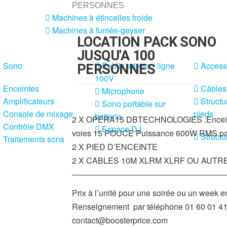
PERSONNES
Machines à étincelles froide
Machines à fumée-geyser
LOCATION PACK SONO
JUSQU'A 100
Sono
Public adress / ligne
Access
PERSONNES
100V
Enceintes
Câbles
Microphone
Amplificateurs
Structu
Sono portable sur
Console de mixage
pieds
batterie
2 X OPERA15 DBTECHNOLOGIES :Enceinte
Contrôle DMX
Espace DJ
voies 15 POUCE Puissance 600W RMS par
Structu
Traitements sons
2 X PIED D’ENCEINTE
2 X CABLES 10M XLRM XLRF OU AUTR
———————————————————
Prix à l’unité pour une soirée ou un week e
Renseignement par téléphone 01 60 01 41 
contact@boosterprice.com