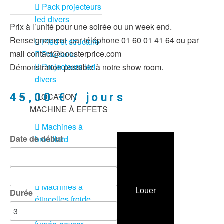
Pack projecteurs
———————————–
led divers
Prix à l’unité pour une soirée ou un week end.
Renseignement par téléphone 01 60 01 41 64 ou par
Pied et structure
mail contact@boosterprice.com
Poursuite
Projecteurs led
Démonstration possible à notre show room.
divers
LOCATION
45,00
€
/ jours
MACHINE À EFFETS
Machines à
Date de début
brouillard
Machines à
confetti
Machines à
Louer
Durée
étincelles froide
Machines à