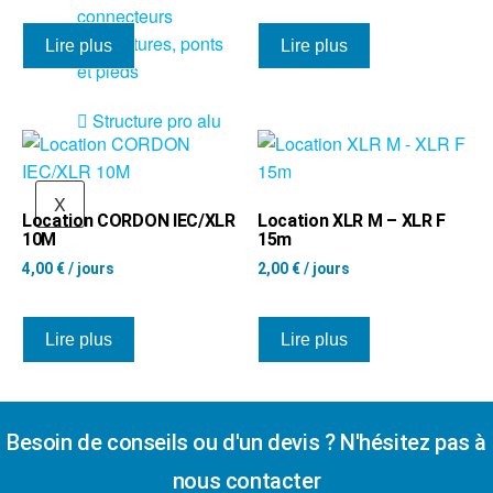
connecteurs
Structures, ponts
Lire plus
Lire plus
et pieds
Structure pro alu
X
Location CORDON IEC/XLR
Location XLR M – XLR F
10M
15m
4,00
€
/ jours
2,00
€
/ jours
Lire plus
Lire plus
Besoin de conseils ou d'un devis ? N'hésitez pas à
nous contacter