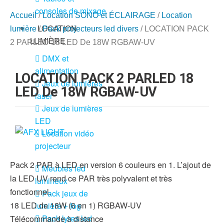
consoles de mixage
Accueil
/
Location SONO et ÉCLAIRAGE
/
Location
LOCATION
lumière
/
Pack projecteurs led divers
/ LOCATION PACK
LUMIÈRE
2 PARLED 18 LED De 18W RGBAW-UV
DMX et
alimentation
LOCATION PACK 2 PARLED 18
Jeux de lumières
LED De 18W RGBAW-UV
laser
Jeux de lumières
LED
Location vidéo
projecteur
Pack 2 PAR à LED en version 6 couleurs en 1. L’ajout de
Meubles led
la LED UV rend ce PAR très polyvalent et très
lumineux
fonctionnel.
Pack jeux de
18 LED de 18W (6 en 1) RGBAW-UV
lumière + fog
Pack lyres led
Télécommande à distance