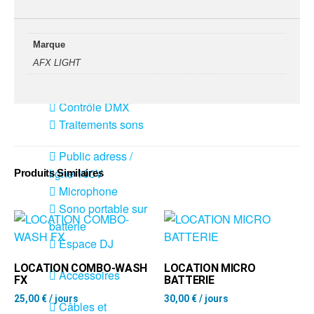
Sono
Enceintes
Marque
Amplificateurs
AFX LIGHT
Console de
mixage
Contrôle DMX
Traitements sons
Public adress /
ligne 100V
Produits Similaires
Microphone
Sono portable sur
batterie
Espace DJ
LOCATION COMBO-WASH
LOCATION MICRO
Accessoires
FX
BATTERIE
25,00
€
/ jours
30,00
€
/ jours
Câbles et