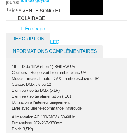
fumée-geyser
jour(s)
Totaux
VENTE SONO ET
ÉCLAIRAGE
Éclairage
DESCRIPTION
Projecteurs LED
Accessoires
INFORMATIONS COMPLÉMENTAIRES
éclairage
Contrôle DMX
18 LED de 18W (6 en 1) RGBAW-UV
Lyres
Couleurs : Rouge-vert-bleu-ambre-blanc-UV
Machines à effets
Modes : musical, auto, DMX, maître-esclave et IR
Canaux DMX : 6 ou 12
1 entrée / sortie DMX (XLR)
Liquides
1 entrée / sortie alimentation (IEC)
Jeux et effets
Utilisation à l’intérieur uniquement
lumière à led
Livré avec une télécommande infrarouge
Laser
Alimentation AC 100-240V / 50-60Hz
Strobes
Dimensions 267x267x370mm
Poids 3,5Kg