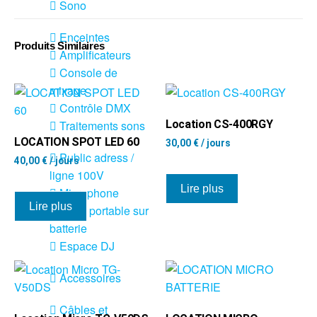
Sono
Enceintes
Produits Similaires
Amplificateurs
Console de
mixage
Contrôle DMX
Traitements sons
Location CS-400RGY
LOCATION SPOT LED 60
30,00
€
/ jours
Public adress /
40,00
€
/ jours
ligne 100V
Lire plus
Microphone
Lire plus
Sono portable sur
batterie
Espace DJ
Accessoires
Câbles et