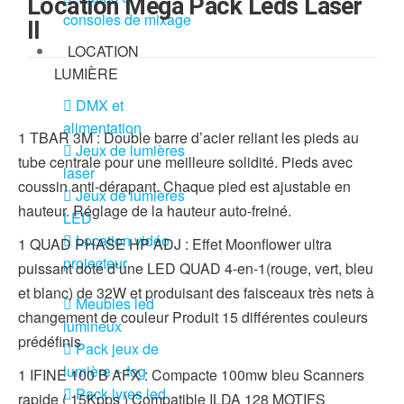
Location Mega Pack Leds Laser
consoles de mixage
II
LOCATION
LUMIÈRE
DMX et
alimentation
1 TBAR 3M : Double barre d’acier reliant les pieds au
Jeux de lumières
tube centrale pour une meilleure solidité. Pieds avec
laser
coussin anti-dérapant. Chaque pied est ajustable en
Jeux de lumières
hauteur. Réglage de la hauteur auto-freiné.
LED
Location vidéo
1 QUAD PHASE HP ADJ : Effet Moonflower ultra
projecteur
puissant doté d’une LED QUAD 4-en-1(rouge, vert, bleu
et blanc) de 32W et produisant des faisceaux très nets à
Meubles led
changement de couleur Produit 15 différentes couleurs
lumineux
prédéfinis
Pack jeux de
lumière + fog
1 IFINE 100 B AFX : Compacte 100mw bleu Scanners
Pack lyres led
rapide ( 15Kpps ) Compatible ILDA 128 MOTIFS