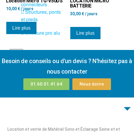
Location Micro TG-V50DS
LOCATION MICRO
connecteurs
BATTERIE
10,00
€
/ jours
Structures, ponts
30,00
€
/ jours
et pieds
Lire plus
Structure pro alu
Lire plus
X
Besoin de conseils ou d'un devis ? N'hésitez pas à
nous contacter
01.60.01.41.64
Nous écrire
Location et vente de Matériel Sono et Éclairage Seine et et