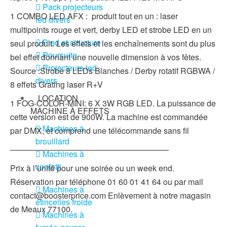
Pack projecteurs
1 COMBO LED AFX : produit tout en un : laser
led divers
multipoints rouge et vert, derby LED et strobe LED en un
Pied et structure
seul produit. Les effets et les enchaînements sont du plus
Poursuite
bel effet donnant une nouvelle dimension à vos fêtes.
Projecteurs led
Source :Strobe 8 LEDs Blanches / Derby rotatif RGBWA /
divers
8 effets Grating laser R+V
LOCATION
1 FOG-COLOR-MINI: 6 X 3W RGB LED. La puissance de
MACHINE À EFFETS
cette version est de 900W. La machine est commandée
Machines à
par DMX, et comprend une télécommande sans fil
brouillard
———————————————————–
Machines à
confetti
Prix à l’unité pour une soirée ou un week end.
Réservation par téléphone 01 60 01 41 64 ou par mail
Machines à
contact@boosterprice.com Enlèvement à notre magasin
étincelles froide
de Meaux 77100.
Machines à