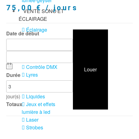
fumée-geyser
75,00
€
/ jours
VENTE SONO ET
ÉCLAIRAGE
Éclairage
Date de début
Projecteurs LED
Accessoires
éclairage
Contrôle DMX
Louer
Lyres
Durée
Machines à effets
jour(s)
Liquides
Totaux
Jeux et effets
lumière à led
Laser
Strobes