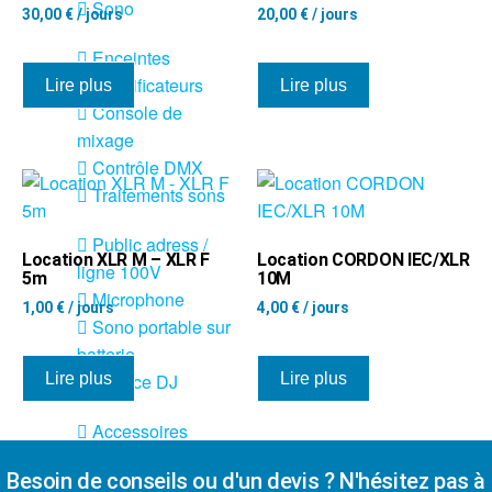
Sono
30,00
€
/ jours
20,00
€
/ jours
Enceintes
Amplificateurs
Lire plus
Lire plus
Console de
mixage
Contrôle DMX
Traitements sons
Public adress /
Location XLR M – XLR F
Location CORDON IEC/XLR
ligne 100V
5m
10M
Microphone
1,00
€
/ jours
4,00
€
/ jours
Sono portable sur
batterie
Lire plus
Lire plus
Espace DJ
Accessoires
Besoin de conseils ou d'un devis ? N'hésitez pas à
Câbles et