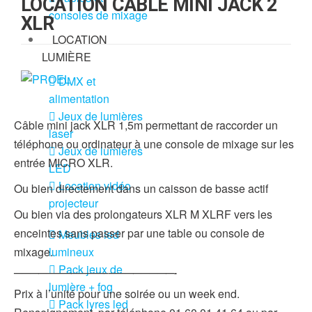
LOCATION CÂBLE MINI JACK 2
consoles de mixage
XLR
LOCATION
LUMIÈRE
DMX et
alimentation
Jeux de lumières
Câble mini jack XLR 1,5m permettant de raccorder un
laser
téléphone ou ordinateur à une console de mixage sur les
Jeux de lumières
entrée MICRO XLR.
LED
Location vidéo
Ou bien directement dans un caisson de basse actif
projecteur
Ou bien via des prolongateurs XLR M XLRF vers les
enceintes sans passer par une table ou console de
Meubles led
lumineux
mixage.
Pack jeux de
———————————–————————-
lumière + fog
Prix à l’unité pour une soirée ou un week end.
Pack lyres led