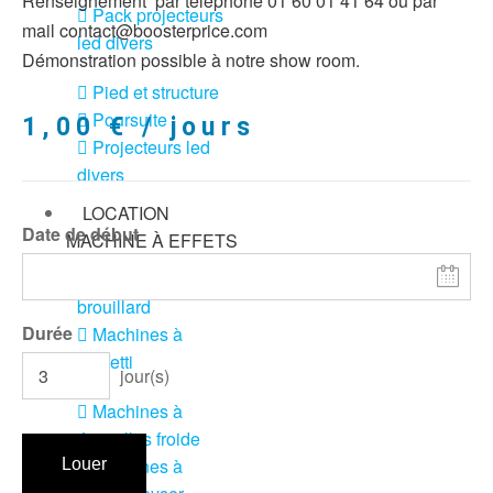
Renseignement par téléphone 01 60 01 41 64 ou par
Pack projecteurs
mail contact@boosterprice.com
led divers
Démonstration possible à notre show room.
Pied et structure
Poursuite
1,00
€
/ jours
Projecteurs led
divers
LOCATION
Date de début
MACHINE À EFFETS
Machines à
brouillard
Durée
Machines à
confetti
jour(s)
Machines à
étincelles froide
Machines à
Louer