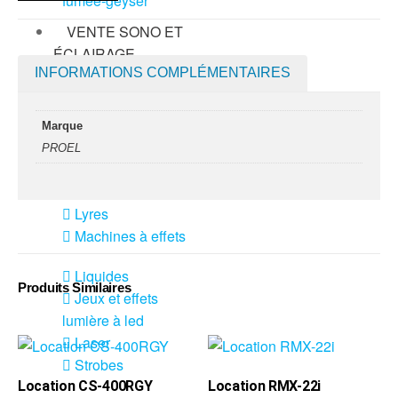
fumée-geyser
VENTE SONO ET
ÉCLAIRAGE
INFORMATIONS COMPLÉMENTAIRES
Éclairage
Projecteurs LED
Marque
Accessoires
PROEL
éclairage
Contrôle DMX
Lyres
Machines à effets
Liquides
Produits Similaires
Jeux et effets
lumière à led
Laser
Strobes
Location CS-400RGY
Location RMX-22i