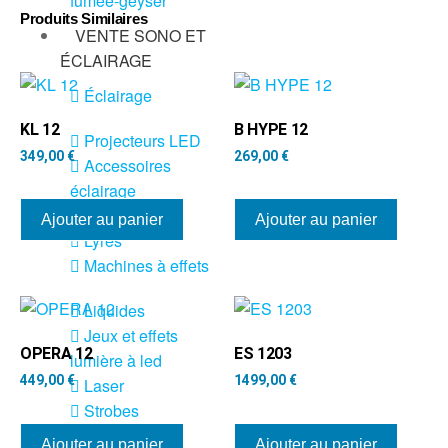
fumée-geyser
Produits Similaires
VENTE SONO ET
ÉCLAIRAGE
Éclairage
KL 12
B HYPE 12
Projecteurs LED
349,00
€
269,00
€
Accessoires
éclairage
Contrôle DMX
Ajouter au panier
Ajouter au panier
Lyres
Machines à effets
Liquides
Jeux et effets
OPERA 12
ES 1203
lumière à led
449,00
€
1499,00
€
Laser
Strobes
Ajouter au panier
Ajouter au panier