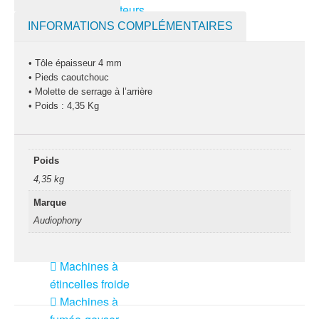
Pack projecteurs
led divers
INFORMATIONS COMPLÉMENTAIRES
Pied et structure
• Tôle épaisseur 4 mm
Poursuite
• Pieds caoutchouc
• Molette de serrage à l’arrière
Projecteurs led
• Poids : 4,35 Kg
divers
LOCATION
MACHINE À EFFETS
Poids
Machines à
4,35 kg
brouillard
Marque
Machines à
Audiophony
confetti
Machines à
étincelles froide
Machines à