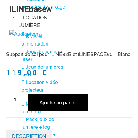
consoles de mixage
ILINEbasew
LOCATION
LUMIÈRE
DMX et
alimentation
Jeux de lumières
Support de sol pour iLINE83B et iLINESPACE60 – Blanc
laser
Jeux de lumières
119,00
€
LED
Location vidéo
projecteur
Meubles led
Ajouter au panier
lumineux
Pack jeux de
lumière + fog
Pack lyres led
DESCRIPTION