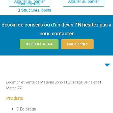
Ajouter au panier
Ajouter au panier
connecteurs
Structures, ponts
et pieds
Besoin de conseils ou d'un devis ? N'hésitez pas à
Structure pro alu
nous contacter
01.60.01.41.64
Nous écrire
X
Location et vente de Matériel Sono et Éclairage Seine et et
Marne 77
Produits
Éclairage