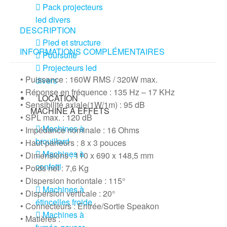
Pack projecteurs
led divers
DESCRIPTION
Pied et structure
INFORMATIONS COMPLÉMENTAIRES
Poursuite
Projecteurs led
• Puissance : 160W RMS / 320W max.
divers
• Réponse en fréquence : 135 Hz – 17 KHz
LOCATION
• Sensibilité axiale(1W/1m) : 95 dB
MACHINE À EFFETS
• SPL max. : 120 dB
Machines à
• Impédance nominale : 16 Ohms
brouillard
• Haut-parleurs : 8 x 3 pouces
Machines à
• Dimensions : 110 x 690 x 148,5 mm
confetti
• Poids net : 7,6 Kg
• Dispersion horiontale : 115°
Machines à
• Dispersion verticale : 20°
étincelles froide
• Connecteurs : Entrée/Sortie Speakon
Machines à
• Matières :