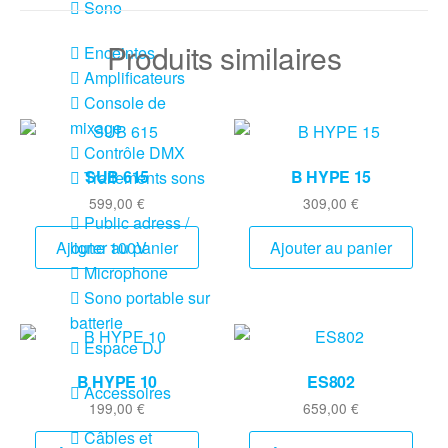
Sono
Produits similaires
Enceintes
Amplificateurs
Console de
mixage
Contrôle DMX
SUB 615
B HYPE 15
Traitements sons
599,00
€
309,00
€
Public adress /
ligne 100V
Ajouter au panier
Ajouter au panier
Microphone
Sono portable sur
batterie
Espace DJ
B HYPE 10
ES802
Accessoires
199,00
€
659,00
€
Câbles et