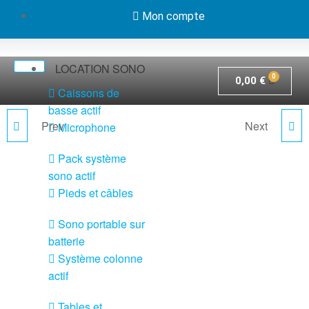
Mon compte
LOCATION SONO
0,00
€
Caissons de
basse actif
Prev
Next
Microphone
ILINE83W
ILINE43
Pack système
sono actif
Pieds et câbles
Sono portable sur
batterie
Système colonne
actif
Tables et