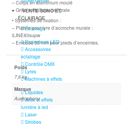
fumée-geyser
– Corps en aluminium moulé
– Grille métallique intégrale
VENTE SONO ET
ÉCLAIRAGE
• Systèmes de fixation :
– Platine pour lyre d’accroche murale :
Éclairage
iLINE83supw
Projecteurs LED
– Embase 35 mm pour pieds d’enceintes.
Accessoires
éclairage
Contrôle DMX
Poids
Lyres
7,6 kg
Machines à effets
Marque
Liquides
Audiophony
Jeux et effets
lumière à led
Laser
Strobes