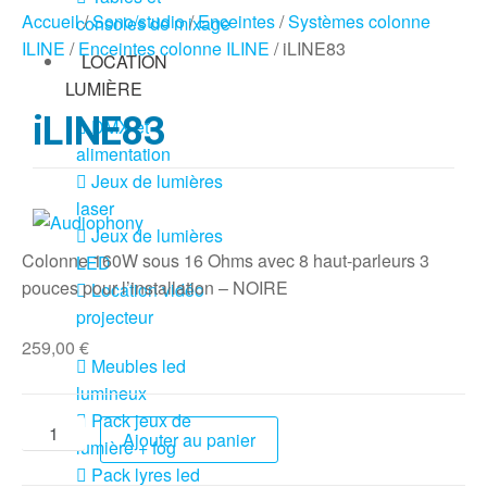
Accueil
/
Sono/studio
/
Enceintes
/
Systèmes colonne
consoles de mixage
ILINE
/
Enceintes colonne ILINE
/ iLINE83
LOCATION
LUMIÈRE
iLINE83
DMX et
alimentation
Jeux de lumières
laser
Jeux de lumières
Colonne 160W sous 16 Ohms avec 8 haut-parleurs 3
LED
pouces pour l’installation – NOIRE
Location vidéo
projecteur
259,00
€
Meubles led
lumineux
Pack jeux de
Ajouter au panier
lumière + fog
Pack lyres led