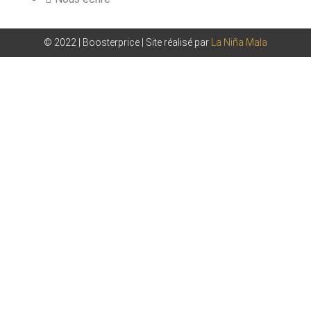
© 2022 | Boosterprice | Site réalisé par
La Niña Mala