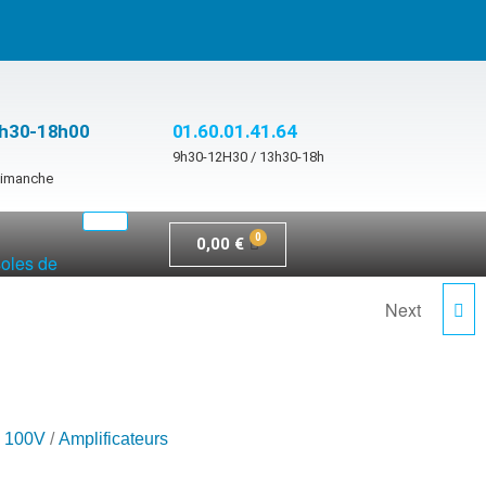
3h30-18h00
01.60.01.41.64
9h30-12H30 / 13h30-18h
 dimanche
0,00
€
soles de
Next
HSA 2-400 ES
e 100V
/
Amplificateurs