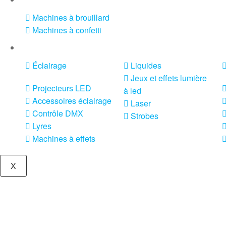
Machines à brouillard
Machines à confetti
VENTE SONO ET ÉCLAIRAGE
Éclairage
Liquides
Jeux et effets lumière
Projecteurs LED
à led
Accessoires éclairage
Laser
Contrôle DMX
Strobes
Lyres
Machines à effets
X