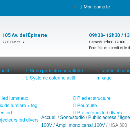
Mon compte
105 Av. de l'Épinette
09h30- 12h30 / 1
77100 Meaux
Samedi 12h00-17H00
Fermé le mercredi et le
actif
Sono portable sur batterie
Tables et con
Système colonne actif
mixage
 led lumineux
Pied et structure
x de lumière + fog
Poursuite
es led
Projecteurs led divers
Accueil
/
Sono/studio
/
Public adress / lign
jecteurs led divers
100V
/
Ampli mono canal 100V
/ HSA 300