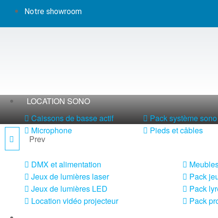
Notre showroom
LOCATION SONO
Caissons de basse actif
Pack système sono 
Microphone
Pieds et câbles
Prev
E HSA 4-500
LOCATION LUMIÈRE
DMX et alimentation
Meubles
Jeux de lumières laser
Pack jeu
Jeux de lumières LED
Pack lyr
Location vidéo projecteur
Pack pro
LOCATION MACHINE À EFFETS