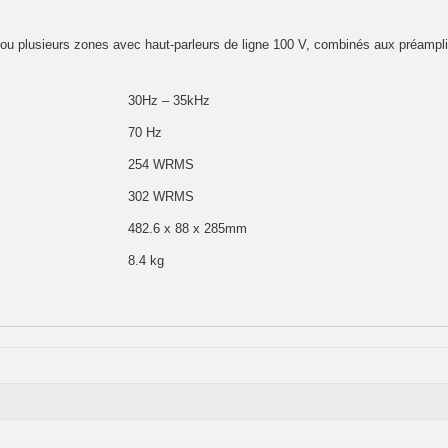
u plusieurs zones avec haut-parleurs de ligne 100 V, combinés aux préampli
30Hz – 35kHz
70 Hz
254 WRMS
302 WRMS
482.6 x 88 x 285mm
8.4 kg