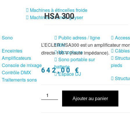
Machines à étincelles froide
HSA 300
Machines à fumée-geyser
Sono
Public adress / ligne
Access
L’ECLER HSA300 est un amplificateur mono
100V
Enceintes
Câbles
Microphone
directe 100 V (haute impédance).
Amplificateurs
Structu
Sono portable sur
Console de mixage
pieds
batterie
642,00
€
Contrôle DMX
Espace DJ
Structu
Traitements sons
Ajouter au panier