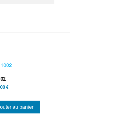
002
,00
€
outer au panier