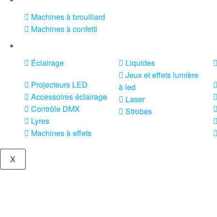
Machines à brouillard
Machines à confetti
VENTE SONO ET ÉCLAIRAGE
Éclairage
Liquides
Jeux et effets lumière
Projecteurs LED
à led
Accessoires éclairage
Laser
Contrôle DMX
Strobes
Lyres
Machines à effets
X