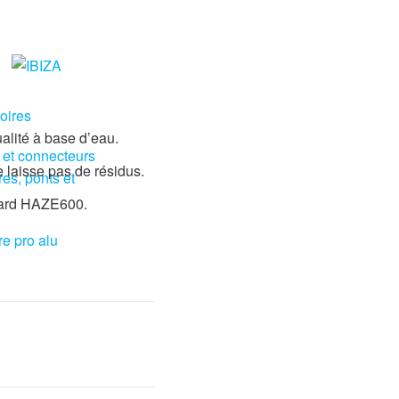
oires
alité à base d’eau.
 et connecteurs
 laisse pas de résidus.
res, ponts et
lard HAZE600.
re pro alu