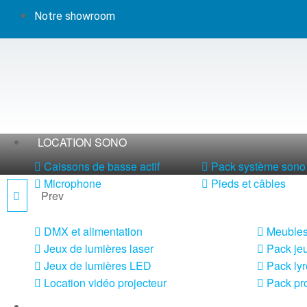
Notre showroom
LOCATION SONO
Caissons de basse actif
Pack système sono 
Microphone
Pieds et câbles
Prev
SMOKE5L-VHD
LOCATION LUMIÈRE
DMX et alimentation
Meubles
Jeux de lumières laser
Pack jeu
Jeux de lumières LED
Pack lyr
Location vidéo projecteur
Pack pro
LOCATION MACHINE À EFFETS