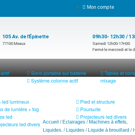
Mon compte
105 Av. de l'Épinette
09h30- 12h30 / 1
77100 Meaux
Samedi 12h00-17H00
Fermé le mercredi et le
actif
Sono portable sur batterie
Tables et con
Système colonne actif
mixage
 led lumineux
Pied et structure
x de lumière + fog
Poursuite
es led
Projecteurs led divers
Accueil
/
Eclairages
/
Machines à effets,
jecteurs led divers
Liquides.
/
Liquides
/
Liquide à brouillard
/ 