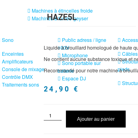
Machines à étincelles froide
HAZE5L
Machines à fumée-geyser
Sono
Public adress / ligne
Access
Liquide à brouillard homologué de haute qu
100V
Enceintes
Câbles
Microphone
Ne contient aucune substance toxique et ne
Amplificateurs
Structu
Sono portable sur
Console de mixage
pieds
Recommandé pour notre machine à brouil
batterie
Contrôle DMX
Espace DJ
Structu
Traitements sons
24,90
€
Ajouter au panier