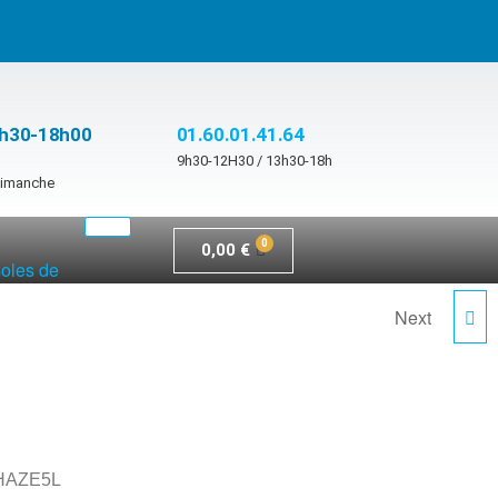
3h30-18h00
01.60.01.41.64
9h30-12H30 / 13h30-18h
 dimanche
0,00
€
soles de
Next
PROSMOKE5L-HD
HAZE5L