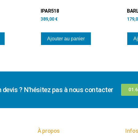
IPAR518
BARL
389,00
€
179,
Ajouter au panier
Aj
n devis ? N'hésitez pas à nous contacter
01.6
À propos
Infos