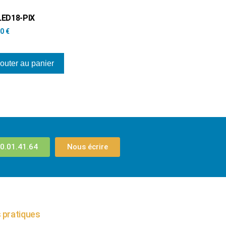
ED18-PIX
00
€
outer au panier
0.01.41.64
Nous écrire
 pratiques