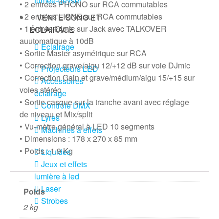
fumée-geyser
• 2 entrées PHONO sur RCA commutables
• 2 entrées LIGNE sur RCA commutables
VENTE SONO ET
• 1 entrée Djmic sur Jack avec TALKOVER
ÉCLAIRAGE
auutomatique à 10dB
Éclairage
• Sortie Master asymétrique sur RCA
• Correction grave/aigu 12/+12 dB sur voie DJmic
Projecteurs LED
• Correction Gain et grave/médium/aigu 15/+15 sur
Accessoires
voies stéréo
éclairage
• Sortie casque sur la tranche avant avec réglage
Contrôle DMX
de niveau et Mix/split
Lyres
• Vu-mètre général à LED 10 segments
Machines à effets
• Dimensions : 178 x 270 x 85 mm
• Poids : 1.9 Kg
Liquides
Jeux et effets
lumière à led
Laser
Poids
Strobes
2 kg