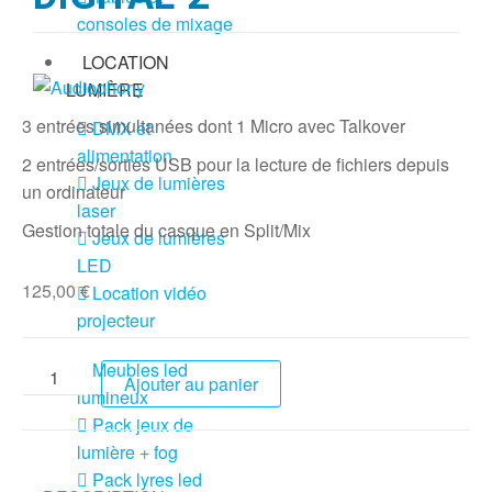
consoles de mixage
LOCATION
LUMIÈRE
3 entrées simultanées dont 1 Micro avec Talkover
DMX et
alimentation
2 entrées/sorties USB pour la lecture de fichiers depuis
Jeux de lumières
un ordinateur
laser
Gestion totale du casque en Split/Mix
Jeux de lumières
LED
125,00
€
Location vidéo
projecteur
Meubles led
Ajouter au panier
lumineux
Pack jeux de
lumière + fog
Pack lyres led