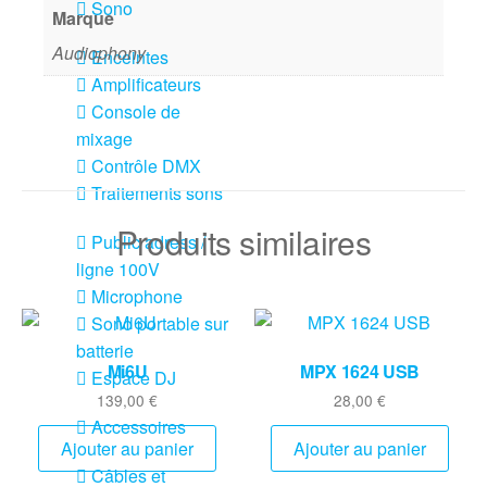
Sono
Marque
Audiophony
Enceintes
Amplificateurs
Console de
mixage
Contrôle DMX
Traitements sons
Produits similaires
Public adress /
ligne 100V
Microphone
Sono portable sur
batterie
Mi6U
MPX 1624 USB
Espace DJ
139,00
€
28,00
€
Accessoires
Ajouter au panier
Ajouter au panier
Câbles et