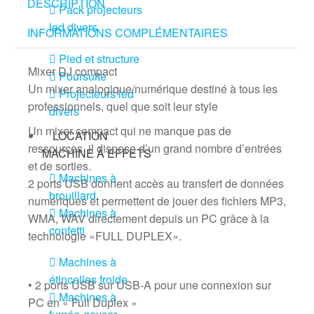
DESCRIPTION
Pack projecteurs
led divers
INFORMATIONS COMPLÉMENTAIRES
Pied et structure
Mixer DJ compact
Poursuite
Un mixer analogique/numérique destiné à tous les
Projecteurs led
professionnels, quel que soit leur style
divers
Un mixer compact qui ne manque pas de
LOCATION
ressources, il dispose d’un grand nombre d’entrées
MACHINE À EFFETS
et de sorties.
Machines à
2 ports USB donnent accès au transfert de données
brouillard
numériques et permettent de jouer des fichiers MP3,
Machines à
WMA, WAV directement depuis un PC grâce à la
confetti
technologie «FULL DUPLEX».
Machines à
étincelles froide
• 2 ports USB sur USB-A pour une connexion sur
Machines à
PC en « Full Duplex »